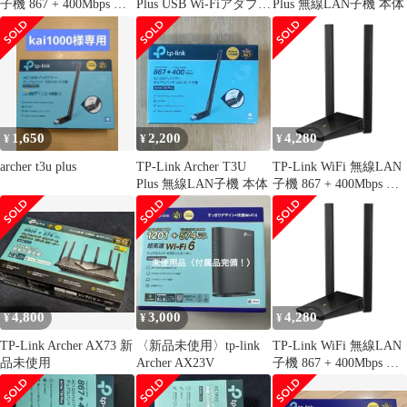
子機 867 + 400Mbps 規
Plus USB Wi-Fiアダプタ
Plus 無線LAN子機 本体
格値 11ac 11n デュアル
ー
バンド MU-MIMO対応
USB3.0 ３年保証 Archer
T4U Plus
1,650
2,200
4,280
¥
¥
¥
archer t3u plus
TP-Link Archer T3U
TP-Link WiFi 無線LAN
Plus 無線LAN子機 本体
子機 867 + 400Mbps 規
格値 11ac 11n デュアル
バンド MU-MIMO対応
USB3.0 ３年保証 Archer
T4U Plus
4,800
3,000
4,280
¥
¥
¥
TP-Link Archer AX73 新
〈新品未使用〉tp-link
TP-Link WiFi 無線LAN
品未使用
Archer AX23V
子機 867 + 400Mbps 規
格値 11ac 11n デュアル
バンド MU-MIMO対応