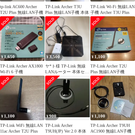
tp-link AC600 Archer
TP-Link Archer T3U
TP-Link Wi-Fi 無線LAN
T2U Plus 無線LAN子機
Plus 無線LAN子機 本体
子機 Archer T3U Plus
1,650
3,500
1,100
¥
¥
¥
TP-Link Archer AX1800
ヤ*ト様 TP-Link 無線
TP-Link Archer T2U
Wi-Fi 6 子機
LANルーター 本体セッ
Plus 無線LAN子機
ト
1,100
900
1,100
¥
¥
¥
TP-Link WiFi 無線LAN
TP-Link Archer
TP-Link Archer T9UH
11ac Archer T2U Plus
T9UH(JP) Ver:2.0 本体
AC1900 無線LAN子機