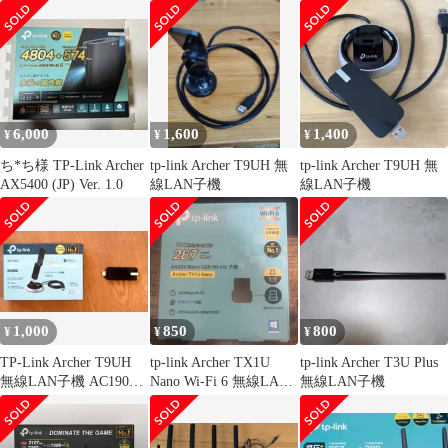
6,000
1,600
1,400
¥
¥
¥
ち*ち様 TP-Link Archer
tp-link Archer T9UH 無
tp-link Archer T9UH 無
AX5400 (JP) Ver. 1.0
線LAN子機
線LAN子機
1,000
850
800
¥
¥
¥
TP-Link Archer T9UH
tp-link Archer TX1U
tp-link Archer T3U Plus
無線LAN子機 AC1900
Nano Wi-Fi 6 無線LAN
無線LAN子機
本体
子機