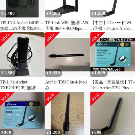
1,480
4,280
1,280
¥
¥
¥
TPLINK ArcherT4UPlus
TP-Link WiFi 無線LAN
【中古】PCハード Wi-
無線LAN子機 別5309
子機 867 + 400Mbps 規
Fi子機 TP-Link Archer
++
格値 11ac 11n デュアル
T3U Plus AC1300 ハイ
バンド MU-MIMO対応
パワー デュアルバンド
USB3.0 ３年保証 Archer
T4U Plus
1,800
1,350
1,999
¥
¥
¥
TP-Link Archer
Archer T3U Plus本体の
【美品・高速通信】TP-
TXE70UH(JP) 無線LAN
み
Link Archer T3U Plus 無
子機 箱無し
線LAN子機
900
1,200
699
¥
¥
¥