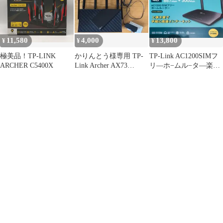
11,580
4,000
13,800
¥
¥
¥
極美品！TP-LINK
かりんとう様専用 TP-
TP-Link AC1200SIMフ
ARCHER C5400X
Link Archer AX73
リ―ホ−ムル−タ―楽天
AX5400
CIM対応。