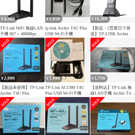
4,280
1,050
10,389
¥
¥
¥
TP-Link WiFi 無線LAN
tp-link Archer T4U Plus
【新品・2営業日で発
子機 867 + 400Mbps 規
USB Wi-Fi子機
送】TP-LINK Archer
格値 11ac 11n デュアル
TBE400UH(ARCHER
バンド MU-MIMO対応
TBE400UH)
USB3.0 ３年保証 Archer
T4U Plus
2,000
1,000
1,750
¥
¥
¥
【新品未使用】TP-Link
TP-Link AC1300 T4U
【送料込】TP-Link 無
Archer T4U Plus
Plus USB Wi-Fi子機 無
線LAN子機 Archer T4U
線
Plus