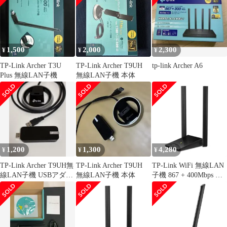
USB3.0 ３年保証 Archer
T4U Plus
1,500
2,000
2,300
¥
¥
¥
TP-Link Archer T3U
TP-Link Archer T9UH
tp-link Archer A6
Plus 無線LAN子機
無線LAN子機 本体
1,200
1,300
4,280
¥
¥
¥
TP-Link Archer T9UH無
TP-Link Archer T9UH
TP-Link WiFi 無線LAN
線LAN子機 USBアダプ
無線LAN子機 本体
子機 867 + 400Mbps 規
タ スタンド付
格値 11ac 11n デュアル
バンド MU-MIMO対応
USB3.0 ３年保証 Archer
T4U Plus