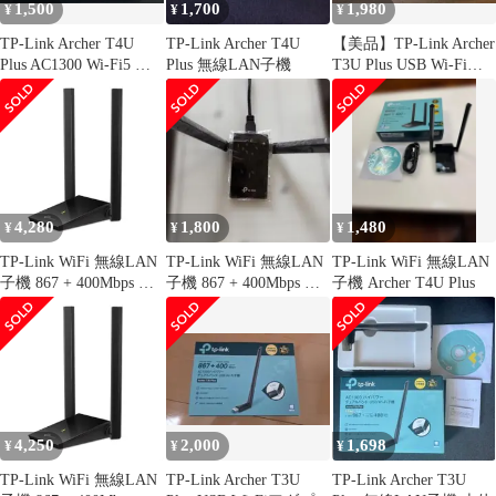
1,500
1,700
1,980
¥
¥
¥
TP-Link Archer T4U
TP-Link Archer T4U
【美品】TP-Link Archer
Plus AC1300 Wi-Fi5 無
Plus 無線LAN子機
T3U Plus USB Wi‑Fi子
線LAN子機 ++924556
機
4,280
1,800
1,480
¥
¥
¥
TP-Link WiFi 無線LAN
TP-Link WiFi 無線LAN
TP-Link WiFi 無線LAN
子機 867 + 400Mbps 規
子機 867 + 400Mbps 規
子機 Archer T4U Plus
格値 11ac 11n デュアル
格値
バンド MU-MIMO対応
USB3.0 ３年保証 Archer
T4U Plus
4,250
2,000
1,698
¥
¥
¥
TP-Link WiFi 無線LAN
TP-Link Archer T3U
TP-Link Archer T3U