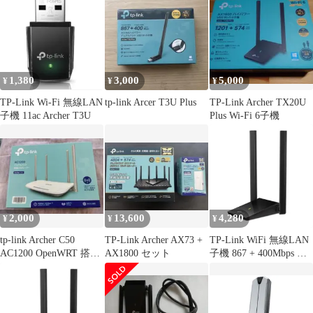
1,380
3,000
5,000
¥
¥
¥
TP-Link Wi-Fi 無線LAN
tp-link Arcer T3U Plus
TP-Link Archer TX20U
子機 11ac Archer T3U
Plus Wi-Fi 6子機
2,000
13,600
4,280
¥
¥
¥
tp-link Archer C50
TP-Link Archer AX73 +
TP-Link WiFi 無線LAN
AC1200 OpenWRT 搭載
AX1800 セット
子機 867 + 400Mbps 規
済み
格値 11ac 11n デュアル
バンド MU-MIMO対応
USB3.0 ３年保証 Archer
T4U Plus