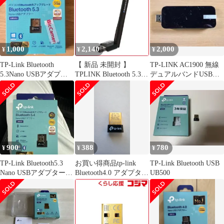
1,000
2,140
2,000
¥
¥
¥
TP-Link Bluetooth
【 新品 未開封 】
TP-LINK AC1900 無線
5.3Nano USBアダプタ
TPLINK Bluetooth 5.3
デュアルバンドUSBア
ー UB500
ハイパワー USBアダプ
ダプター 2点セット
タ ブルートゥース子機
PC用 UB500PLUS 未使
用 送料無料
900
388
780
¥
¥
¥
TP-Link Bluetooth5.3
お買い得商品tp-link
TP-Link Bluetooth USB
Nano USBアダプター
Bluetooth4.0 アダプター
UB500
UB500
UB4A