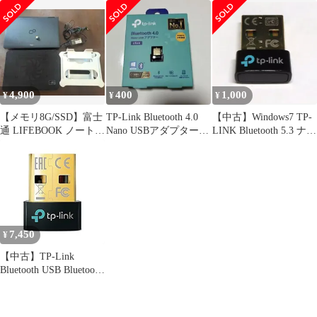
UB4A
4,900
400
1,000
¥
¥
¥
【メモリ8G/SSD】富士
TP-Link Bluetooth 4.0
【中古】Windows7 TP-
通 LIFEBOOK ノート
Nano USBアダプター
LINK Bluetooth 5.3 ナノ
PC スタンド・ファン付
UB4A
USBアダプター
[UB500/A]
7,450
¥
【中古】TP-Link
Bluetooth USB Bluetooth
5.0 対応 パソコン / タ
ブレット 対応 アダプタ
ブルートゥース子機