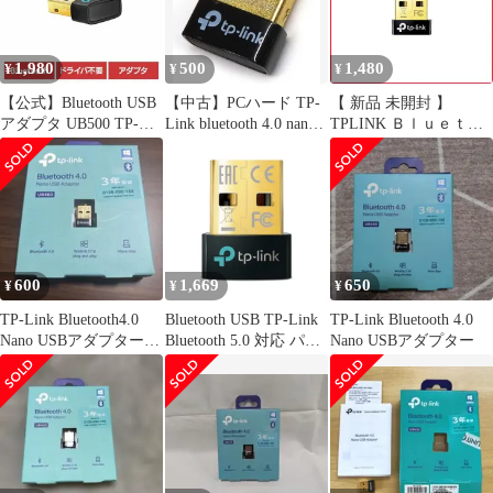
1,980
500
1,480
¥
¥
¥
【公式】Bluetooth USB
【中古】PCハード TP-
【 新品 未開封 】
アダプタ UB500 TP-
Link bluetooth 4.0 nano
TPLINK Ｂｌｕｅｔｏ
Link
usb アダプター [ub4a]
ｏｔｈ ４．０ ナノ Ｕ
ＳＢ アダプタ UB4A
[Bluetooth 4.0] 未使用
送料無料
600
1,669
650
¥
¥
¥
TP-Link Bluetooth4.0
Bluetooth USB TP-Link
TP-Link Bluetooth 4.0
Nano USBアダプター
Bluetooth 5.0 対応 パソ
Nano USBアダプター
UB400
コン/タブレット 対応
アダプタ ブルートゥー
ス子機 メーカー３年
UB500/A