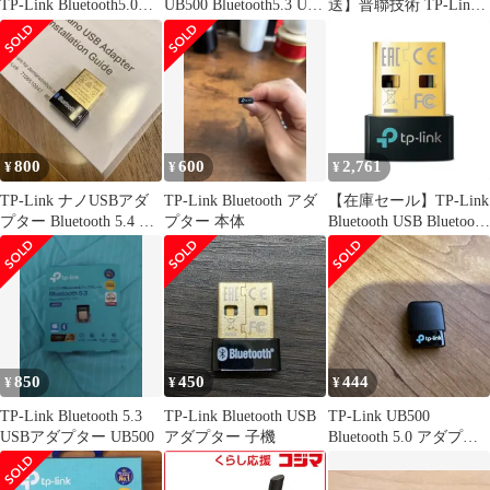
TP-Link Bluetooth5.0
UB500 Bluetooth5.3 USB
送】普聯技術 TP-Link
USBアダプタU
アダプター
Bluetooth USBアダプタ
ブルートゥース子機 PC
用／ナノサイズ UB4A
800
600
2,761
¥
¥
¥
TP-Link ナノUSBアダ
TP-Link Bluetooth アダ
【在庫セール】TP-Link
プター Bluetooth 5.4 ブ
プター 本体
Bluetooth USB Bluetooth
ルートゥース
5.0 対応 パソコン/タブ
レット 対応 アダプタ
ブルートゥース子機 メ
ーカー３年 UB500/A
850
450
444
¥
¥
¥
TP-Link Bluetooth 5.3
TP-Link Bluetooth USB
TP-Link UB500
USBアダプター UB500
アダプター 子機
Bluetooth 5.0 アダプタ
ー UB500A