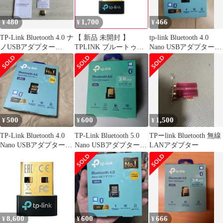
480
1,700
466
¥
¥
¥
TP-Link Bluetooth 4.0 ナ
【 新品 未開封 】
tp-link Bluetooth 4.0
ノUSBアダプター
TPLINK ブルートゥー
Nano USBアダプター
UB4A
ス アダプター [USB-A
UB4A
/Bluetooth 5.0]
(Windows11対応) UB500
未使用 送料無料
500
600
1,500
¥
¥
¥
TP-Link Bluetooth 4.0
TP-Link Bluetooth 5.0
TPーlink Bluetooth 無線
Nano USBアダプター
Nano USBアダプター
LANアダブター
UB4A
UB5A
8,600
600
666
¥
¥
¥