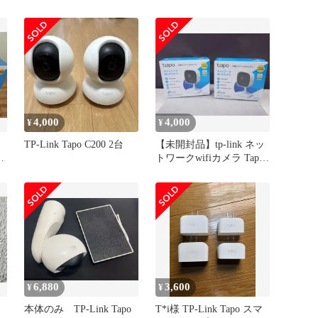
+64GB
4,000
4,000
¥
¥
TP-Link Tapo C200 2台
【未開封品】tp-link ネッ
トワークwifiカメラ Tapo
C100 2個セット
6,880
3,600
¥
¥
本体のみ TP-Link Tapo
T*i様 TP-Link Tapo スマ