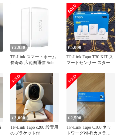
2,930
5,000
¥
¥
TP-Link スマートホーム
TP-Link Tapo T30 KIT ス
i
長寿命 広範囲通信 Sub-
マートセンサー スタータ
1GHz通信 スマートハブ
ーキット
接触センサー T110(カラ
ー: 1.)Tapo 接触センサー)
3,000
2,500
¥
¥
購
TP-Link Tapo c200 設置用
TP-Link Tapo C100 ネッ
のブラケット付
トワークWi-Fiカメラ