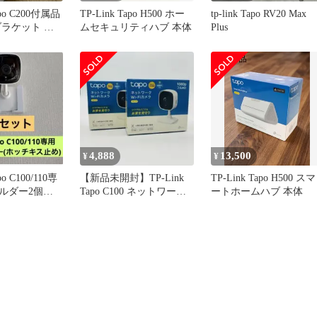
apo C200付属品
TP-Link Tapo H500 ホー
tp-link Tapo RV20 Max
ブラケット 未
ムセキュリティハブ 本体
Plus
4,888
13,500
¥
¥
po C100/110専
【新品未開封】TP-Link
TP-Link Tapo H500 スマ
ルダー2個セ
Tapo C100 ネットワーク
ートホームハブ 本体
Wi-Fiカメラ