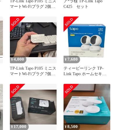
下
TP-Link Tapo P105 ミニス
ア*ラ様 TP-Link Tapo
マートWi-Fiプラグ 2個セ
C425 セット
ット
4,000
7,680
¥
¥
TP-Link Tapo P105 ミニス
ティーピーリンク TP-
マートWi-Fiプラグ 7個セ
Link Tapo ホームセキュ
ット
リティーカメラ 2台セッ
ト 見守りカメラ C200
17,000
8,500
¥
¥