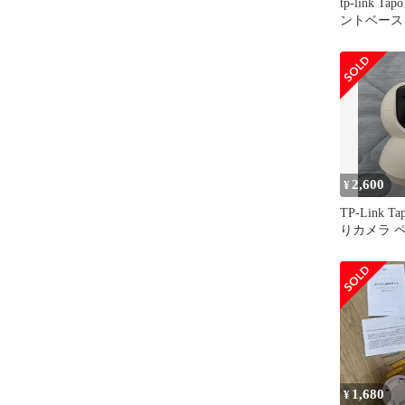
tp-link 
ントベース
ッカー、電
2,600
¥
TP-Link T
りカメラ 
1,680
¥