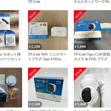
TP-Link
チルトネットワークWi-F
カメラ
2,100
5,000
¥
¥
Tapo ロボット掃
TP-Link WiFi ミニスマー
TP-Link Tapo C120 防犯
用パーツセット
トプラグ Tapo P105ルー
カメラ & P105 プラグ
ター2個
2,500
3,400
¥
¥