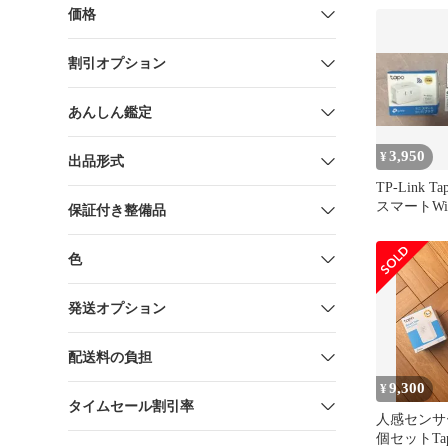
価格
割引オプション
あんしん鑑定
3,950
¥
出品形式
TP-Link T
スマートWi
保証付き整備品
色
発送オプション
配送料の負担
9,300
¥
タイムセール割引率
人感センサ
個セットTapo