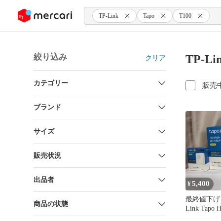
ンツにスキップ
TP-Link
Tapo
T100
絞り込み
TP-Li
クリア
カテゴリー
販売
ブランド
サイズ
販売状況
出品者
5,400
¥
最終値下げ 
商品の状態
Link Tapo
ート家電