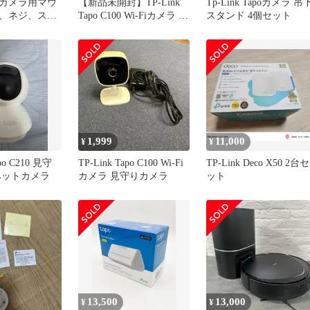
Tapoカメラ用マウ
【新品未開封】TP-Link
Tp-Link Tapoカメラ 吊
、ネジ、ステ
Tapo C100 Wi-Fiカメラ 見
スタンド 4個セット
源コード
守り
1,999
11,000
¥
¥
apo C210 見守
TP-Link Tapo C100 Wi-Fi
TP-Link Deco X50 2台セ
ペットカメラ
カメラ 見守りカメラ
ット
13,500
13,000
¥
¥