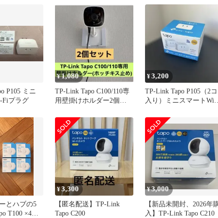
03739/4895252501667
1,080
3,200
¥
¥
apo P105 ミニ
TP-Link Tapo C100/110専
TP-Link Tapo P105（2コ
-Fiプラグ
用壁掛けホルダー2個セ
入り）ミニスマートWi-F
ット
プラグ
3,300
3,000
¥
¥
ーとハブの5
【匿名配送】TP-Link
【新品未開封、2026年
 T100 ×4
Tapo C200
入】TP-Link Tapo C210