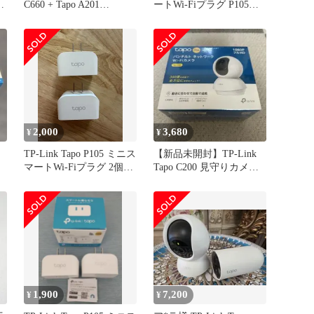
i
C660 + Tapo A201
ートWi-Fiプラグ P105
++924440
P110
2,000
3,680
¥
¥
TP-Link Tapo P105 ミニス
【新品未開封】TP-Link
マートWi-Fiプラグ 2個セ
Tapo C200 見守りカメラ
ット
ペット 防犯
1,900
7,200
¥
¥