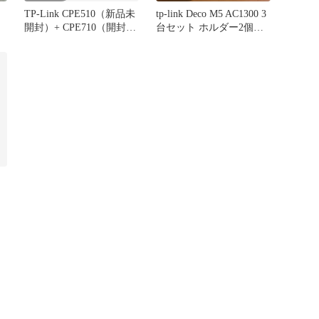
TP-Link CPE510（新品未
tp-link Deco M5 AC1300 3
開封）+ CPE710（開封済
台セット ホルダー2個お
み未使用セット
まけ