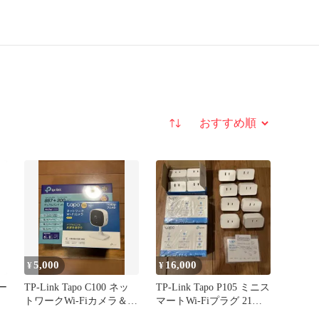
並び替え
5,000
16,000
¥
¥
マー
TP-Link Tapo C100 ネッ
TP-Link Tapo P105 ミニス
トワークWi-Fiカメラ＆ル
マートWi-Fiプラグ 21個
ーター
セット