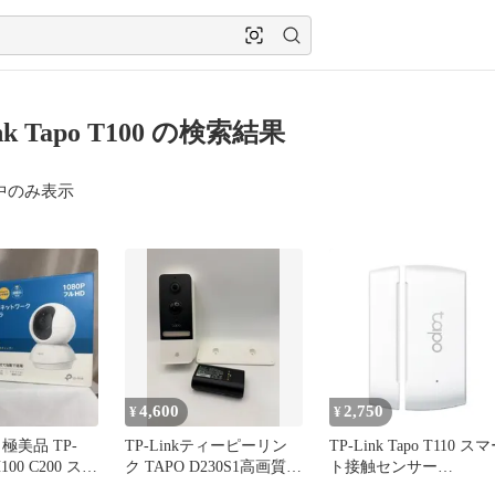
nk Tapo T100 の検索結果
中のみ表示
4,600
2,750
¥
¥
極美品 TP-
TP-Linkティーピーリン
TP-Link Tapo T110 ス
 H100 C200 スマ
ク TAPO D230S1高画質
ト接触センサー
5MP/2K//735371/48952525
TAPOT110JP