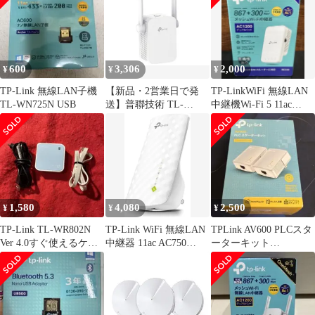
600
3,306
2,000
¥
¥
¥
TP-Link 無線LAN子機
【新品・2営業日で発
TP-LinkWiFi 無線LAN
TL-WN725N USB
送】普聯技術 TL-
中継機Wi-Fi 5 11ac
WA855RE TP-LINK
AC1200
WIFI コンセント 直挿
し ブリッジ (APモード)
3年保証 無線LANアク
セスポイント有り 無線
LAN中継...
1,580
4,080
2,500
¥
¥
¥
TP-Link TL-WR802N
TP-Link WiFi 無線LAN
TPLink AV600 PLCスタ
Ver 4.0すぐ使えるケー
中継器 11ac AC750
ーターキット
ブル付
433+300Mbps 11ac対応
TLPA4010 KIT
デュアルバンド
OneMesh 対応 iphone13,
Android 対応 メーカー
保証3年 RE200/A