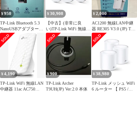
950
30,908
2,000
¥
¥
¥
TP-Link Bluetooth 5.3
【中古】(非常に良
AC1200 無線LAN中継
NanoUSBアダプター
い)TP-Link WiFi 無線
器 RE305 V3.0 (JP) TP-
UB500
LANルーター ウイルス
Link
対策 セキュリティ 3ユ
ニットセット デュアル
バンド AC1300 11ac デ
ュアルバンド メッシュ
Wi-Fiシステム
4,190
900
38,980
¥
¥
¥
TP-Link WiFi 無線LAN
TP-Link Archer
TP-Link メッシュ WiFi
中継器 11ac AC750
T9UH(JP) Ver:2.0 本体
6 ルーター 【 PS5 /
433+300Mbps 11ac対応
ipad/Nintendo
デュアルバンド
Switch/iPhone シリーズ
OneMesh 対応 iphone13,
メーカー動作確認済み
Android 対応 メーカー
】 Alexa 認定製品 スマ
保証3年 RE200/A
ートテレビ [単品] [3.) 3
ユニット (最大538平行
メートルまで)]