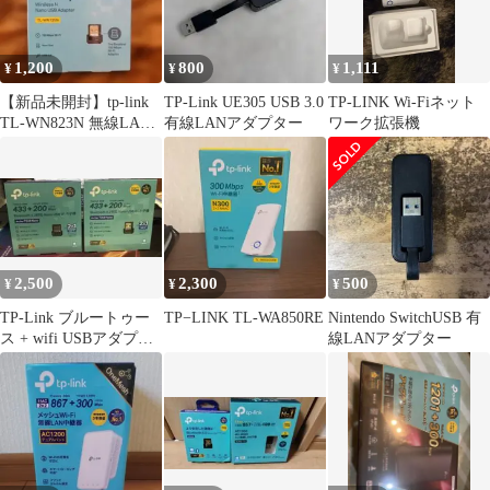
1,200
800
1,111
¥
¥
¥
【新品未開封】tp-link
TP-Link UE305 USB 3.0
TP-LINK Wi-Fiネット
TL-WN823N 無線LAN
有線LANアダプター
ワーク拡張機
子機 300Mbps
2,500
2,300
500
¥
¥
¥
TP-Link ブルートゥー
TP−LINK TL-WA850RE
Nintendo SwitchUSB 有
ス + wifi USBアダプタ
線LANアダプター
ーBluetooth