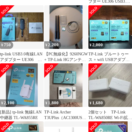
プター UE306 USB3.0
ギガビット
750
2,200
2,000
¥
¥
¥
tp-link USB3.0有線LAN
【PC無線化】9260NGW
TP-Link ブルートゥー
アダプター UE306
+ TP-Link HGアンテナ
ス + wifi USBアダプタ
switch対応
+ 延長ケーブル
ー ×2
2,100
1,800
1,680
¥
¥
¥
[新品] tp-link 無線LAN
TP-Link Archer
2個セット TP-Link
中継器 TL-WA855RE
T3UPlus（AC1300USB
TL-WA850RE Wi-Fi拡張
Wi-Fi子機）
器