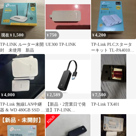
1,500
750
4,200
現在 ¥
¥
¥
TP-LINK ルーター未開
UE300 TP-LINK
TP-Link PLCスタータ
封 未使用 新品
ーキット TL-PA4010
KIT
4,000
2,589
7,500
¥
¥
¥
TP-Link 無線LAN中継
【新品・2営業日で発
TP-Link TX401
器 & WD 480GB SSD 本
送】TP-LINK
体
UE306(UN)