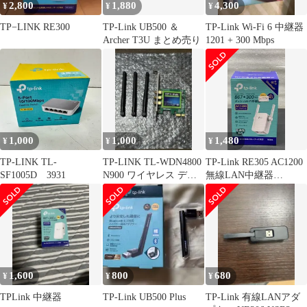
2,800
1,880
4,300
¥
¥
¥
TP−LINK RE300
TP-Link UB500 ＆
TP-Link Wi-Fi 6 中継器
Archer T3U まとめ売り
1201 + 300 Mbps
1,000
1,000
1,480
¥
¥
¥
TP-LINK TL-
TP-LINK TL-WDN4800
TP-Link RE305 AC1200
SF1005D 3931
N900 ワイヤレス デュ
無線LAN中継器
アル バンド
**4421236
1210002613910
1,600
800
680
¥
¥
¥
TPLink 中継器
TP-Link UB500 Plus
TP-Link 有線LANアダ