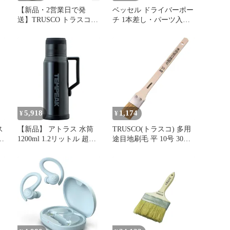
【新品・2営業日で発
ベッセル ドライバーポー
送】TRUSCO トラスコ中
チ 1本差し・パーツ入れ
山 ＴＲＵＳＣＯ プロ黒
電ドラボールに最適
鉄骨用刷毛１０号 TPB-
TPB-10
211 2547805
5,918
1,174
¥
¥
ス
【新品】 アトラス 水筒
TRUSCO(トラスコ) 多用
1200ml 1.2リットル 超保
途目地刷毛 平 10号 30mm
1
温ボトル 真空断熱 ステ
TPB-432 0
ンレス ボトル 保温保冷
キャンプ アウトドア 登
山 スポーツドリンク対応
白湯 テンピーク ブラッ
ク ATPB-1200BK 1