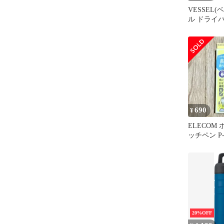
VESSEL(
ル ドライ
ルダー 4本
ールに最適 T
690
¥
ELECOM
ッチペン P-
20%OFF