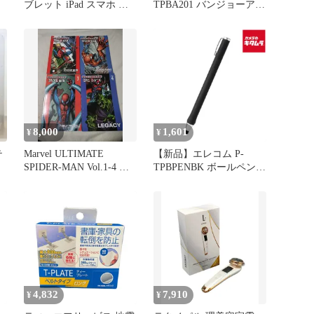
ブレット iPad スマホ ボ
TPBA201 バンジョーアダ
型
ールペン型 好感度タイプ
プター 30゜ ブラック
太軸 ブラック タブレッ
ト学習 学校 子供 キッズ
P-TPBPENBK 【普通郵便
にて5営業日以内発送】
8,000
1,601
¥
¥
テ
Marvel ULTIMATE
【新品】エレコム P-
SPIDER-MAN Vol.1-4 ア
TPBPENBK ボールペン型
メコミ
タッチペン 超感度タイプ
ブラック
4,832
7,910
¥
¥