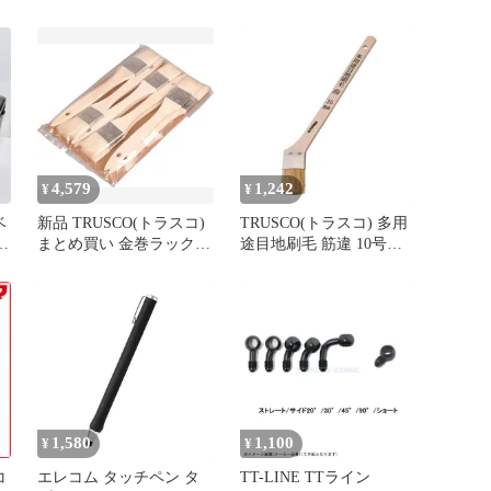
ダーバッグ
4,579
1,242
¥
¥
ベ
新品 TRUSCO(トラスコ)
TRUSCO(トラスコ) 多用
源
まとめ買い 金巻ラック刷
途目地刷毛 筋違 10号
毛 8号 24mm 10本入 TPB-
30mm TPB-431 0
482-10
1,580
1,100
¥
¥
コ
エレコム タッチペン タ
TT-LINE TTライン