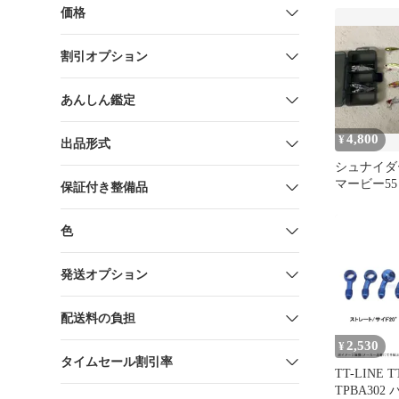
ク レザー 
価格
ーバッグ 
品
割引オプション
あんしん鑑定
4,800
¥
出品形式
シュナイダ
マービー55
保証付き整備品
ット ケー
色
発送オプション
配送料の負担
2,530
¥
タイムセール割引率
TT-LINE
TPBA30