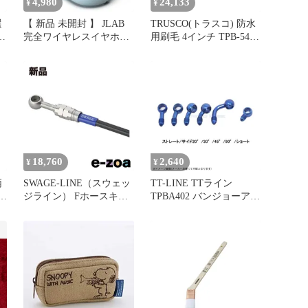
4,980
24,133
¥
¥
選
【 新品 未開封 】 JLAB
TRUSCO(トラスコ) 防水
2
完全ワイヤレスイヤホン
用刷毛 4インチ TPB-541
Go Sport ＋ [ ワイヤレス
× 10 【ケース販売】 0
( 左右分離 ) / Bluetooth 対
応 ] Light Blue
EBGSPRTPBLU50WEB 未
使用 送料無料
18,760
2,640
¥
¥
柄
SWAGE-LINE（スウェッ
TT-LINE TTライン
-
ジライン） Fホースキッ
TPBA402 バンジョーアダ
】
ト バイピース ステ
プター 90゜ ブルー
ン/BLK STPB352FB
(2412230)