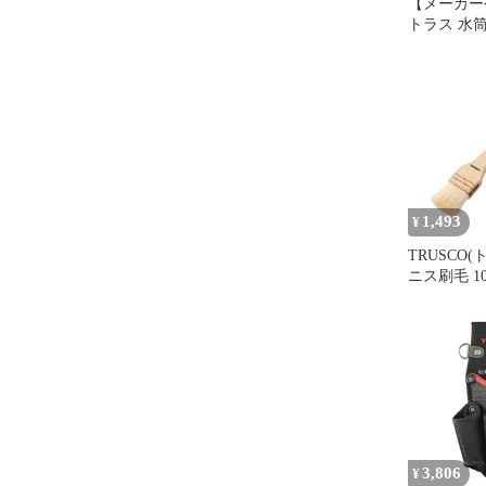
【メーカー
トラス 水
ル軽量タイプ
保温 真空断
テンレス 
の保温力 
ドア 登山
イト ATPBL
1,493
¥
TRUSCO(
ニス刷毛 10号
3,806
¥