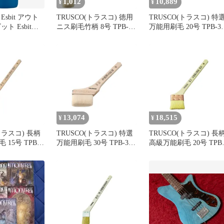
1,012
10,889
¥
¥
sbit アウト
TRUSCO(トラスコ) 徳用
TRUSCO(トラスコ) 特
ト Esbit保
ニス刷毛竹柄 8号 TPB-
万能用刷毛 20号 TPB-34
ル 魔法瓶 マ
425 0
× 10 【ケース販売】 0
サーモマグ 断
ml 水筒 ステン
滑り止め オフ
ネス マイボト
13,074
18,515
¥
¥
トラスコ) 長柄
TRUSCO(トラスコ) 特選
TRUSCO(トラスコ) 長
15号 TPB-
万能用刷毛 30号 TPB-343
高級万能刷毛 20号 TPB
0 【ケース販売】
× 10 【ケース販売】 0
393 × 10 【ケース販売
0