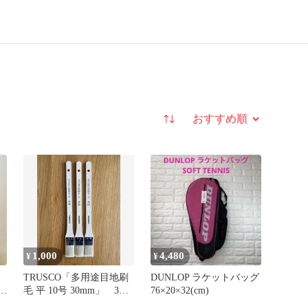
並び替え
1,000
4,480
¥
¥
TRUSCO「多用途目地刷
DUNLOP ラケットバッグ
計
毛 平 10号 30mm」 3本
76×20×32(cm)
セット