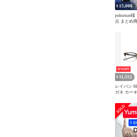
15,000
¥
pukuman
点 まとめ
11%OFF
11,552
¥
レイバン RB5
ガネ カー
ンビフレー
ウェリント
ITPBLCPB