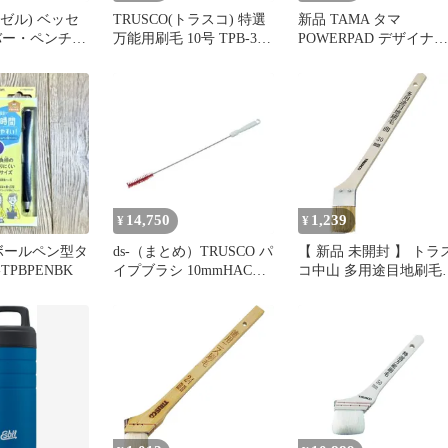
ベゼル) ベッセ
TRUSCO(トラスコ) 特選
新品 TAMA タマ
バー・ペンチホ
万能用刷毛 10号 TPB-341
POWERPAD デザイナー
差し 電ドラボ
× 10 【ケース販売】 0
ズコレクション シング
PH-40 1
ル/ツイン兼用 ドラムペ
ダルバッグ ブラック
TPB200BK
14,750
1,239
¥
¥
 ボールペン型タ
ds-（まとめ）TRUSCO パ
【 新品 未開封 】 トラ
TPBPENBK
イプブラシ 10mmHACCP
コ中山 多用途目地刷毛
対応 レッド TPB-SH-R 1
筋違 10号 30mm TPB43
本〔×5セット〕
未使用 送料無料