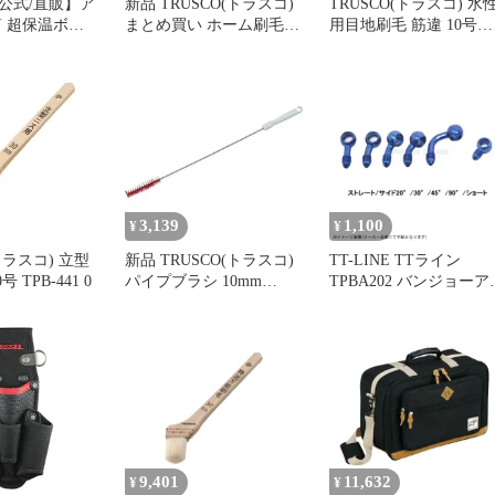
公式/直販】ア
新品 TRUSCO(トラスコ)
TRUSCO(トラスコ) 水
筒 超保温ボト
まとめ買い ホーム刷毛
用目地刷毛 筋違 10号
 370ml 保冷
30号 70mm 10本入 TPB-
30mm TPB-434 0
熱5層構造 ス
383-10
国内最強レベル
スリム アウト
 テンピークラ
-370
3,139
1,100
¥
¥
トラスコ) 立型
新品 TRUSCO(トラスコ)
TT-LINE TTライン
 TPB-441 0
パイプブラシ 10mm
TPBA202 バンジョーア
HACCP対応 ブルー TPB-
プター 30゜ ブルー
SH-B
9,401
11,632
¥
¥