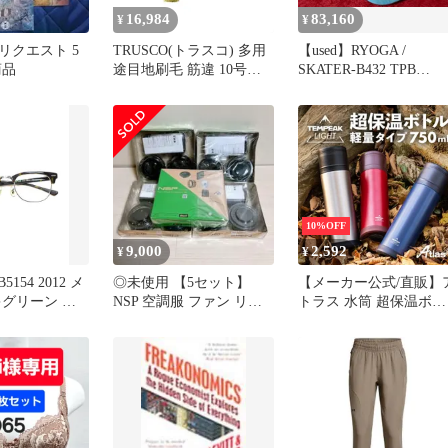
16,984
83,160
¥
¥
様 リクエスト 5
TRUSCO(トラスコ) 多用
【used】RYOGA /
商品
途目地刷毛 筋違 10号
SKATER-B432 TPB
30mm TPB-431 × 20 【ケ
3.895kg #DB200006【GI
ース販売】 0
横浜】エレキベース
10%OFF
9,000
2,592
¥
¥
154 2012 メ
◎未使用 【5セット】
【メーカー公式/直販】
キグリーン コ
NSP 空調服 ファン リチ
トラス 水筒 超保温ボト
ム フルリム
ウム NZ-BTPBA
ル軽量タイプ 750ml 保
ン
保温 真空断熱5層構造 
DZ28
テンレス 国内最強レベ
の保温力 スリム アウト
ドア 登山 テンピークラ
イト ATPBL-750