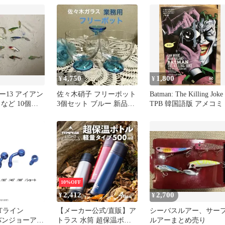
2wayショルダ
レディース 新
4,750
1,800
¥
¥
ー13 アイアン
佐々木硝子 フリーポット
Batman: The Killing Joke
 など 10個セ
3個セット ブルー 新品未
TPB 韓国語版 アメコミ
ス+おまけ付き
使用 自宅保管品
10%OFF
2,412
2,700
¥
¥
 TTライン
【メーカー公式/直販】ア
シーバスルアー、サー
2 バンジョーアダ
トラス 水筒 超保温ボト
ルアーまとめ売り