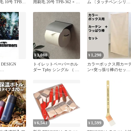
10号 TPB-
用刷毛 20号 TPB-362 × 10
ム 〔タッチペン:シリコ
【ケース販売】 0
ンタイプ〕 ボールペン
ブラック P-TPBPENBK
未使用 送料無料
3,080
1,290
¥
¥
 DESIGN
トイレットペーパーホル
カラーボックス用カー
ダー Tpby シングル （ ペ
ン+突っ張り棒のセッ
MERS ART
ーパーホルダー アイアン
ト ベージュ
DIY トイレホルダー トイ
MERS(TPB)
レ 紙巻き器 ホルダー 1連
艶消し マット おしゃれ
）)
6,541
1,599
¥
¥