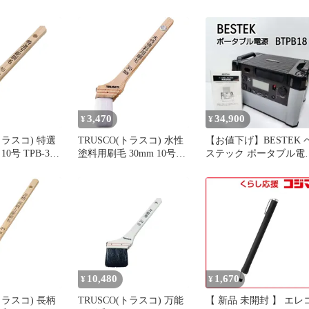
゜ ブルー
ル軽量タイプ 500ml 保冷
保温 真空断熱5層構造 ス
テンレス 国内最強レベル
の保温力 スリム アウト
ドア 登山 テンピークラ
イト ATPBL-500
3,470
34,900
¥
¥
トラスコ) 特選
TRUSCO(トラスコ) 水性
【お値下げ】BESTEK 
0号 TPB-341
塗料用刷毛 30mm 10号
ステック ポータブル電
TPB-561 0
BTPB18
10,480
1,670
¥
¥
トラスコ) 長柄
TRUSCO(トラスコ) 万能
【 新品 未開封 】 エレ