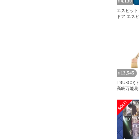
4,130
¥
エスビット E
ドア エスビッ
温保冷ボト
ジョリス 
熱蓋付 450
レス 頑丈 
ィス ビジ
ル ESWM450TPB ポーラ
ーブルー
13,545
¥
TRUSCO(
高級万能刷毛 
392 × 1
0