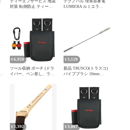
性
ティーエフサービス 地震
テクノパル 理美容家電
対策 転倒防止 ティープ
LUMIERA ルミエラ
レート ベルトタイプ ロ
TPBD-LRE300LE
ング メタリック 2個入
TPB-7090ML
6,950
3,120
¥
¥
ツール収納 ポーチ (ドラ
新品 TRUSCO(トラスコ)
ダ
イバー、ペン差し、ライ
パイプブラシ 10mm
センスカード入れ付) 電
HACCP対応 ホワイト
ドラボール に最適 TPB-
TPB-SH-W
10&ボールグリップ クイ
ックキャッチャー 2個組
(赤・黄) ビットホルダー
QB-22K2RYym d516e0ee
3,392
3,067
¥
¥