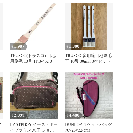
1,987
1,300
¥
¥
TRUSCO(トラスコ) 目地
TRUSCO 多用途目地刷毛
用刷毛 10号 TPB-462 0
平 10号 30mm 3本セット
2,099
4,480
¥
¥
フ
EASTPBOY イーストボー
DUNLOP ラケットバッグ
イブラウン 水玉 ショル
76×25×32(cm)