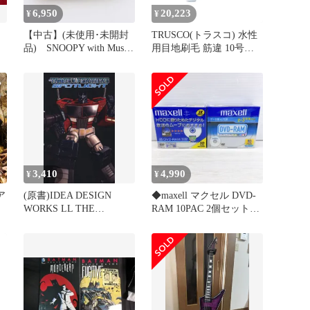
6,950
20,223
¥
¥
【中古】(未使用･未開封
TRUSCO(トラスコ) 水性
品) SNOOPY with Music
用目地刷毛 筋違 10号
B
トラペットマウスピース
30mm TPB-434 × 20 【ケ
ポーチ SMPTPBG tu1jdyt
ース販売】 0
3,410
4,990
¥
¥
ア
(原書)IDEA DESIGN
◆maxell マクセル DVD-
WORKS LL THE
RAM 10PAC 2個セット
冷
TRANSFORMERS
DRM120PWTPB.S1P10S /
ス
SPOTLIGHT 2(TPB) 2
DRM47PWB.S1P10S A 未
ル
開封保管品◆