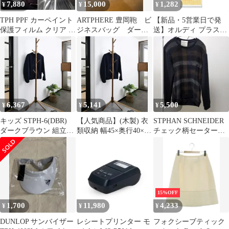
7,880
15,000
1,282
¥
¥
¥
TPH PPF カーペイント
ARTPHERE 豊岡鞄 ビ
【新品・5営業日で発
保護フィルム クリア 傷
ジネスバッグ ダーク
送】オルディ プラスプ
防止 光沢タイプ 幅10〜
グリーン レザー ビジネ
ラスネオ 手提げひも付
50cm 長さ1.52〜6m対応
スバッグ
コンパクト LL／45号
乳白 40P PP-NTPHCLL-
40
6,367
5,141
5,500
¥
¥
¥
キッズ STPH-6(DBR)
【人気商品】(木製) 衣
STPHAN SCHNEIDER
ダークブラウン 組立品
類収納 幅45×奥行40×高
チェック柄セーター
高さ調節可能 コートハ
さ124.5/174.5cm 玄関収
100%ウール
ンガー 玄関収納 幅45×
納 ポールハンガー コー
奥行40×高さ
トハンガー 高さ調節可
124.5/174.5cm 衣類収納
能 組立品 [山善] ダーク
(木製) ポールハンガー
ブラウン STPH-6(DBR)
山善(YAMAZEN)
15%OFF
1,700
11,980
4,233
¥
¥
¥
DUNLOP サンバイザー
レシートプリンター モ
フォクシーブティック