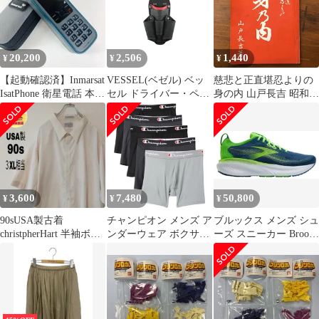
コートハンガー 高さ調
節可能 組立品 ホワイト
ウォッシュ STPH-
6(WW) キッズ
20,200
2,506
1,440
¥
¥
¥
【起動確認済】Inmarsat
VESSEL(ベゼル) ベッ
慈悲と正直堪忍よりの
IsatPhone 衛星電話 本体
セル ドライバー・ペン
身の内 山戸長吉 昭和40
ケース付
チホルダー 4本差し 電
年1月25日発行 “☆天理
ドラボールに最適 TPH-
教/宗教/仏教/思想/精神
40
修養/自己啓発/人生論/
哲学書/心の在り方/道
徳/教訓 TPHURH
aaB92ynm6
3,600
7,480
50,800
¥
¥
¥
90sUSA製古着
チャンピオン メンズ ア
ブルックス メンズ シュ
christpherHart 半袖ボタ
ンダーウェア ボクサー
ーズ スニーカー Brooks
ンシャツ ３XL相当
パンツ Champion
Mens Adrenaline GTS 25
Performance Boxer Briefs
Running Shoes
5Pack
GreenMoonlightPhantom
BlackPhantomMonument
グリーン
PhantomBlack