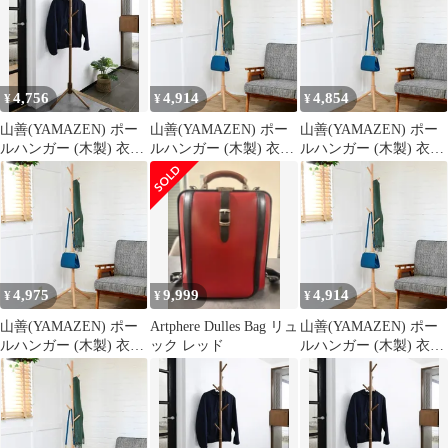
マタニティ レース レイ
納 コートハンガー 高さ
ヤード オシャレ フェイ
調節可能 組立品 ナチュ
クレイヤード ヒップカ
ラル STPH-6(NA) キッ
バー 冬 春 夏 裾フリル
ズ 1
ゆったり レディース レ
4,756
4,914
4,854
¥
¥
¥
イヤードシャツ #rtphd
山善(YAMAZEN) ポー
山善(YAMAZEN) ポー
山善(YAMAZEN) ポー
ルハンガー (木製) 衣類
ルハンガー (木製) 衣類
ルハンガー (木製) 衣類
収納 幅45×奥行40×高さ
収納 幅45×奥行40×高さ
収納 幅45×奥行40×高さ
124.5/174.5cm 玄関収納
124.5／174.5cm 玄関収
124.5／174.5cm 玄関収
コートハンガー 高さ調
納 コートハンガー 高さ
納 コートハンガー 高さ
節可能 組立品 ダークブ
調節可能 組立品 ナチュ
調節可能 組立品 ナチュ
ラウン STPH-6(DBR)
ラル STPH-6(NA) キッ
ラル STPH-6(NA) キッ
キッズ
ズ 0
ズ 0
4,975
9,999
4,914
¥
¥
¥
山善(YAMAZEN) ポー
Artphere Dulles Bag リュ
山善(YAMAZEN) ポー
ルハンガー (木製) 衣類
ック レッド
ルハンガー (木製) 衣類
収納 幅45×奥行40×高さ
収納 幅45×奥行40×高さ
124.5／174.5cm 玄関収
124.5／174.5cm 玄関収
納 コートハンガー 高さ
納 コートハンガー 高さ
調節可能 組立品 ナチュ
調節可能 組立品 ナチュ
ラル STPH-6(NA) キッ
ラル STPH-6(NA) キッ