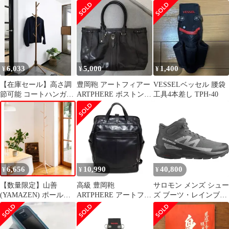
玄関収納 衣類収納 コー
収納 幅45×奥行40×高さ
綿 アンゴラ ウー
トハンガー (木製) 高さ
124.5/174.5cm 玄関収納
ル
調節可能 組立品 ポール
コートハンガー 高さ調
ハンガー ダークブラウ
節可能 組立品 ナチュラ
ン 山善(YAMAZEN)
ル STPH-6(NA) キッズ
STPH-6(DBR)
6,033
5,000
1,400
¥
¥
¥
【在庫セール】高さ調
豊岡鞄 アートフィアー
VESSELベッセル 腰袋
節可能 コートハンガー
ARTPHERE ボストン
工具4本差し TPH-40
組立品 玄関収納 ダーク
トートバッグ
ブラウン 幅45×奥行40×
高さ124.5/174.5cm 衣類
収納 STPH-6(DBR) (木
製) ポールハンガー キ
ッズ 山善(YAMAZEN)
6,656
10,990
40,800
¥
¥
¥
【数量限定】山善
高級 豊岡鞄
サロモン メンズ シュー
(YAMAZEN) ポールハ
ARTPHERE アートフィ
ズ ブーツ・レインブー
ンガー (木製) 衣類収納
アー 本革 レザー リュ
ツ Salomon Elixir Activ
幅45×奥行40×高さ
ック カバロ
Mid GTX Boot Mens
124.5/174.5cm 玄関収納
MagnetPhantomSharkskin