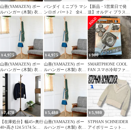
山善(YAMAZEN) ポー
バンダイ ミニプラ マシ
【新品・5営業日で発
ルハンガー (木製) 衣類
ンロボ パート2 全4種
送】オルディ プラスプ
収納 幅45×奥行40×高さ
セット （当時物） Dセ
ラスネオ 手提げひも付
124.5／174.5cm 玄関収
ット
コンパクト S／30号 乳
納 コートハンガー 高さ
白 40PPP-NTPHCS-40
調節可能 組立品 ナチュ
ラル STPH-6(NA) キッ
ズ 1
4,975
4,975
900
¥
¥
¥
山善(YAMAZEN) ポー
山善(YAMAZEN) ポー
SMARTPHONE COOL
ルハンガー (木製) 衣類
ルハンガー (木製) 衣類
FAN スマホ冷却ファン
収納 幅45×奥行40×高さ
収納 幅45×奥行40×高さ
本体
124.5／174.5cm 玄関収
124.5／174.5cm 玄関収
納 コートハンガー 高さ
納 コートハンガー 高さ
調節可能 組立品 ナチュ
調節可能 組立品 ナチュ
ラル STPH-6(NA) キッ
ラル STPH-6(NA) キッ
ズ 1
ズ 1
7,478
5,480
5,980
¥
¥
¥
【在庫処分】幅45×奥行
山善(YAMAZEN) ポー
STPHAN SCHNEIDER
40×高さ124.5/174.5cm
ルハンガー (木製) 衣類
アイボリー ニット