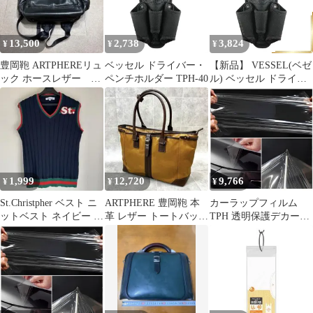
事 スモーキーグレー サ
ンドベージュ ノルディ
ック ノースウッズ セピ
13,500
2,738
3,824
¥
¥
¥
アブラウン TPH-002S-
SG
豊岡鞄 ARTPHEREリュ
ベッセル ドライバー・
【新品】 VESSEL(ベゼ
ック ホースレザー 本
ペンチホルダー TPH-40
ル) ベッセル ドライバ
革 黒 ブラック
ー・ペンチホルダー 4
本差し 電ドラボールに
最適 TPH-40 1
1,999
12,720
9,766
¥
¥
¥
St.Christpher ベスト ニ
ARTPHERE 豊岡鞄 本
カーラップフィルム
ットベスト ネイビー 40
革 レザー トートバッグ
TPH 透明保護デカール
号 レディース
ビジネスバッグ
傷防止 車用装飾