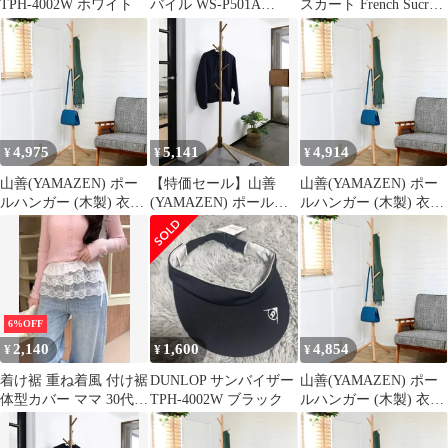
TPH-4002W ホワイト
バイル WS-P501A
スカート French Sucre
Windows Android USB
35210 40 アイボリー
Bluetooth(iOS非対応) レ
ITPHEMIN2S4O
シート幅58mm ロール
紙1巻付属 2F-C
4,975
5,141
4,914
¥
¥
¥
山善(YAMAZEN) ポー
【特価セール】山善
山善(YAMAZEN) ポー
ルハンガー (木製) 衣類
(YAMAZEN) ポールハ
ルハンガー (木製) 衣類
収納 幅45×奥行40×高さ
ンガー (木製) 衣類収納
収納 幅45×奥行40×高さ
124.5／174.5cm 玄関収
幅45×奥行40×高さ
124.5／174.5cm 玄関収
納 コートハンガー 高さ
124.5/174.5cm 玄関収納
納 コートハンガー 高さ
調節可能 組立品 ナチュ
コートハンガー 高さ調
調節可能 組立品 ナチュ
ラル STPH-6(NA) キッ
節可能 組立品 ダークブ
ラル STPH-6(NA) キッ
ズ 1
ラウン STPH-6(DBR)
ズ 1
6%OFF
キッズ
2,140
1,600
4,854
¥
¥
¥
着け裾 重ね着風 付け裾
DUNLOP サンバイザー
山善(YAMAZEN) ポー
体型カバー ママ 30代
TPH-4002W ブラック
ルハンガー (木製) 衣類
40代 50代 可愛い イン
収納 幅45×奥行40×高さ
ナー つけ裾 ママ 母親
124.5／174.5cm 玄関収