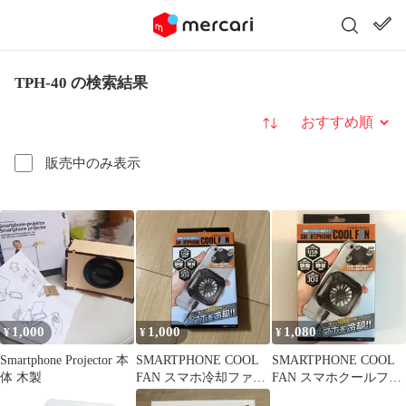
TPH-40 の検索結果
並び替え
販売中のみ表示
1,000
1,000
1,080
¥
¥
¥
Smartphone Projector 本
SMARTPHONE COOL
SMARTPHONE COOL
体 木製
FAN スマホ冷却ファン
FAN スマホクールファ
本体 平野商会
ン HRN-556