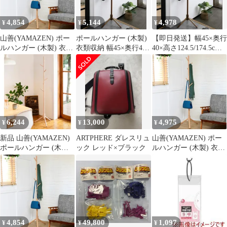
ズ 0
ズ 1
4,854
5,144
4,978
¥
¥
¥
山善(YAMAZEN) ポー
ポールハンガー (木製)
【即日発送】幅45×奥行
ルハンガー (木製) 衣類
衣類収納 幅45×奥行40×
40×高さ124.5/174.5cm
収納 幅45×奥行40×高さ
高さ124.5/174.5cm 玄関
玄関収納 衣類収納 コー
124.5／174.5cm 玄関収
収納 [山善] コートハン
トハンガー (木製) 高さ
納 コートハンガー 高さ
ガー 高さ調節可能 組立
調節可能 組立品 ポール
調節可能 組立品 ナチュ
品 ダークブラウン
ハンガー ダークブラウ
ラル STPH-6(NA) キッ
STPH-6(DBR)
ン STPH-6(DBR) 山善
ズ 0
(YAMAZEN) キッズ
6,244
13,000
4,975
¥
¥
¥
新品 山善(YAMAZEN)
ARTPHERE ダレスリュ
山善(YAMAZEN) ポー
ポールハンガー (木製)
ック レッド×ブラック
ルハンガー (木製) 衣類
衣類収納 幅45×奥行40×
収納 幅45×奥行40×高さ
高さ124.5/174.5cm 玄関
124.5／174.5cm 玄関収
収納 コートハンガー 高
納 コートハンガー 高さ
さ調節可能 組立品 ホワ
調節可能 組立品 ナチュ
イトウォッシュ STPH-
ラル STPH-6(NA) キッ
6(WW) キッズ
ズ 1
4,854
49,800
1,097
¥
¥
¥