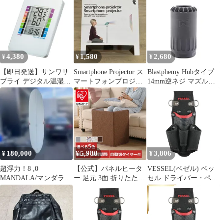
4,380
1,580
2,680
¥
¥
¥
【即日発送】サンワサ
Smartphone Projector ス
Blastphemy Hubタイプ
プライ デジタル温湿度
マートフォンプロジェ
14mm逆ネジ マズルデ
計 インフルエンザ&熱
クター
バイス ABS製
中症表示付き(警告ブザ
ー設定機能付き) CHE-
TPHU2WN【AA】
180,000
5,980
3,806
¥
¥
¥
超浮力！8 ,0
【公式】パネルヒータ
VESSEL(ベゼル) ベッ
MANDALA/マンダラ
ー 足元 3面 折りたたみ
セル ドライバー・ペン
グランディスティーノ
遠赤外線 足元ヒーター
チホルダー 4本差し 電
TPH 中古！
一人用ヒーター スポッ
ドラボールに最適 TPH-
ト ソファペット 暖房
40 1
こたつ 暖房器具 万通商