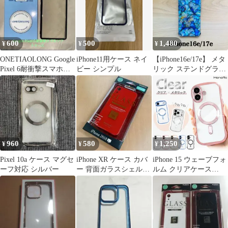
600
500
1,480
¥
¥
¥
ONETIAOLONG Google
iPhone11用ケース ネイ
【iPhone16e/17e】 メタ
Pixel 6耐衝撃スマホソ
ビー シンプル
リック ステンドグラス
フトケース
風 ゴールドフレーム
960
580
1,250
¥
¥
¥
Pixel 10a ケース マグセ
iPhone XR ケース カバ
iPhone 15 ウェーブフォ
ーフ対応 シルバー
ー 背面ガラスシェルケ
ルム クリアケース
ース レッド
MagSafe対応