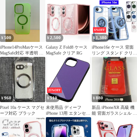
ト TPU ワイヤレス充電
カバー ケース
対応 メタリックペール
【Color】 グリーン
ブルー PM-
A24BUCTMBU 1648
6%OFF
500
2,500
1,380
¥
¥
¥
iPhone14ProMaxケース
Galaxy Z Fold8 ケース
iPhone16e ケース 背面
MagSafe対応 半透明 ネ
MagSafe クリア RG
リング スタンド クリア
オングリーン 緑
ケース カメラ枠メタリ
ック アイフォン16e カ
バー 360度回転 ホルダ
ー リング スマホケース
耐衝撃 薄型 軽量 クリ
アPC iPhone 16e 透明ケ
25%OFF
ース ストラップホール
960
510
880
¥
¥
¥
Magsafe対応
Pixel 10a ケース マグセ
未使用品 ディーフ
新品 iPhoneXR 高級 機
ーフ対応 ブラック
iPhone 13用 エタンセ
能 背面ガラスシェル 保
メタリックパープル
護 ケース 赤 レッド
DCS-IPE21M2PU【送料
無料】【メール便でお
送りします】代引き不