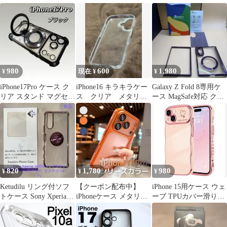
スタンド シルバー
ド付 MagSafe
GLASS PREMIUM 硬度
9H メタリックフレーム
レッド
980
600
1,980
¥
現在 ¥
¥
iPhone17Pro ケース ク
iPhone16 キラキラケー
Galaxy Z Fold 8専用ケ
リア スタンド マグセー
ス クリア メタリッ
ース MagSafe対応 クリ
フ ブラック 匿名
ク
ア パープル
820
1,780
980
¥
¥
¥
Ketudilu リング付ソフ
【クーポン配布中】
iPhone 15用ケース ウェ
トケース Sony Xperia
iPhoneケース メタリッ
ーブ TPUカバー滑り止
VI用ケース
ク メッキ ハードケース
め 韓国 可愛いハート柄
シルバー オレンジ ネイ
ビー 高級ミニマルデザ