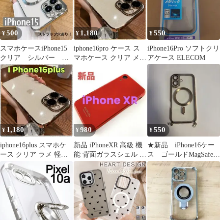
500
1,180
550
¥
¥
¥
スマホケースiPhone15
iphone16pro ケース ス
iPhone16Pro ソフトクリ
クリア シルバー メ
マホケース クリア メタ
アケース ELECOM
タリック 軽い ソフ
リック ラメ ゴールド
ト 銀色
1,180
980
550
¥
¥
¥
iphone16plus スマホケ
新品 iPhoneXR 高級 機
★新品 iPhone16ケー
ース クリア ラメ 軽量
能 背面ガラスシェル 保
ス ゴールドMagSafe対
ゴールド
護 ケース 赤 レッド
応耐衝撃クリアケース