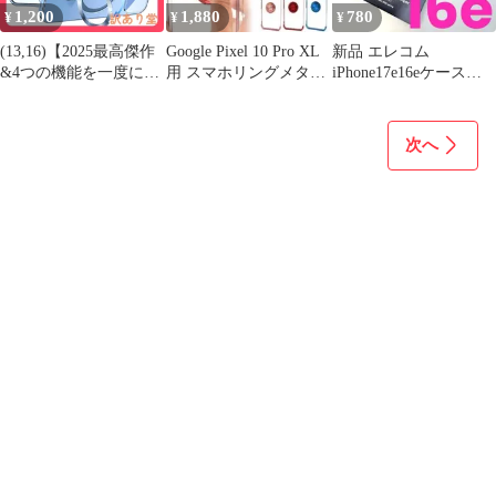
1,200
1,880
780
¥
¥
¥
(13,16)【2025最高傑作
Google Pixel 10 Pro XL
新品 エレコム
&4つの機能を一度に実
用 スマホリングメタル
iPhone17e16eケースミ
現】TISTUNST iPhone
バンパーケース
ニマルアルミバンパー
13(16) 用 Magsafe対応
カメラ保護一体 米軍
次へ
MIL規格 指紋防止 耐衝
撃 ストラップホール付
き マットメッキ仕上げ
最大25W急速充電対応