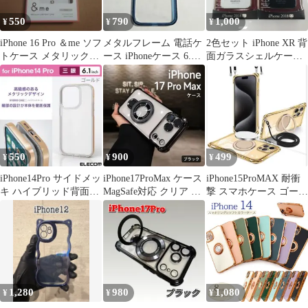
550
790
1,000
¥
¥
¥
iPhone 16 Pro ＆me ソフ
メタルフレーム 電話ケ
2色セット iPhone XR 背
トケース メタリックラ
ース iPhoneケース 6.1
面ガラスシェルケース
イン（グレージュ）
インチ スマホケース
側面メタリック 1088
550
900
499
¥
¥
¥
iPhone14Pro サイドメッ
iPhone17ProMax ケース
iPhone15ProMAX 耐衝
キ ハイブリッド背面ク
MagSafe対応 クリア ブ
撃 スマホケース ゴール
リアケース 【ゴール
ラック
ド リング 360°
ド】
1,280
980
1,080
¥
¥
¥