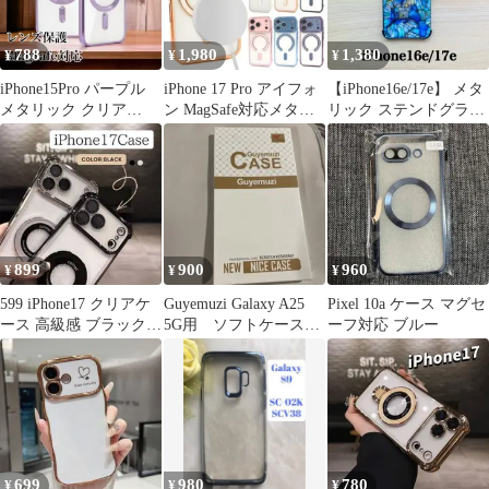
788
1,980
1,380
¥
¥
¥
iPhone15Pro パープル
iPhone 17 Pro アイフォ
【iPhone16e/17e】 メタ
メタリック クリア
ン MagSafe対応メタリ
リック ステンドグラス
MagSafe対応 スマホ
ックソフトケース
風 ブラックフレーム
899
900
960
¥
¥
¥
599 iPhone17 クリアケ
Guyemuzi Galaxy A25
Pixel 10a ケース マグセ
ース 高級感 ブラックフ
5G用 ソフトケース
ーフ対応 ブルー
レーム スタンド
ゴールド
699
980
780
¥
¥
¥