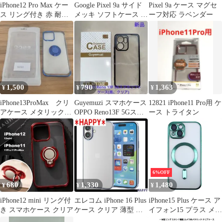
iPhone12 Pro Max ケー
Google Pixel 9a サイド
Pixel 9a ケース マグセ
ス リング付き 赤 耐衝
メッキ ソフトケース メ
ーフ対応 ラベンダー
撃 透明
タリックペールブル
1,500
790
1,363
¥
¥
¥
iPhone13ProMax クリ
Guyemuzi スマホケース
12821 iPhone11 Pro用 ケ
アケース メタリックブ
OPPO Reno13F 5Gスマ
ース トライタン
ルー リング付き
ホソフトケース
6%OFF
680
1,330
1,480
¥
¥
¥
iPhone12 mini リング付
エレコム iPhone 16 Plus
iPhone15 Plus ケース ア
き スマホケース クリア
ケース クリア 薄型 メ
イフォン15 プラス メタ
タリック フレーム ソフ
リック カメラ レンズ