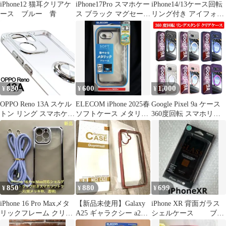
iPhone12 猫耳クリアケ
iPhone17Pro スマホケー
iPhone14/13ケース回転
ース ブルー 青
ス ブラック マグセーフ
リング付き アイフォン
スタンド クリア 黒
14スマホケース 携帯ケ
ース スタンド機能 指掛
け 耐衝撃 TPU素材 シ
ンプル かわいい おしゃ
れ
820
600
1,000
¥
¥
¥
OPPO Reno 13A スケル
ELECOM iPhone 2025春
Google Pixel 9a ケース
トン リング スマホケー
ソフトケース メタリッ
360度回転 スマホリン
ス シルバー
クブルー
グ スタンド機能 クリア
ケース Pixel9a カバー
TPU 軽量 折り畳み式
リングホルダー スマホ
スタンド 透明ケース 簡
単装着 ストラップホー
ル ピクセル9a 携帯ケー
850
880
699
¥
¥
¥
ス
iPhone 16 Pro Maxメタ
【新品未使用】Galaxy
iPhone XR 背面ガラス
リックフレーム クリア
A25 ギャラクシー a25
シェルケース ブラ
ケース ストラップ付
5gスマホケース
ック