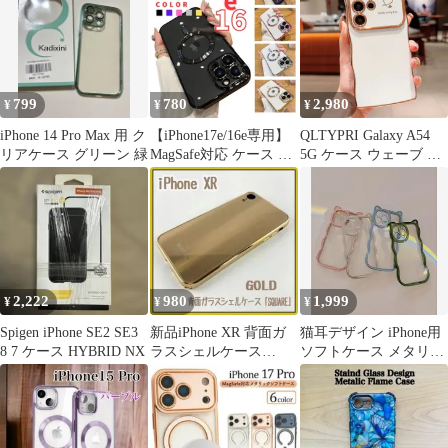
799
780
2,980
¥
¥
¥
iPhone 14 Pro Max 用 ク
【iPhone17e/16e専用】
QLTYPRI Galaxy A54
リアケース グリーン 緑
MagSafe対応 ケース マ
5G ケース ウェーブ お
グセーフ ワイヤレス充
しゃれ 韓国 可愛い ソ
電対応 キラキラ 可愛い
フト 軽量 レンズ保護
韓国人気 スマホケース
耐衝撃 (SC-53D /
耐衝撃 薄型 軽量 指紋
SCG21) スマホケース
防止 おしゃれ 黒 ブラ
波型 うねうね かわいい
ック 金 ゴールド 銀 シ
TPU カバー ストラップ
ルバー ピンク パープル
ホール付き ギャラクシ
2,222
980
1,999
¥
¥
¥
ipnone16e
ーA54 ケース、
Spigen iPhone SE2 SE3
新品iPhone XR 背面ガ
猫耳デザイン iPhone用
8 7 ケース HYBRID NX
ラスシェルケース
ソフトケース メタリッ
「SQUARE」 ゴールド
クフレーム