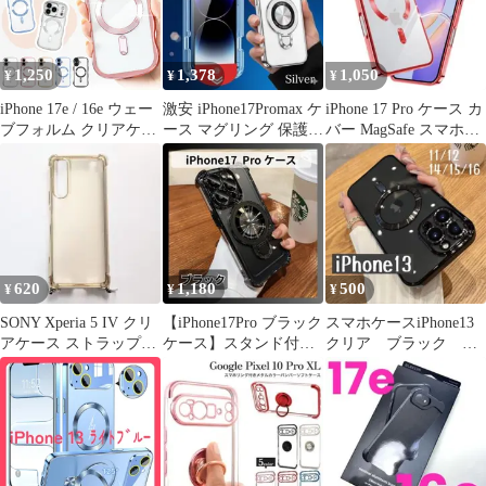
可
1,250
1,378
1,050
¥
¥
¥
iPhone 17e / 16e ウェー
激安 iPhone17Promax ケ
iPhone 17 Pro ケース カ
ブフォルム クリアケー
ース マグリング 保護シ
バー MagSafe スマホケ
ス MagSafe対応
ートセット簡単装着
ース
620
1,180
500
¥
¥
¥
SONY Xperia 5 IV クリ
【iPhone17Pro ブラック
スマホケースiPhone13
アケース ストラップホ
ケース】スタンド付き
クリア ブラック メ
ール付き ゴールド
スマホカバー 黒
タリック 軽い ソフ
ト 黒