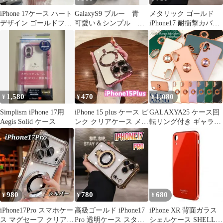
iPhone 17ケース ハート
GalaxyS9 ブルー 青
メタリック ゴールド
デザイン ゴールドフレ
可愛い＆シンプル メ
iPhone17 耐衝撃カバー
ーム 白色
タルフレームTPUケー
スタンド付き ケース
ス
1,580
470
1,080
¥
¥
¥
Simplism iPhone 17用
iPhone 15 plus ケース ピ
GALAXYA25 ケース回
Aegis Solid ケース
ンク クリアケース メタ
転リング付き ギャラク
リックフレーム
シーa25スマホケース
携帯ケース スタンド機
能 指掛け 耐衝撃 TPU
素材 シンプル かわいい
おしゃれ
980
780
680
¥
¥
¥
iPhone17Pro スマホケー
高級ゴールド iPhone17
iPhone XR 背面ガラス
ス マグセーフ クリア
Pro 透明ケース スタン
シェルケース SHELL