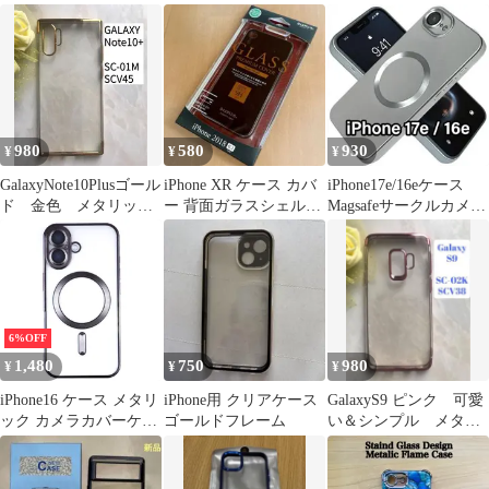
ス ソフト カバー カメ
タリックブルー
ーフレーム マグセーフ
ラ周り保護 ストラップ
ホール付 メタリックフ
レーム メタリックブラ
ック PM-S234UCTMBK
TK63
980
580
930
¥
¥
¥
GalaxyNote10Plusゴール
iPhone XR ケース カバ
iPhone17e/16eケース
ド 金色 メタリック
ー 背面ガラスシェルケ
Magsafeサークルカメラ
感フレームTPUケース
ース ホワイト
レンズ保護シルバー
6%OFF
1,480
750
980
¥
¥
¥
iPhone16 ケース メタリ
iPhone用 クリアケース
GalaxyS9 ピンク 可愛
ック カメラカバーケー
ゴールドフレーム
い＆シンプル メタル
ス 【Color】ブラック
フレームTPUケース