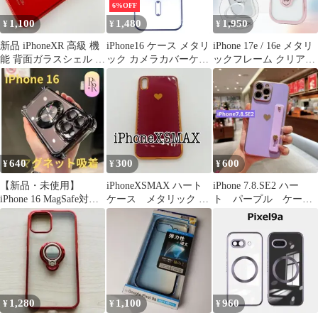
6%OFF
ル ピクセル8a 携帯ケー
1,100
1,480
1,950
¥
¥
¥
ス
新品 iPhoneXR 高級 機
iPhone16 ケース メタリ
iPhone 17e / 16e メタリ
能 背面ガラスシェル 保
ック カメラカバーケー
ックフレーム クリアケ
護 ケース 赤 レッド
ス 【Color】ブルー
ース MagSafe対応
640
300
600
¥
¥
¥
【新品・未使用】
iPhoneXSMAX ハート
iPhone 7.8.SE2 ハー
iPhone 16 MagSafe対応
ケース メタリック フ
ト パープル ケース
スマホケース
レーム ワイン
ホルダーリストバンド
ケース
1,280
1,100
960
¥
¥
¥