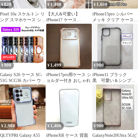
820
1,480
1,680
¥
¥
¥
Pixel 10a スケルトン リ
【大人&可愛い】
iPhone15pro シルバー
ング スマホケース シル
iPhone17 ケース
メッキ クリア ケース
バー
MagSafe対応 マット 背
レンズ フルカバー
面 クリア カバー マグ
セーフ iPhoneケース ス
マホケース ハート かわ
いい 韓国 おしゃれ
10%OFF
900
1,499
980
¥
¥
¥
Galaxy S26 ケース SC-
iPhone17pro用ケース シ
iPhone11 ブラック
51G SCG36 カバー ウェ
ョルダー付き おしゃれ
黒 可愛い＆シンプ
ーブデザイン MagSafe
ル メタリック感TPU
対応 カメラレンズ保護
ケース
クリアケース 透明 波形
ストラップホール メッ
キ加工 耐衝撃 透明ケー
ス 軽量 薄型 スマホケ
ース ギャラクシー 携帯
2,980
1,400
980
¥
¥
¥
ケース
QLTYPRI Galaxy A55
iPhoneXR ケース 背面
GalaxyNote20Ultra 5Gピ