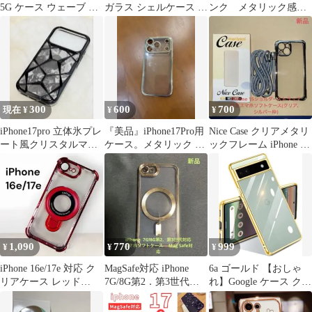
5G ケース ウェーブ お
ガラス シェルケース ホ
ンク メタリック感フ
しゃれ 韓国 可愛い ソ
ワイト
レームTPUケース
フト 軽量 レンズ保護
耐衝撃 (SC-53E /
SCG27) スマホケース
波型 うねうね かわいい
TPU カバー ストラップ
ホール付き ギャラクシ
300
600
700
現在 ¥
¥
¥
ーA55 ケース、
iPhone17pro 立体氷プレ
『美品』iPhone17Pro用
Nice Case クリアメタリ
ート風クリスタルマー
ケース。メタリック 対
ックフレーム iPhone 15
ブルケース 黒 韓国
衝撃ソフトケース。
ソフトケース
1,090
770
999
¥
¥
¥
iPhone 16e/17e 対応 ク
MagSafe対応 iPhone
6a ゴールド 【おしゃ
リアケース レッド
7G/8G第2．第3世代対
れ】Google ケース クリ
MagSafe対応
応ソフトケース
ア Pixel メッキ加工