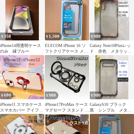
350
1,500
980
¥
¥
¥
iPhone14用透明ケース
ELECOM iPhone 16 ソ
Galaxy Note10Plusレッ
のみ 縁ブルー
フトクリアケース メタ
ド 赤色 メタリック
リックフレーム
感フレームTPUケース
680
980
980
¥
¥
¥
iPhone11 スマホケース
iPhone17ProMax ケース
GalaxyS10 ブラック
スマホカバー アイフォ
マグセーフ スタンド ク
黒 シンプル メタリ
ンケース
リア ブラック 黒
ック感フレームTPUケ
ース