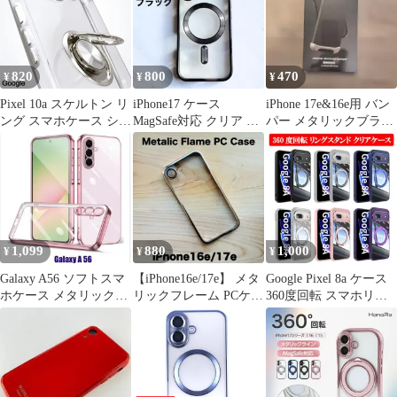
イン シンプル おしゃれ
スマホケース スマホカ
バー iPhone17Pro
iPhone17ProMax
820
800
470
¥
¥
¥
Pixel 10a スケルトン リ
iPhone17 ケース
iPhone 17e&16e用 バン
ング スマホケース シル
MagSafe対応 クリア ブ
パー メタリックブラウ
バー
ラック マグセーフ 黒縁
ン ELECOM
1,099
880
1,000
¥
¥
¥
Galaxy A56 ソフトスマ
【iPhone16e/17e】 メタ
Google Pixel 8a ケース
ホケース メタリックロ
リックフレーム PCケー
360度回転 スマホリン
ーズゴールド
ス 耐衝撃 ゴールド
グ スタンド機能 クリア
ケース Pixel8a カバー
TPU 軽量 折り畳み式
リングホルダー スマホ
スタンド 透明ケース 簡
単装着 ストラップホー