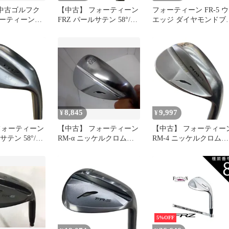
【中古ゴルフク
【中古】 フォーティーン
フォーティーン FR-5 ウ
ーティーン
FRZ パールサテン 58°/H
エッジ ダイヤモンドブ
ォージド ウェッ
ウェッジ WG TS-101w
ックサテン仕上げ
ックエディショ
(フレックスその他) メン
N.S.PRO TS-101w BK 
TS-101w SW
ズ 男性用 右利き 右用 C
チールシャフト
ランク ゴルフクラブ
8,845
9,997
¥
¥
フォーティーン
【中古】 フォーティーン
【中古】 フォーティー
サテン 58°/H
RM-α ニッケルクロムメ
RM-4 ニッケルクロムメ
 TS-101w
ッキ(パールサテン)
ッキ 58°/S ウェッジ W
その他) メン
58°/M ウェッジ WG TS-
TS-101w (フレックスそ
右利き 右用 C
101w (フレックスその他)
他) メンズ 男性用 右利
ルフクラブ
メンズ 男性用 右利き 右
右用 Cランク ゴルフク
用 Cランク ゴルフクラブ
ブ
5%OFF