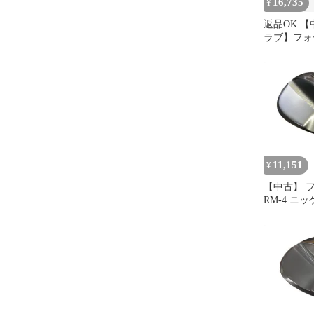
16,735
¥
返品OK 
ラブ】フォ
FR-5 ウェ
ンドブラッ
2025 NSプ
ラック AW
11,151
¥
【中古】 
RM-4 ニ
ッキ 48° 
TS-101w
他) メンズ
右用 Cラ
ブ