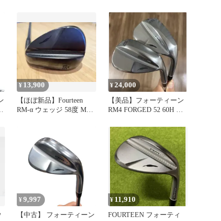
ォーティーン RM-α フォ
101w
ージド ウェッジ NSプロ
TS-101w SW
13,900
24,000
¥
¥
ン
【ほぼ新品】Fourteen
【美品】フォーティーン
RM-α ウェッジ 58度 Mソ
RM4 FORGED 52 60H TS-
フ
ール ガンメタ
101w
9,997
11,910
¥
¥
ウ
【中古】 フォーティーン
FOURTEEN フォーティ