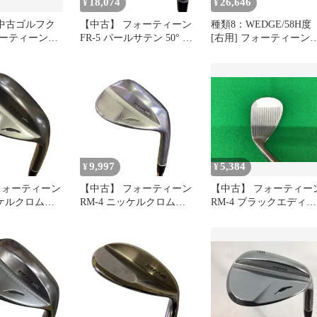
18,074
26,646
¥
¥
【中古ゴルフク
【中古】 フォーティーン
種類8：WEDGE/58H度
ーティーン
FR-5 パールサテン 50° ウ
[右用] フォーティーン
ッジ (ダイヤモ
ェッジ WG TS-101w (フ
FRZ ウエッジ パールサ
クサテン)
レックスその他) メンズ
ン仕上げ N.S.PRO TS-
ロ TS-101w ブ
男性用 右利き 右用 Cラ
101w スチールシャフト
ンク ゴルフクラブ
9,997
5,384
¥
¥
フォーティーン
【中古】 フォーティーン
【中古】 フォーティー
ッケルクロムメ
RM-4 ニッケルクロムメ
RM-4 ブラックエディシ
ウェッジ WG
ッキ 56°/H ウェッジ WG
ョン 56°/H ウェッジ W
 (フレックスその
TS-101w (フレックスその
TS-101w ブラック (フレ
 男性用 右利き
他) メンズ 男性用 右利き
ックスその他) メンズ 
ンク ゴルフクラ
右用 Cランク ゴルフクラ
性用 右利き 右用 Dラン
ブ
ク ゴルフクラブ