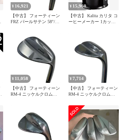
16,921
15,960
¥
¥
【中古】 フォーティーン
【中古】 Kalita カリタ コ
FRZ パールサテン 58°/T
ーヒーメーカー 1カップ
ッ
ウェッジ WG TS-101w
用 TS-101N #41121
(フレックスその他) メン
ズ 男性用 右利き 右用 C
ランク ゴルフクラブ
11,058
7,714
¥
¥
右
【中古】 フォーティーン
【中古】 フォーティーン
Z
RM-4 ニッケルクロムメ
RM-4 ニッケルクロムメ
テ
ッキ 52° ウェッジ WG
ッキ 60°/S ウェッジ WG
TS-101w (フレックスその
TS-101w (フレックスその
フ
他) メンズ 男性用 右利き
他) メンズ 男性用 右利き
右用 Cランク ゴルフクラ
右用 Dランク ゴルフクラ
ブ
ブ