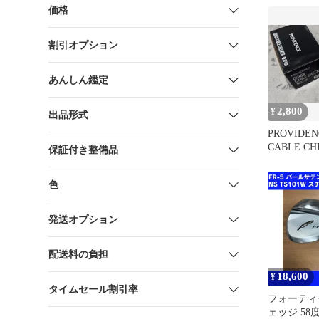
靴 【160-260
価格
otoh】
割引オプション
あんしん鑑定
2,800
¥
出品形式
PROVIDEN
CABLE CH
保証付き整備品
101
色
発送オプション
配送料の負担
18,600
¥
タイムセール割引率
フォーティー
ェッジ 58度 