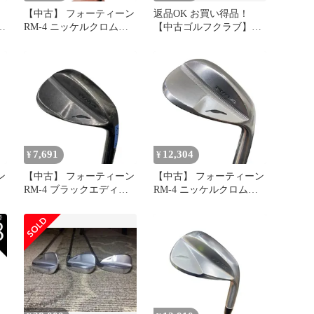
【中古】 フォーティーン
返品OK お買い得品！
ラ
RM-4 ニッケルクロムメ
【中古ゴルフクラブ】フ
ッキ 52° ウェッジ WG
ォーティーン FRZ ウェッ
ス
TS-101w (フレックスその
ジ (パールサテン) 2024
他) メンズ 男性用 右利き
NSプロ TS-101w SW
右用 Dランク ゴルフクラ
ブ
7,691
12,304
¥
¥
ン
【中古】 フォーティーン
【中古】 フォーティーン
RM-4 ブラックエディシ
RM-4 ニッケルクロムメ
G
ョン 50° ウェッジ WG
ッキ 48° ウェッジ WG
の
TS-101w ブラック (フレ
TS-101w (フレックスその
き
ックスその他) メンズ 男
他) メンズ 男性用 右利き
ラ
性用 右利き 右用 Cラン
右用 Cランク ゴルフクラ
ク ゴルフクラブ
ブ