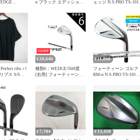
WEDGE
α ブラック エディション
ェッジ N.S.PRO TS-101
TS-101w ブリヂ
ウェッジ ニッケルクロム
58H
ストン ウェッジ 右利き
メッキ・ガンブラック仕
上げ 日本仕様
FOURTEEN アールエム
アルファ 新品 未使用
5%OFF
26,646
11,800
¥
¥
fect ribs パ
種類6：WEDGE/56H度
フォーティーン ゴルフ
ブス S/S
[右用] フォーティーン
RM-α N.S.PRO TS-101w
E ショートスリ
FRZ ウエッジ パールサテ
ニッケルクロムメッキ
 Tシャツ ト
ン仕上げ N.S.PRO TS-
パールサテン仕上げ ウ
【140-
101w スチールシャフト
ッジ シャフト
01-fuz】
FOURTEEN
7,784
13,458
¥
¥