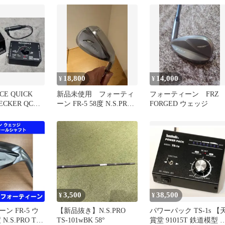
430-ts-14-
ウェッジ WG TS-101w
(フレックスその他) メン
ズ 男性用 右利き 右用 C
ランク ゴルフクラブ
18,800
14,000
¥
¥
CE QUICK
新品未使用 フォーティ
フォーティーン FRZ
ECKER QCC-
ーン FR-5 58度 N.S.PRO
FORGED ウェッジ
TS-101w
3,500
38,500
¥
¥
ン FR-5 ウ
【新品抜き】N.S.PRO
パワーパック TS-1s 【
N.S.PRO TS-
TS-101wBK 58°
賞堂 91015T 鉄道模型 