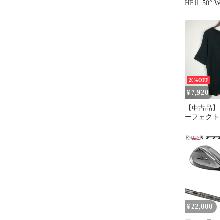
HFⅡ 50° 
N.S.PRO 
20%OFF
7,920
¥
【中古品】 Per
ーフェクトリ
KNIT TE
ーブ ニット
ップス 半袖 
251012-ts-
22,000
¥