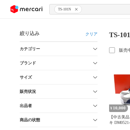
ンツにスキップ
TS-101N
絞り込み
TS-1
クリア
カテゴリー
販売
ブランド
サイズ
販売状況
出品者
10,000
¥
【中古美品】
商品の状態
キ DM0521-
TORAINE