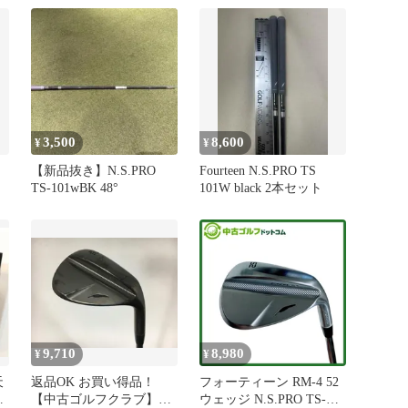
3,500
8,600
¥
¥
【新品抜き】N.S.PRO
Fourteen N.S.PRO TS
TS-101wBK 48°
101W black 2本セット
9,710
8,980
¥
¥
天
返品OK お買い得品！
フォーティーン RM-4 52
HO
【中古ゴルフクラブ】フ
ウェッジ N.S.PRO TS-