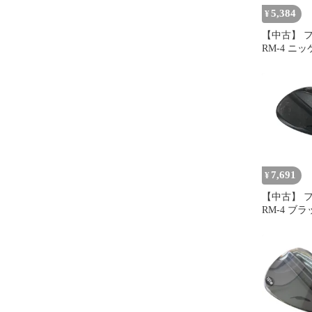
5,384
¥
【中古】 
RM-4 ニ
ッキ 56°/
TS-101w
他) メンズ
右用 Dラ
ブ
7,691
¥
【中古】 
RM-4 ブ
ョン 56°/
TS-101w
ックスその他
性用 右利き
ク ゴルフ