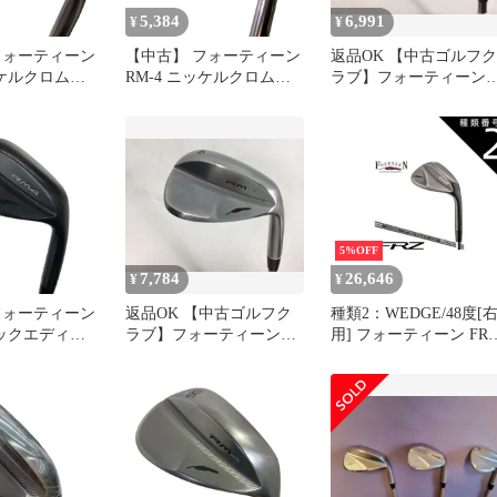
5,384
6,991
¥
¥
フォーティーン
【中古】 フォーティーン
返品OK 【中古ゴルフク
ッケルクロムメ
RM-4 ニッケルクロムメ
ラブ】フォーティーン
H ウェッジ WG
ッキ 58°/S ウェッジ WG
RM-α フォージド ウェ
 (フレックスその
TS-101w (フレックスその
ジ NSプロ TS-101w SW
 男性用 右利き
他) メンズ 男性用 右利き
ンク ゴルフクラ
右用 Dランク ゴルフクラ
ブ
5%OFF
7,784
26,646
¥
¥
フォーティーン
返品OK 【中古ゴルフク
種類2：WEDGE/48度[
ラックエディシ
ラブ】フォーティーン
用] フォーティーン FR
S ウェッジ WG
RM-4 フォージド ウェッ
ウエッジ スモーキーサ
 ブラック (フレ
ジ NSプロ TS-101w AW
ン仕上げ N.S.PRO TS-
) メンズ 男
101w BK スチールシャ
 右用 Cラン
ト
クラブ