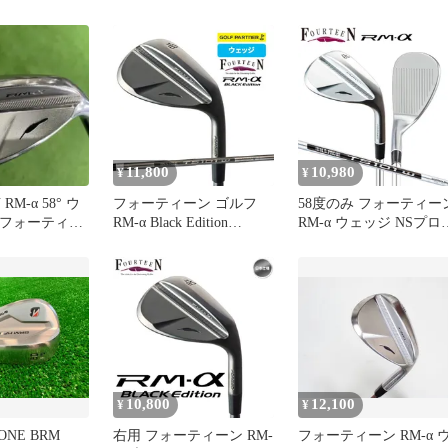
ゲージ】
11,800
10,980
¥
¥
RM-α 58° ウ
フォーティーン ゴルフ
58度のみ フォーティー
 フォーティー
RM-α Black Edition
RM-α ウェッジ NSプロ
N.S.PRO TS-101w BK ニ
TS101W スチールシャ
ッケルクロムメッキ・ガ
ト
ンブラック仕上げ ウェッ
ジ シャフト FOURTEEN
10,800
12,100
¥
¥
ONE BRM
右用 フォーティーン RM-
フォーティーン RM-α 