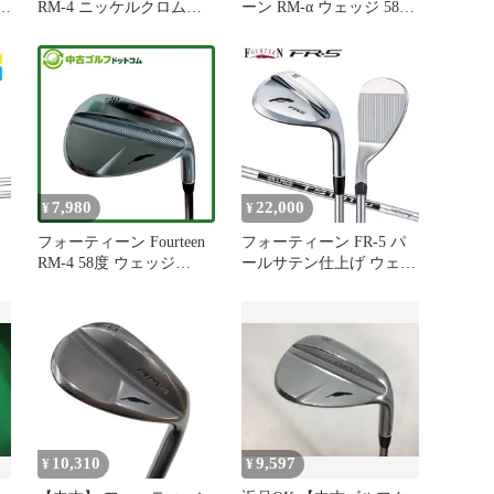
w
RM-4 ニッケルクロムメ
ーン RM-α ウェッジ 58°
ッキ 48° ウェッジ WG
N.S. PRO TS-101w 男性右
TS-101w (フレックスその
利き用
他) メンズ 男性用 右利き
右用 Cランク ゴルフクラ
ブ
7,980
22,000
¥
¥
フォーティーン Fourteen
フォーティーン FR-5 パ
RM-4 58度 ウェッジ
ールサテン仕上げ ウェッ
・
【WEDGE】 NSプロ TS-
ジ N.S.PRO TS-101w スチ
ェ
101w
ールシャフト
10,310
9,597
¥
¥