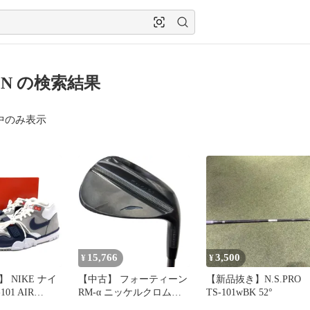
01N の検索結果
中のみ表示
15,766
3,500
¥
¥
 NIKE ナイ
【中古】 フォーティーン
【新品抜き】N.S.PRO
101 AIR
RM-α ニッケルクロムメ
TS-101wBK 52°
R 1 スニーカー
ッキ(パールサテン) 46°