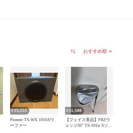
並び替え
15,555
11,500
¥
¥
Pioneer TS-WX 1010Aウ
【フェイス美品】FRZウ
ーファー
ェッジ56° TS-101w Sソー
ル