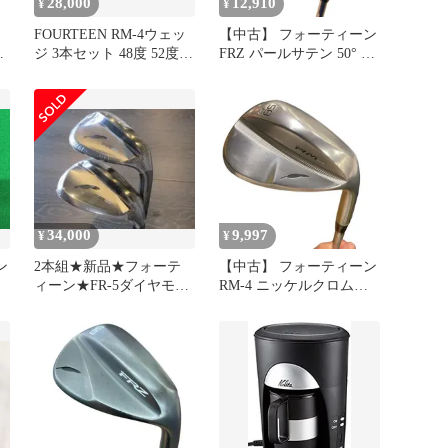
28,000
12,910
¥
¥
FOURTEEN RM-4ウェッ
【中古】 フォーティーン
ジ 3本セット 48度 52度
FRZ パールサテン 50° ウ
テ
56度
ェッジ WG TS-101w (フ
レックスその他) メンズ
男性用 右利き 右用 Cラ
ンク ゴルフクラブ
34,000
9,997
¥
¥
ン
2本組★新品★フォーテ
【中古】 フォーティーン
ィーン★FR-5ダイヤモン
RM-4 ニッケルクロムメ
G
ドブラックサテン★50・
ッキ 58°/H ウェッジ WG
56★
TS-101w (フレックスその
男
他) メンズ 男性用 右利き
右用 Cランク ゴルフクラ
ブ