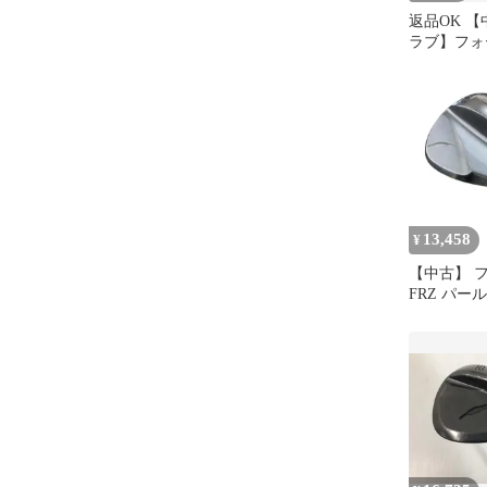
返品OK 
ラブ】フォ
RM-4 フ
ジ (ブラ
ン) NSプロ 
13,458
¥
【中古】 
FRZ パール
ウェッジ WG
(フレックス
ズ 男性用 
ランク ゴ