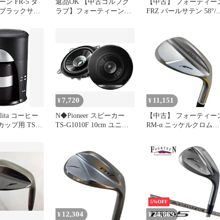
ン FR-5 ダ
返品OK 【中古ゴルフク
【中古】 フォーティー
ブラックサテ
ラブ】フォーティーン
FRZ パールサテン 58°/
ウェッジ
RM-4 フォージド ウェッ
ウェッジ WG TS-101w
S101W-BK ス
ジ NSプロ TS-101w SW
(フレックスその他) メ
フト
ズ 男性用 右利き 右用 
ランク ゴルフクラブ
7,720
11,151
¥
¥
ita コーヒー
N◆Pioneer スピーカー
【中古】 フォーティー
カップ用 TS-
TS-G1010F 10cm ユニッ
RM-α ニッケルクロムメ
 qqffhab
トスピーカー デュアルコ
ッキ(パールサテン) 52°
ーン カロッツェリア
ウェッジ WG TS-101w
40dc884c
(フレックスその他) メ
ズ 男性用 右利き 右用 
ランク ゴルフクラブ
5%OFF
12,304
24,869
¥
¥