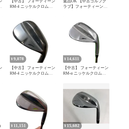
ン
【中古】 フォーティーン
返品OK 【中古ゴルフク
T
RM-4 ニッケルクロムメ
ラブ】フォーティーン
ッキ 60°/H ウェッジ WG
RM-α フォージド ウェッ
ン
TS-101w (フレックスその
ジ NSプロ TS-101w SW
C
他) メンズ 男性用 右利き
右用 Cランク ゴルフクラ
ブ
9,078
14,611
¥
¥
ン
【中古】 フォーティーン
【中古】 フォーティーン
RM-4 ニッケルクロムメ
RM-α ニッケルクロムメ
ッキ 48° ウェッジ WG
ッキ(パールサテン) 56°
TS-101w (フレックスその
ウェッジ WG TS-101w
ン
他) メンズ 男性用 右利き
(フレックスその他) メン
D
右用 Cランク ゴルフクラ
ズ 男性用 右利き 右用 C
ブ
ランク ゴルフクラブ
11,151
15,602
¥
¥