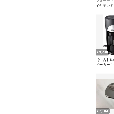
フォーティー
イヤモンド
ン仕上げ 
N.S.PRO T
チールシャ
9,230
¥
【中古】Kal
メーカー 1
101N #41121
7,104
¥