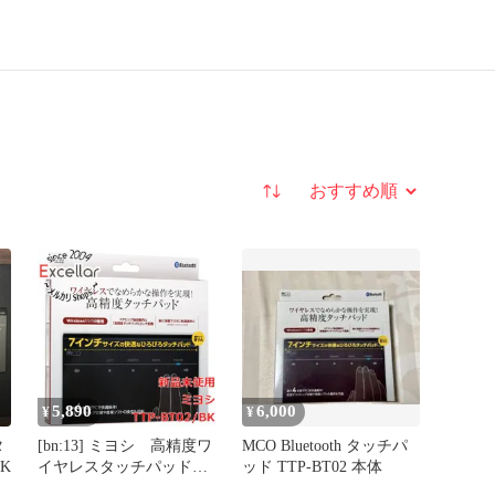
並び替え
5,890
6,000
¥
¥
タ
[bn:13] ミヨシ 高精度ワ
MCO Bluetooth タッチパ
BK
イヤレスタッチパッド
ッド TTP-BT02 本体
TTP-BT02/BK