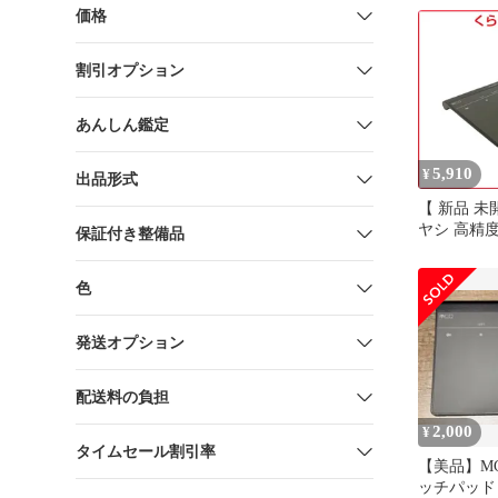
価格
割引オプション
あんしん鑑定
5,910
¥
出品形式
【 新品 未開封
ヤシ 高精
保証付き整備品
ッチパッド
Bluetoot
色
TTP-BT02
料無料
発送オプション
配送料の負担
2,000
¥
タイムセール割引率
【美品】MCO 
ッチパッド T