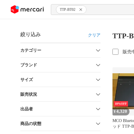
ンツにスキップ
TTP-BT02
絞り込み
TTP-
クリア
カテゴリー
販売
ブランド
サイズ
販売状況
10%OFF
出品者
4,320
¥
MCO Blue
商品の状態
ッド TTP-