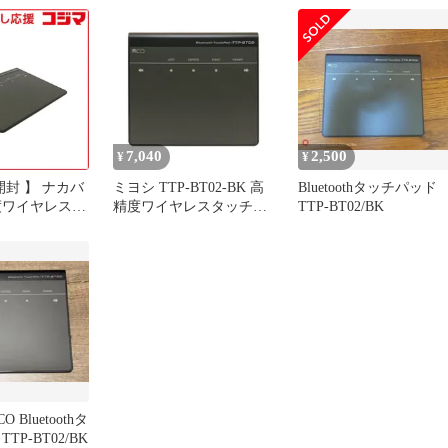
7,040
2,500
¥
¥
 】 ナカバ
ミヨシ TTP-BT02-BK 高
Bluetoothタッチパッド
度ワイヤレスタ
精度ワイヤレスタッチパ
TTP-BT02/BK
 7インチ
ッド 7インチサイズ
h接続 ブラック
TTPBT02BK
/BK 未使用 送
Bluetoothタ
TP-BT02/BK