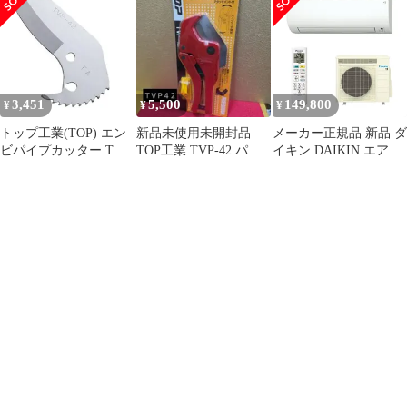
W 14畳 200V
3,451
5,500
149,800
¥
¥
¥
トップ工業(TOP) エン
新品未使用未開封品
メーカー正規品 新品 ダ
ビパイプカッター TVP-
TOP工業 TVP-42 パイ
イキン DAIKIN エアコ
42専用替刃 TVP-42K
プカッター
ン ホワイト S563ATVP-
W 18畳 200V