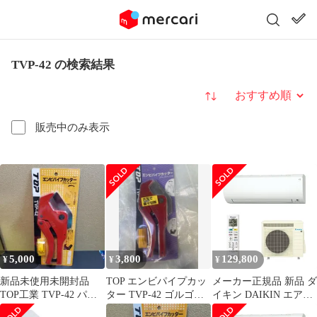
TVP-42 の検索結果
並び替え
販売中のみ表示
5,000
3,800
129,800
¥
¥
¥
新品未使用未開封品
TOP エンビパイプカッ
メーカー正規品 新品 ダ
TOP工業 TVP-42 パイ
ター TVP-42 ゴルゴ様
イキン DAIKIN エアコ
プカッター
専用
ン ホワイト S403ATVP-