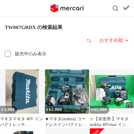
TW007GRDX の検索結果
並び替え
販売中のみ表示
3,000
62,000
62,000
¥
¥
¥
マキタマキタ 40V イン
★マキタ(makita) コー
☆【未使用 】マキタ
パクトレンチ
ドレスインパクトレン
makita 40Vmax インパ
TW007GRDX ケースの
チ TW007GRDX【川崎
クトレンチ