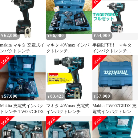
み
店】
TW007GRDX
36V2.5Ah×2個・充電器
付き ※長期保管品の為
バッテリ1回ずつ充電
62,000
66,000
54,000
¥
¥
¥
makita マキタ 充電式イ
マキタ 40Vmax インパ
半額以下!!! マキタ
ンパクトレンチ
クトレンチ
インパクトレンチ
TW007GRDX マキタブ
TW007GRDX 充電器･
TW007GRDX
ルー バッテリ
2.5Ahバッテリー2個･ケ
BL4025×2 充電器
ース付 充電式 電動工具
DC40RA 【新品】
makita 中古品
22608K70
57,000
83,423
57,000
¥
¥
¥
Makita 充電式インパク
マキタ 40Vmax 充電式
Makita TW007GRDX 充
トレンチ TW007GRDX
インパクトレンチ
電式インパクトレンチ
2.5Ah 650Nm バッテリ
40Vmax
BL4025x2本・充電器
DC40RA・ケース付
TW007GRDX