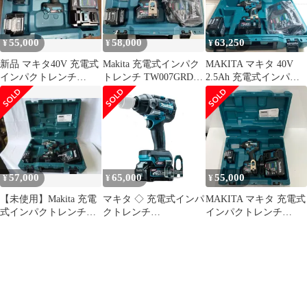
55,000
58,000
63,250
¥
¥
¥
新品 マキタ40V 充電式
Makita 充電式インパク
MAKITA マキタ 40V
インパクトレンチ
トレンチ TW007GRDX
2.5Ah 充電式インパク
TW007GRDX
本体
トレンチ TW007GRDX
ブルー
57,000
65,000
55,000
¥
¥
¥
【未使用】Makita 充電
マキタ ◇ 充電式インパ
MAKITA マキタ 充電式
式インパクトレンチ
クトレンチ
インパクトレンチ
TW007GRDX
TW007GRDX
TW007GRDX ブルー
40Vmax2.5Ah バッテリ
2本・充電器・ケース付
電動工具 ケースに傷み
未開封品 260529