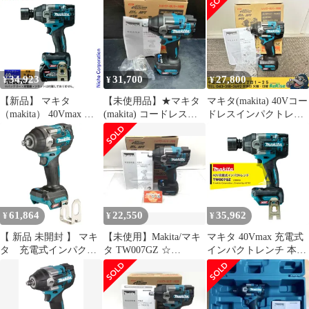
12.7mm
40Vmax
34,923
31,700
27,800
¥
¥
¥
【新品】 マキタ
【未使用品】★マキタ
マキタ(makita) 40Vコー
（makita） 40Vmax 充
(makita) コードレスイ
ドレスインパクトレン
電式インパクトレンチ
ンパクトレンチ
チ TW007GZ 【未使
本体のみ TW007GZ 工
TW007GZ【川越店】
用】【市川行徳店】
具 電動 インパクトレン
チ バッテリ・充電器別
売 ライト付 LED
61,864
22,550
35,962
¥
¥
¥
【 新品 未開封 】 マキ
【未使用】Makita/マキ
マキタ 40Vmax 充電式
タ 充電式インパクト
タ TW007GZ ☆
インパクトレンチ 本体
レンチ TW007GZ 未
40Vmax充電式インパク
のみ 650Nm バッテリ・
使用 送料無料
トレンチ [IT_ZSKDK]
充電器・ケース別売
[半田][M04]
TW007GZ