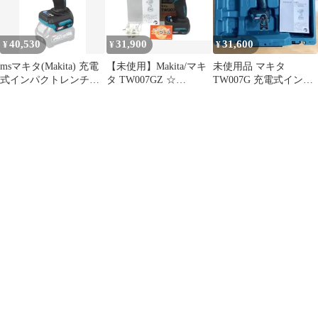
40,530
31,900
31,600
¥
¥
¥
msマキタ(Makita) 充電
【未使用】Makita/マキ
未使用品 マキタ
式インパクトレンチ
タ TW007GZ ☆
TW007G 充電式インパ
40Vmax バッテリ・充
40Vmax充電式インパク
クトレンチ 40Vmax
電器・ケース別売
トレンチ [IT_26QH4]
TW007GZ
[半田][M04]