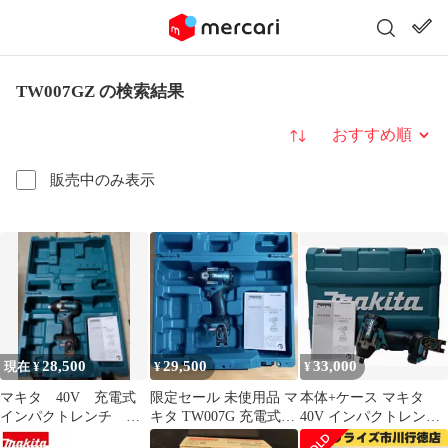
TW007GZ の検索結果
並び替え
販売中のみ表示
28,500
29,500
33,000
現在 ¥
¥
¥
マキタ 40V 充電式
限定セール 未使用品 マ
本体+ケース マキタ
インパクトレンチ 本
キタ TW007G 充電式イ
40V インパクトレンチ
体のみ TW007GZ
ンパクトレンチ
TW007GZ