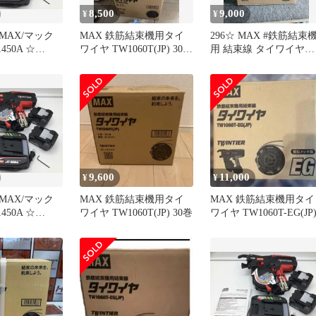
8,500
9,000
¥
¥
MAX/マック
MAX 鉄筋結束機用タイ
296☆ MAX #鉄筋結束
1450A ☆
ワイヤ TW1060T(JP) 30巻
用 結束線 タイワイヤ
電式鉄筋結束機
入
TW1060T(JP)
[IT_62KE0]
]
9,600
11,000
¥
¥
MAX/マック
MAX 鉄筋結束機用タイ
MAX 鉄筋結束機用タイ
1450A ☆
ワイヤ TW1060T(JP) 30巻
ワイヤ TW1060T-EG(JP
電式鉄筋結束機
[IT_9BP5K]
]