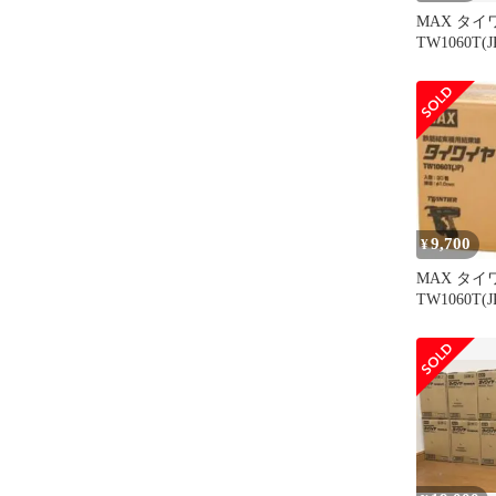
MAX タイ
TW1060T(
TWINTIER
9,700
¥
MAX タイ
TW1060T(J