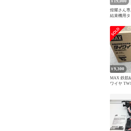
19,000
¥
煌耀さん専用
結束機用タ
TW1060T(
9,300
¥
MAX 鉄
ワイヤ TW10