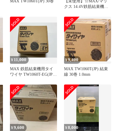
MAX TW1060T(JP) 30巻
【未使用】☆MAX/マッ
クス 14.4V鉄筋結束機ツ
インタイヤ RB-610T-
B2C/1450A
[ITE65KW69AH0] [エコ
ツール知立店][M02]
11,000
9,400
¥
¥
MAX 鉄筋結束機用タイ
MAX TW1060T(JP) 結束
ワイヤ TW1060T-EG(JP)
線 30巻 1.0mm
亜鉛メッキ線
9,600
8,000
¥
¥