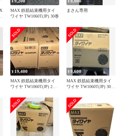
9,200
8,000
¥
¥
X
MAX 鉄筋結束機用タイ
まさん専用
)
ワイヤ TW1060T(JP) 30巻
19,400
9,600
¥
¥
MAX 鉄筋結束機用タイ
MAX 鉄筋結束機用タイ
)
ワイヤ TW1060T(JP) 2箱
ワイヤ TW1060T(JP) 30巻
セット
入