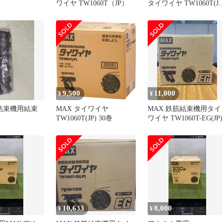
ワイヤ TW1060T（JP）
タイワイヤ TW1060T(JP
4箱
9,500
11,000
¥
¥
筋結束機用結束
MAX タイワイヤ
MAX 鉄筋結束機用タイ
TW1060T(JP) 30巻
ワイヤ TW1060T-EG(JP
10,633
8,000
¥
¥