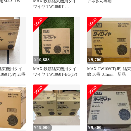
MAX TW
MAX 鉄筋結束機用タイ
アネさん専用
ワイヤ TW1060T-
EG(JP) EG 29個
10,888
9,700
¥
¥
筋結束機用タイ
MAX 鉄筋結束機用タイ
MAX TW1060T(JP) 結束
60T(JP) 28巻
ワイヤ TW1060T-EG(JP)
線 30巻 0.1mm 新品
19,000
9,800
¥
¥