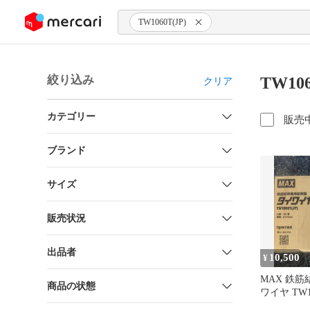
ンツにスキップ
TW1060T(JP)
絞り込み
TW10
クリア
カテゴリー
販売
ブランド
サイズ
販売状況
出品者
10,500
¥
MAX 鉄
商品の状態
ワイヤ TW10