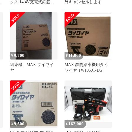
)
クス 14.4V充電式鉄筋結
外キャンセルします
束機 ツインタイア RB-
442T-B2C/1450A
[ITOO0453OICG] [エコツ
ール知立店][M02]
9,700
11,000
¥
¥
結束機 MAX タイワイ
MAX 鉄筋結束機用タイ
)
ヤ
ワイヤ TW1060T-EG
9,500
162,000
¥
¥