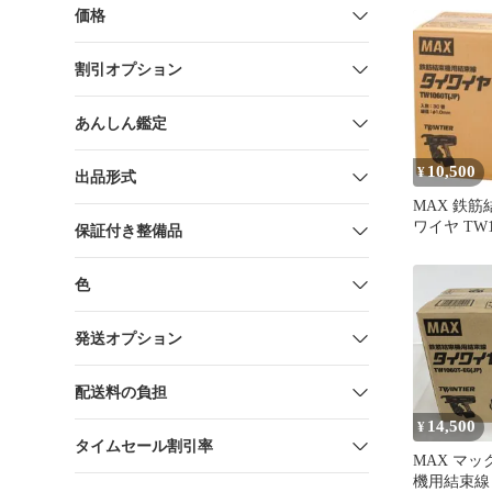
価格
割引オプション
あんしん鑑定
10,500
¥
出品形式
MAX 鉄
ワイヤ TW10
保証付き整備品
入
色
発送オプション
配送料の負担
14,500
¥
タイムセール割引率
MAX マッ
機用結束線