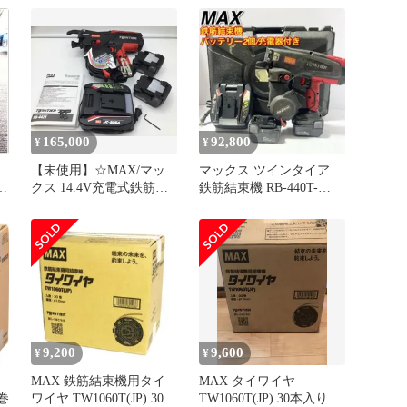
165,000
92,800
¥
¥
イ
【未使用】☆MAX/マッ
マックス ツインタイア
クス 14.4V充電式鉄筋結
鉄筋結束機 RB-440T-
束機 ツインタイア RB-
B2CA 充電器付き
442T-B2C/1450A
[IT1CYTVK627S] [エコツ
ール知立店][M02]
9,200
9,600
¥
¥
MAX 鉄筋結束機用タイ
MAX タイワイヤ
0巻
ワイヤ TW1060T(JP) 30巻
TW1060T(JP) 30本入り