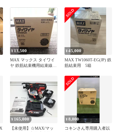
入
13,500
45,000
¥
¥
MAX マックス タイワイ
MAX TW1060T-EG(JP) 鉄
ヤ 鉄筋結束機用結束線
筋結束用 5箱
TW1060T(JP) 30巻
TW90600 未開封 未使用
品 工具
165,000
8,000
¥
¥
X
【未使用】☆MAX/マッ
コキンさん専用購入者以