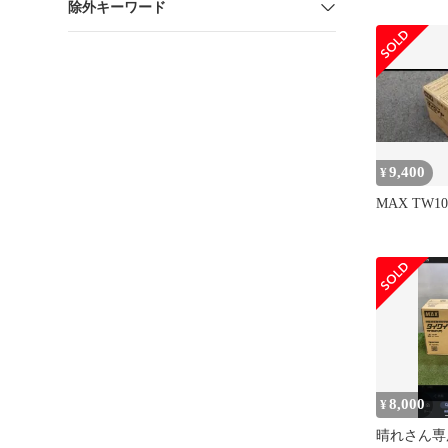
除外キーワード
TW1060T-
束線 ツイ
ズ消耗品 
★DT1484-
9,400
¥
MAX TW106
8,000
¥
晴れさん専