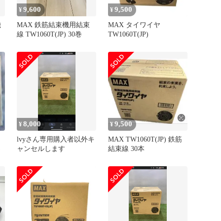
9,600
9,500
¥
¥
機
MAX 鉄筋結束機用結束
MAX タイワイヤ
線 TW1060T(JP) 30巻
TW1060T(JP)
8,000
9,500
¥
¥
lvyさん専用購入者以外キ
MAX TW1060T(JP) 鉄筋
)
ャンセルします
結束線 30本