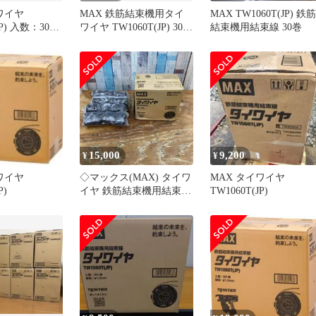
ワイヤ
MAX 鉄筋結束機用タイ
MAX TW1060T(JP) 鉄筋
JP) 入数：30巻
ワイヤ TW1060T(JP) 30巻
結束機用結束線 30巻
入2箱セット
15,000
9,200
¥
¥
ワイヤ
◇マックス(MAX) タイワ
MAX タイワイヤ
P)
イヤ 鉄筋結束機用結束線
TW1060T(JP)
TW1060T(JP) 30巻 ツイン
タイア【柏店】