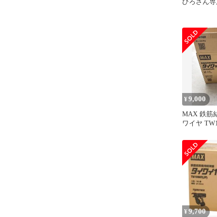
ひろさん専用
9,000
¥
MAX 鉄
ワイヤ TW10
9,700
¥