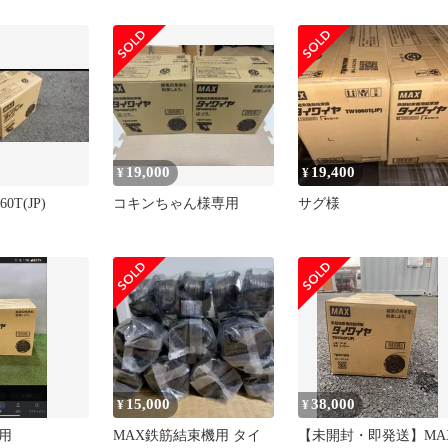
EG(JP) 鉄筋結
ンタイアシリー
未使用
19,000
19,400
¥
¥
0T(JP)
コキンちゃん様専用
サグ様
15,000
38,000
¥
¥
用
MAX鉄筋結束機用 タイ
【未開封・即発送】MA