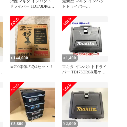
イ
(2個)マキタ インパクト
最新型 マキタ インパク
ドライバー TD173DRGX
トドライバー
個
用ケース 2個セット
TD173DRGX用ケース
144,000
1,400
¥
¥
tw700本体のみ4セット！
マキタ インパクトドライ
X
バー TD173DRGX用ケー
ス（TD173DZなどに）
5,800
2,000
¥
¥