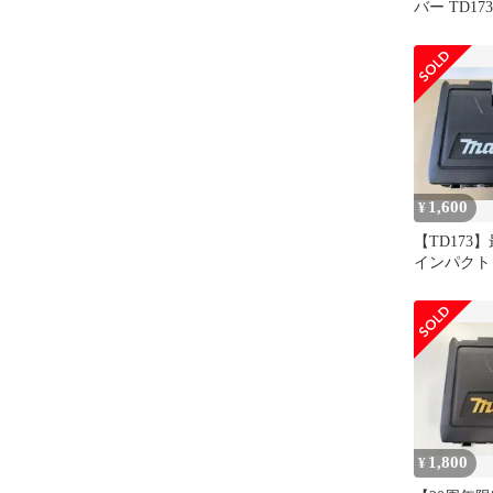
バー TD17
ス（TD17
1,600
¥
【TD173
インパクト
TD173D
1,800
¥