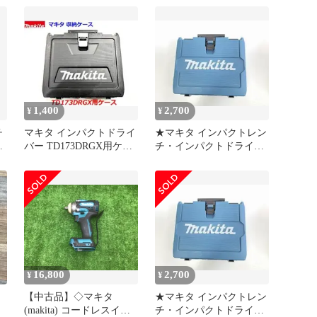
TW302DZ 工具 電動 イン
チ 18V 最大締付けトルク
パクトレンチ バッテリ・
275N・m sq9.5 本体のみ
充電器別売 LED ライト
(バッテリ・充電器・ケー
付き APT
ス別売) (TW302DZ 7202)
1,400
2,700
¥
¥
チ
マキタ インパクトドライ
★マキタ インパクトレン
体
バー TD173DRGX用ケー
チ・インパクトドライバ
ス（TD173DZなどに）
ードリル用 青ケース
TW300D
16,800
2,700
¥
¥
【中古品】◇マキタ
★マキタ インパクトレン
(makita) コードレスイン
チ・インパクトドライバ