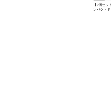
【4個セッ
ンパクトド
TD173DR