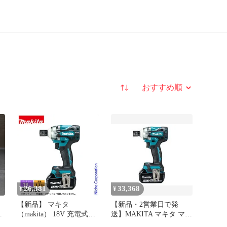
並び替え
26,381
33,368
¥
¥
【新品】 マキタ
【新品・2営業日で発
（makita） 18V 充電式イ
送】MAKITA マキタ マキ
ンパクトレンチ 本体のみ
タ 充電式インパクトレン