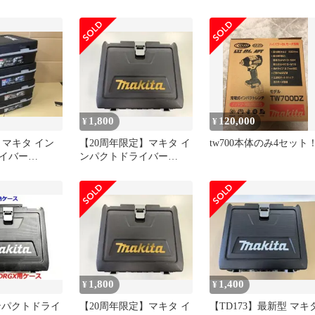
DZ 18V 本体の
TD173DRGX用ケース 2個
トレンチ 本体のみ
6-2
セット
1,800
120,000
¥
¥
 マキタ イン
【20周年限定】マキタ イ
tw700本体のみ4セット
イバー
ンパクトドライバー
GX用ケース 4個
TD173用(ゴールド文字)
ケース
1,800
1,400
¥
¥
ンパクトドライ
【20周年限定】マキタ イ
【TD173】最新型 マキ