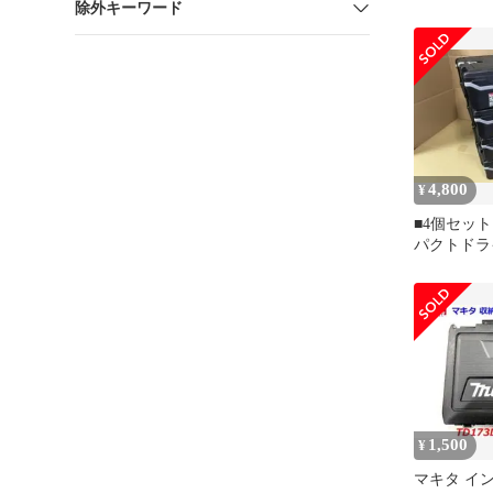
除外キーワード
チ TW302
み M8061
4,800
¥
■4個セット
パクトドラ
TD173DR
1,500
¥
マキタ イ