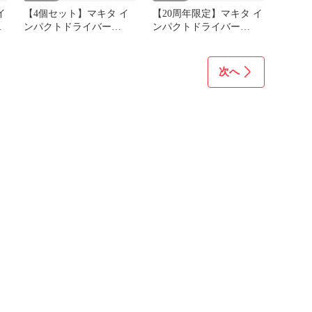
イ
【4個セット】マキタ イ
【20周年限定】マキタ イ
ー
ンパクトドライバー
ンパクトドライバー
TD173DRGX用ケース 4個
TD173用(ゴールド文字)
ケース
次へ