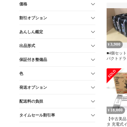
価格
割引オプション
あんしん鑑定
3,900
¥
出品形式
■4個セット
パクトドラ
保証付き整備品
TD173DR
色
発送オプション
配送料の負担
18,000
¥
タイムセール割引率
【中古美品】
タ 充電式