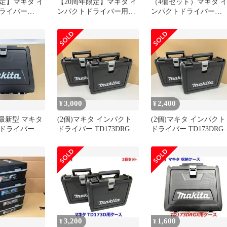
限定】マキタ イ
【20周年限定】マキタ イ
（4個セット）マキタ 
ライバー
ンパクトドライバー用
ンパクトドライバー
ース (限定品)
TD173 収納ケース
TD173DRGX用ケース 4
3,000
2,400
¥
¥
】最新型 マキタ
(2個)マキタ インパクト
(2個)マキタ インパクト
ドライバー
ドライバー TD173DRGX
ドライバー TD173DRG
RGX用ケース
用ケース 2個セット
用ケース 2個セット
3,200
1,600
¥
¥