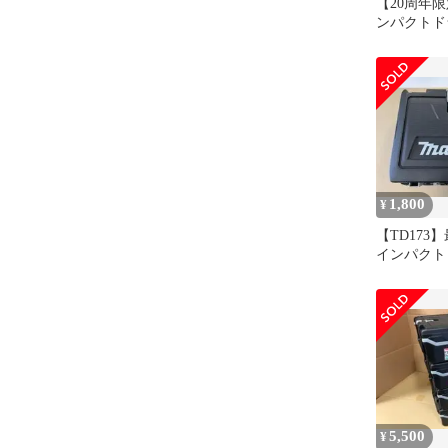
【20周年
ンパクトド
TD173用ケ
1,800
¥
【TD173
インパクト
TD173D
5,500
¥