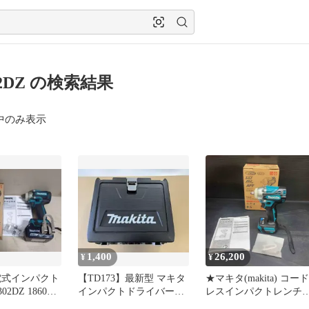
02DZ の検索結果
中のみ表示
1,400
26,200
¥
¥
電式インパクト
【TD173】最新型 マキタ
★マキタ(makita) コード
2DZ 1860B
インパクトドライバー
レスインパクトレンチ
き 18V
TD173DRGX用ケース
TW302DZ【川越店】