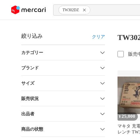
ンツにスキップ
TW302DZ
絞り込み
TW3
クリア
カテゴリー
販売
ブランド
サイズ
販売状況
出品者
25,000
¥
マキタ 充
商品の状態
レンチ TW30
バッテリー付