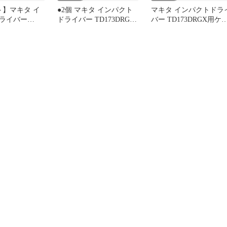
ト】マキタ イ
●2個 マキタ インパクト
マキタ インパクトドラ
ライバー
ドライバー TD173DRGX
バー TD173DRGX用ケ
GX用ケース 4個
用ケース 2個セット
ス（TD173DZなどに）