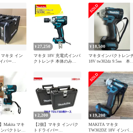
27,250
18,500
¥
¥
 マキタ イン
マキタ 18V 充電式インパ
マキタインパクトレン
イバー
クトレンチ 本体のみ
18V tw302dz 9.5㎜ 本
GX用ケース 4個
275Nm バッテリ・充電
のみ 新品未使用
器・ソケット別売
TW302DZ
2,200
19,200
¥
¥
Makita マキ
【2個】マキタ インパク
MAKITA マキタ
インパクトレン
トドライバー
TW302DZ 18V インパク