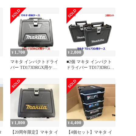
パクトレンチ
ードリル用 青ケース
TW302DZ ▲アクトツー
TW300D
ル富山店◇B
1,700
2,800
¥
¥
！
マキタ インパクトドライ
■2個 マキタ インパクト
バー TD173DRGX用ケー
ドライバー TD173DRGX
ス（TD173DZなどに）
用ケース 2個セット
1,800
4,400
¥
¥
タ
【20周年限定】マキタ イ
【4個セット】マキタ イ