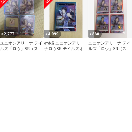
★） 赤
2,777
4,099
880
¥
¥
¥
ユニオンアリーナ テイ
e*d様 ユニオンアリー
ユニオンアリーナ テイ
ルズ「ロウ」SR（スー
ナロウSR テイルズオブ
ルズ「ロウ」SR（スー
パーレア）3枚セット
アライズ
パーレア）４枚セッ
青
UA06BT/TOA-
ト 赤