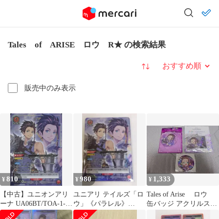
Tales of ARISE ロウ R★ の検索結果
並び替え
販売中のみ表示
810
980
1,333
¥
¥
¥
【中古】ユニオンアリ
ユニアリ テイルズ「ロ
Tales of Arise ロウ
ーナ UA06BT/TOA-1-
ウ」《パラレル》
缶バッジ アクリルスタ
092[SR★]：(キラ)ロウ
SR★（スーパーレア
ンド キーホルダー