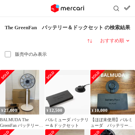
The GreenFan バッテリー＆ドックセット の検索結果
並び替え
販売中のみ表示
27,000
12,500
10,000
¥
¥
¥
BALMUDA The
バルミューダ バッテリ
【ほぼ未使用】バルミ
GreenFan バッテリーセ
ー＆ドックセット
ューダ バッテリー&
ット
ドックセット