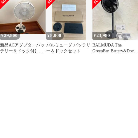
29,800
8,000
23,980
¥
¥
¥
新品ACアダプタ・バッ
バルミューダ バッテリ
BALMUDA The
テリー＆ドック付】バ
ー＆ドックセット
GreenFan Battery&Dock
ルミューダ EGF-1800-
セット
WG