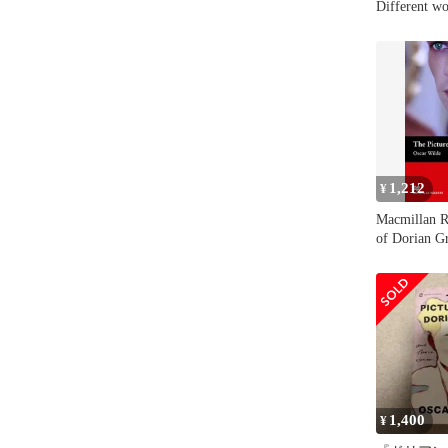
Different w
1,212
¥
Macmillan R
of Dorian G
Elementary 
(Macmillan 
1,400
¥