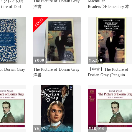
・グレイの肖
The Picture of Dorian Gray
Macmillan
ure of Dorian
洋書
Readers◇Elementary 本4
冊+CD2枚付き
880
5,370
¥
¥
 of Dorian Gray
The Picture of Dorian Gray
【中古】The Picture of
洋書
Dorian Gray (Penguin
Classics)
6,570
10,010
¥
¥