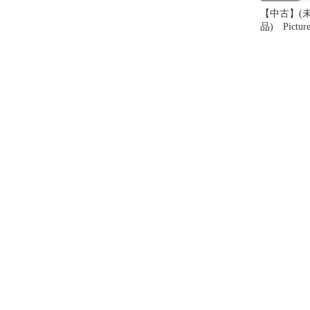
【中古】(
品) Picture
Gray lok26k