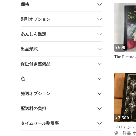
価格
割引オプション
あんしん鑑定
600
¥
出品形式
The Picture
保証付き整備品
色
発送オプション
配送料の負担
3,500
¥
タイムセール割引率
ドリアン・
像 洋書 