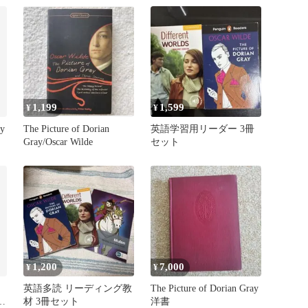
Wilde / Penguin Books
1,199
1,599
¥
¥
ay
The Picture of Dorian
英語学習用リーダー 3冊
Gray/Oscar Wilde
セット
1,200
7,000
¥
¥
像
英語多読 リーディング教
The Picture of Dorian Gray
ay
材 3冊セット
洋書