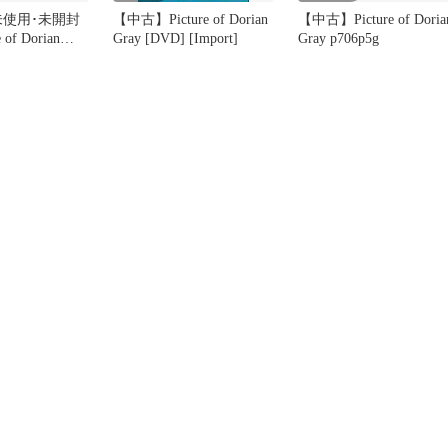
未使用･未開封
【中古】Picture of Dorian
【中古】Picture of Doria
 of Dorian
Gray [DVD] [Import]
Gray p706p5g
6