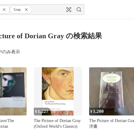
Gray
icture of Dorian Gray の検索結果
中のみ表示
1,227
1,200
¥
¥
lave/The
The Picture of Dorian Gray
The Picture of Dorian Gr
orian
(Oxford World's Classics)
洋書