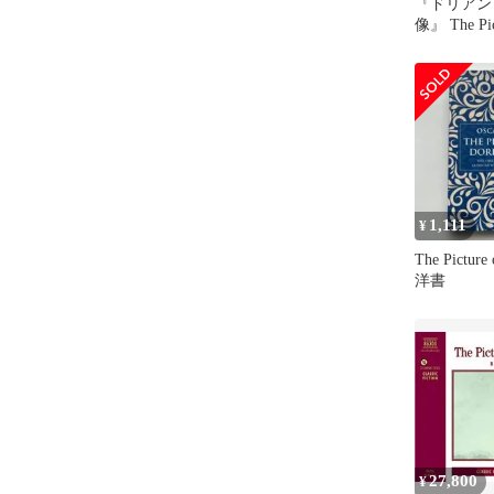
『ドリアン
像』 The Pict
Gray
1,111
¥
The Picture
洋書
27,800
¥