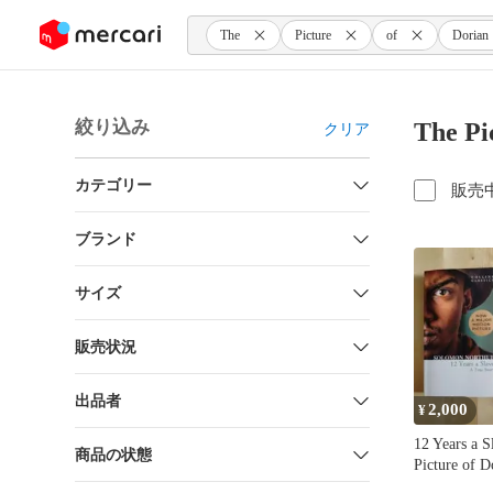
ンツにスキップ
The
Picture
of
Dorian
絞り込み
The P
クリア
カテゴリー
販売
ブランド
サイズ
販売状況
出品者
2,000
¥
12 Years a S
商品の状態
Picture of D