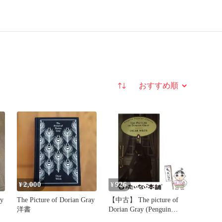
並び替え
2,000
926
¥
¥
ay
The Picture of Dorian Gray
【中古】 The picture of
洋書
Dorian Gray (Penguin
popular classics) / Oscar