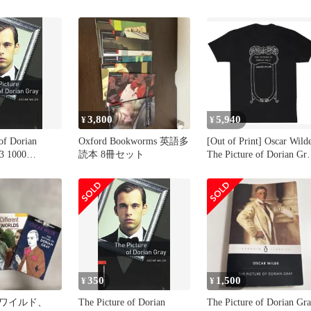
[文庫] エスト出版
3,800
5,940
¥
¥
of Dorian
Oxford Bookworms 英語多
[Out of Print] Oscar Wilde
 3 1000
読本 8冊セット
The Picture of Dorian Gr
(Oxford
Tee [Gilded] (Black)
Library) [ペー
Wilde，
e，Jill
350
1,500
¥
¥
ワイルド、
The Picture of Dorian
The Picture of Dorian Gr