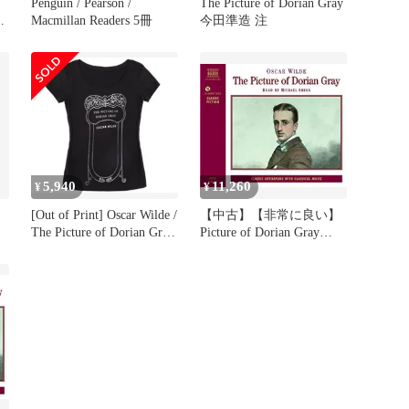
Penguin / Pearson /
The Picture of Dorian Gray
Macmillan Readers 5冊
今田準造 注
5,940
11,260
¥
¥
[Out of Print] Oscar Wilde /
【中古】【非常に良い】
The Picture of Dorian Gray
Picture of Dorian Gray
Scoop Neck Tee [Gilded]
p706p5g
(Black) (Womens)