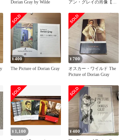
Dorian Gray by Wilde
アン・グレイの肖像【英
文】
400
700
¥
¥
ay
The Picture of Dorian Gray
オスカー・ワイルド The
Picture of Dorian Gray
1,100
400
¥
¥