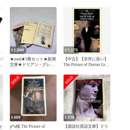
1,000
7,170
¥
¥
 /
★used★3冊セット★新潮
【中古】【非常に良い】
ay
文庫★ドリアン・グレイ
The Picture of Dorian Gray
ジョーグシャーロック・
(Penguin Classics)
ホームズ
400
330
¥
¥
ay
p*u様 The Picture of
【講談社英語文庫】ドリ