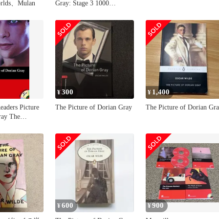
orlds、Mulan
Gray: Stage 3 1000
Headwords (Oxford B
300
1,400
¥
¥
eaders Picture
The Picture of Dorian Gray
The Picture of Dorian Gr
ray The
Pack
Readers S.)
600
900
¥
¥