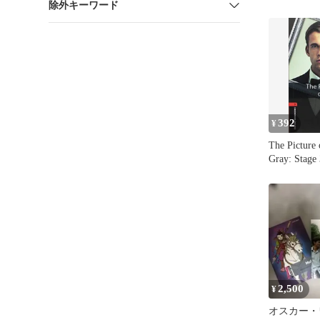
除外キーワード
ド著
392
¥
The Picture 
Gray: Stage
Headwords 
Bookworms 
パーバック] 
Oscar; Nevil
2,500
¥
オスカー・