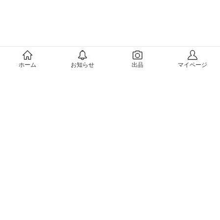
メルカリについて
ホーム
お知らせ
出品
マイページ
会社概要（運営会社）
採用情報
プレスリリース
公式ブログ
プレスキット
メルカリUS
メルカリShops
m department（エムデパ）
ヘルプ
ヘルプセンター（ガイド・お問い合わせ）
メルカリShopsでショップを開設する
メルカリShops ショップ管理画面にログイン
メルカリShops出店者向けガイド
お問い合わせ一覧