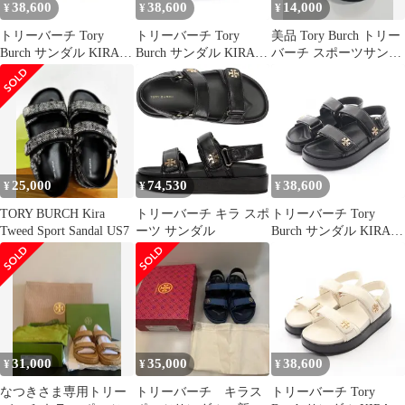
38,600
38,600
14,000
¥
¥
¥
トリーバーチ Tory
トリーバーチ Tory
美品 Tory Burch トリー
Burch サンダル KIRA
Burch サンダル KIRA
バーチ スポーツサンダ
SPORT SANDAL キラ
SPORT SANDAL キラ
ル ブラック US8M（約
スポーツ 1443280017/
スポーツ 1589544016/
25cm）
レザー サンダル レディ
デニム レザー サンダル
ース 新品
レディース 新品
25,000
74,530
38,600
¥
¥
¥
TORY BURCH Kira
トリーバーチ キラ スポ
トリーバーチ Tory
Tweed Sport Sandal US7
ーツ サンダル
Burch サンダル KIRA
SPORT SANDAL キラ
スポーツ 1443280017/
レザー サンダル レディ
ース 新品
31,000
35,000
38,600
¥
¥
¥
なつきさま専用トリー
トリーバーチ キラス
トリーバーチ Tory