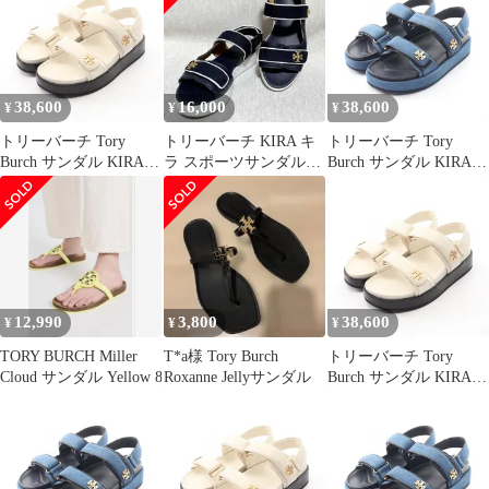
レザー サンダル レディ
ース 新品
38,600
16,000
38,600
¥
¥
¥
トリーバーチ Tory
トリーバーチ KIRA キ
トリーバーチ Tory
Burch サンダル KIRA
ラ スポーツサンダル
Burch サンダル KIRA
SPORT SANDAL キラ
7.5M ネイビー ホワイ
SPORT SANDAL キラ
スポーツ サンダル
ト
スポーツ サンダル
1443281045/ レザー サ
1589544017 デニム サン
ンダル レディース 新品
ダル レディース 新品
12,990
3,800
38,600
¥
¥
¥
TORY BURCH Miller
T*a様 Tory Burch
トリーバーチ Tory
Cloud サンダル Yellow 8
Roxanne Jellyサンダル
Burch サンダル KIRA
SPORT SANDAL キラ
スポーツ 1443281047/
レザー サンダル レディ
ース 新品