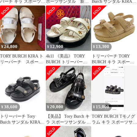
バーチ キラ スポーツサ
ポーツサンダル 新品
Burch サンダル KIRA
ンダル ラフィア
未使用 デニム スポ
SPORT SANDAL キラ
サン 24.5
スポーツ 1443281047/
レザー サンダル レディ
ース 新品
24,800
12,900
13,300
¥
¥
¥
TORY BURCH KIRA ト
4k11 《美品》 TORY
トリーバーチ TORY
リーバーチ スポーツ
BURCH トリーバーチ
BURCH キラ スポーツ
サンダル ホワイト 7
Kira Sport Sandal スポー
サンダル ストラップ
ツサンダル 144328 7M
7.5M ベージュ 159919
24cm ホワイト シュー
ズ 箱付き
38,600
20,000
15,000
¥
¥
¥
トリーバーチ Tory
【美品】 Tory Burch キ
TORY BURCH Tモノグ
Burch サンダル KIRA
ラ スポーツサンダル レ
ラム キラ スポーツサン
SPORT SANDAL キラ
ザー ブラック US7
ダル
スポーツ 1443280015/