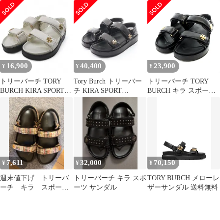
SANDAL キラ スポーツ
SPORT SANDAL キラ
SPORT SANDAL キラ
サンダル サンダル
スポーツ 1443280017 レ
スポーツ 1443280017 レ
ザー サンダル レディー
ザー サンダル レディー
ス 新品
ス 新品
16,900
40,400
23,900
¥
¥
¥
トリーバーチ TORY
Tory Burch トリーバー
トリーバーチ TORY
BURCH KIRA SPORT
チ KIRA SPORT
BURCH キラ スポーツ
SANDAL 144328 サンダ
SANDAL キラ スポーツ
サンダル レザー 6 23cm
ル 5.5 アイボリー系 山
サンダル
黒 ブラック 144328
羊革 レザー
/AK3
7,611
32,000
70,150
¥
¥
¥
週末値下げ トリーバ
トリーバーチ キラ スポ
TORY BURCH メローレ
ーチ キラ スポーツ
ーツ サンダル
ザーサンダル 送料無料
サンダル 26センチ