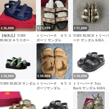
36,000
23,999
31,600
¥
¥
¥
【極美品】TORY
トリーバーチ キラ ス
TORY BURCH トリーバ
BURCH キラスポーツ
ポーツ サンダル
ーチ サンダル KIRA
サンダル ネイビー 箱
sport 試着一回
付き
36,000
38,000
38,600
¥
¥
¥
TORY BURCH サンダル
トリーバーチ キラ ス
トリーバーチ Tory
ポーツサンダル
Burch サンダル KIRA
24cm TORY BURCH
SPORT SANDAL キラ
スポーツ 1443280016/
レザー サンダル レディ
ース 新品