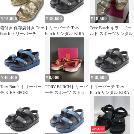
15,000
38,600
18,500
¥
¥
¥
箱付き 保存袋付き Tory
トリーバーチ Tory
Tory Burch キラ ゴー
Burch トリーバーチ キ
Burch サンダル KIRA
ルド スポーツサンダル
ラ スポーツサンダル シ
SPORT SANDAL キラ
ューズ 靴 158952 金 ゴ
スポーツ 1443280016/
ールド 24cm レディー
レザー サンダル レディ
ス 夏 ゴーゴー古着マル
ース 新品
イファミリー溝口店 26
No.名久2204
40,400
8,000
38,600
¥
¥
¥
Tory Burch トリーバー
TORY BURCHトリーバ
トリーバーチ Tory
チ KIRA SPORT
ーチ スポーツ ストラッ
Burch サンダル KIRA
SANDAL サンダル
ピー サンダル 箱付き
SPORT SANDAL キラ
スポーツ 1443280015/
レザー サンダル レディ
ース 新品
22%OFF