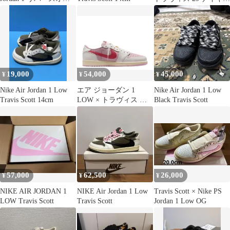
ーブ
ピンク
19,000
54,000
45,000
¥
¥
¥
Nike Air Jordan 1 Low
エア ジョーダン 1
Nike Air Jordan 1 Low
Travis Scott 14cm
LOW × トラヴィス ス
Black Travis Scott
コット
57,000
62,500
26,000
¥
¥
¥
NIKE AIR JORDAN 1
NIKE Air Jordan 1 Low
Travis Scott × Nike PS
LOW Travis Scott
Travis Scott
Jordan 1 Low OG