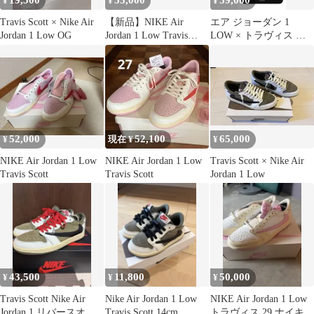
19,500
53,000
59,000
¥
¥
¥
Travis Scott × Nike Air
【新品】NIKE Air
エア ジョーダン 1
Jordan 1 Low OG
Jordan 1 Low Travis
LOW × トラヴィス ス
Scott
コット
52,000
52,100
65,000
¥
現在 ¥
¥
NIKE Air Jordan 1 Low
NIKE Air Jordan 1 Low
Travis Scott × Nike Air
Travis Scott
Travis Scott
Jordan 1 Low
43,500
11,800
50,000
¥
¥
¥
Travis Scott Nike Air
Nike Air Jordan 1 Low
NIKE Air Jordan 1 Low
Jordan 1 リバースオリ
Travis Scott 14cm
トラヴィス 29 ナイキ