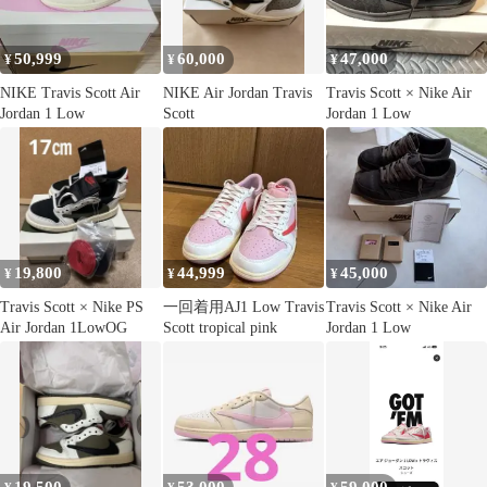
50,999
60,000
47,000
¥
¥
¥
NIKE Travis Scott Air
NIKE Air Jordan Travis
Travis Scott × Nike Air
Jordan 1 Low
Scott
Jordan 1 Low
19,800
44,999
45,000
¥
¥
¥
Travis Scott × Nike PS
一回着用AJ1 Low Travis
Travis Scott × Nike Air
Air Jordan 1LowOG
Scott tropical pink
Jordan 1 Low