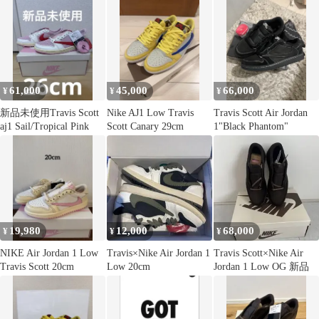
61,000
45,000
66,000
¥
¥
¥
新品未使用Travis Scott
Nike AJ1 Low Travis
Travis Scott Air Jordan
aj1 Sail/Tropical Pink
Scott Canary 29cm
1"Black Phantom"
19,980
12,000
68,000
¥
¥
¥
NIKE Air Jordan 1 Low
Travis×Nike Air Jordan 1
Travis Scott×Nike Air
Travis Scott 20cm
Low 20cm
Jordan 1 Low OG 新品