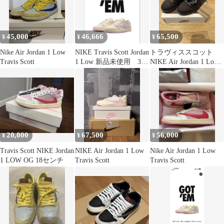
45,000
46,666
65,500
¥
¥
¥
Nike Air Jordan 1 Low
NIKE Travis Scott Jordan
トラヴィススコット
Travis Scott
1 Low 新品未使用 33
NIKE Air Jordan 1 Low
㎝
ベルベットブラウン
20,000
67,500
56,000
¥
¥
¥
Travis Scott NIKE Jordan
NIKE Air Jordan 1 Low
Nike Air Jordan 1 Low
1 LOW OG 18センチ
Travis Scott
Travis Scott