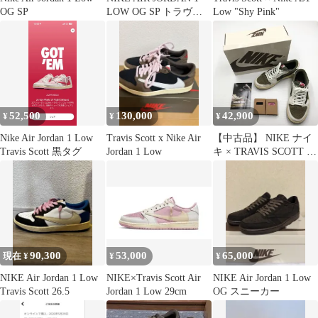
OG SP
LOW OG SP トラヴィ
Low "Shy Pink"
ス
52,500
130,000
42,900
¥
¥
¥
Nike Air Jordan 1 Low
Travis Scott x Nike Air
【中古品】 NIKE ナイ
Travis Scott 黒タグ
Jordan 1 Low
キ × TRAVIS SCOTT ト
ラヴィス スコット AIR
JORDAN 1 LOW OG SP
REVERSE OLIVE
DM7866-200 スニーカ
ー 靴 【160-260806-rt-
16-tagh】
90,300
53,000
65,000
現在 ¥
¥
¥
NIKE Air Jordan 1 Low
NIKE×Travis Scott Air
NIKE Air Jordan 1 Low
Travis Scott 26.5
Jordan 1 Low 29cm
OG スニーカー