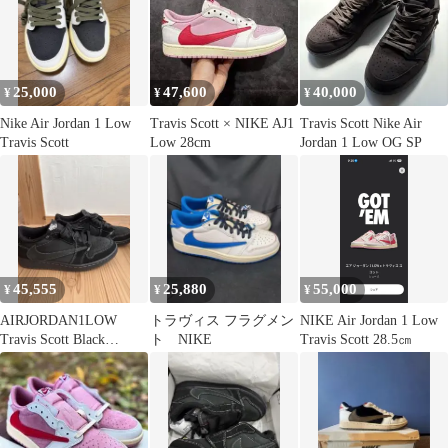
25,000
47,600
40,000
¥
¥
¥
Nike Air Jordan 1 Low
Travis Scott × NIKE AJ1
Travis Scott Nike Air
Travis Scott
Low 28cm
Jordan 1 Low OG SP
45,555
25,880
55,000
¥
¥
¥
AIRJORDAN1LOW
トラヴィス フラグメン
NIKE Air Jordan 1 Low
Travis Scott Black
ト NIKE
Travis Scott 28.5㎝
Phantom