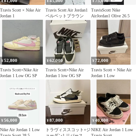
81,000
45,000
75,000
¥
¥
¥
Travis Scott × Nike Air
Travis Scott Air Jordan1
TravisScott Nike
Jordan 1
ベルベットブラウン
AirJordan1 Olive 26.5
52,800
62,000
72,000
¥
¥
¥
Travis Scott×Nike Air
Travis Scott×Nike Air
Travis Scott × Nike Air
Jordan 1 Low OG SP
Jordan 1 low OG SP
Jordan 1 Low
56,000
87,000
40,000
¥
¥
¥
Nike Air Jordan 1 Low
トラヴィススコット×ジ
NIKE Air Jordan 1 Low
Travis Scott 28.5
ョーダン1 リバースオ
Travis Scott