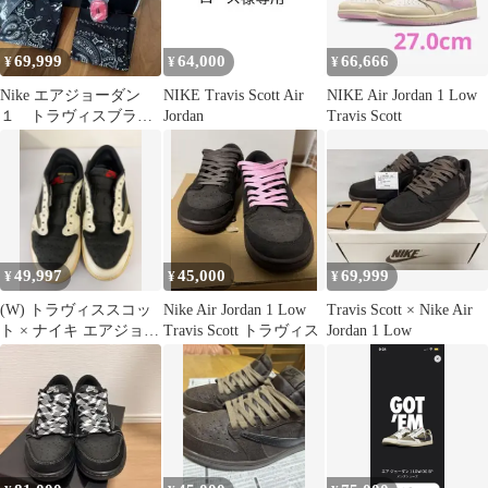
69,999
64,000
66,666
¥
¥
¥
Nike エアジョーダン
NIKE Travis Scott Air
NIKE Air Jordan 1 Low
１ トラヴィスブラッ
Jordan
Travis Scott
クファントム 正規品
49,997
45,000
69,999
¥
¥
¥
(W) トラヴィススコッ
Nike Air Jordan 1 Low
Travis Scott × Nike Air
ト × ナイキ エアジョー
Travis Scott トラヴィス
Jordan 1 Low
ダン1 ローミディアム
オリーブ