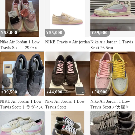
53,000
55,000
59,900
¥
¥
¥
Nike Air Jordan 1 Low
NIKE Travis × Air jordan
Nike Air Jordan 1 Travis
Travis Scott 29.0㎝
Scott 26.5cm
39,500
44,000
54,900
¥
¥
¥
NIKE Air Jordan 1 Low
Nike Air Jordan 1 Low
Nike Air Jordan 1 Low
Travis Scott トラヴィス
Travis Scott
Travis Scott バカ履き