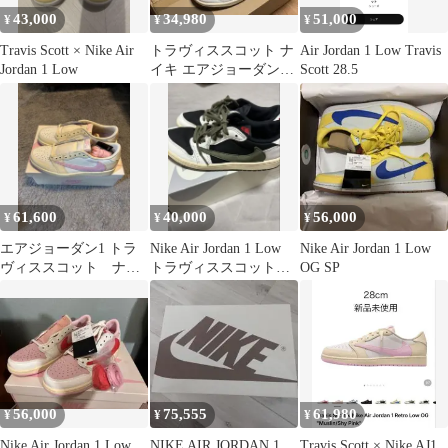
43,000
34,980
51,000
¥
¥
¥
Travis Scott × Nike Air
トラヴィススコット ナ
Air Jordan 1 Low Travis
Jordan 1 Low
イキ エアジョーダン1
Scott 28.5
ミディアム オリーブ
23cm
61,600
40,000
56,000
¥
¥
¥
エアジョーダン1 トラ
Nike Air Jordan 1 Low
Nike Air Jordan 1 Low
ヴィススコット ナイ
トラヴィススコット
OG SP
キ
22cm
56,000
75,555
61,980
¥
¥
¥
Nike Air Jordan 1 Low
NIKE AIR JORDAN 1
Travis Scott × Nike AJ1