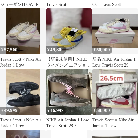
ジョーダン1LOW トロ
Travis Scott
OG Travis Scott
ピカル 27
57,500
49,800
50,000
¥
¥
¥
Travis Scott × Nike Air
【新品未使用】NIKE
新品 NIKE Air Jordan 1
Jordan 1 Low
ウィメンズ エアジョー
Low Travis Scott 29
ダン 1 LOW OG SP
49,999
46,999
58,000
¥
¥
¥
Travis Scott × Nike Air
NIKE Air Jordan 1 Low
Travis Scott × Nike Air
Jordan 1 Low
Travis Scott 28.5
Jordan 1 Low