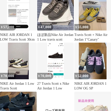
57,000
47,000
55,000
¥
¥
¥
NIKE AIR JORDAN 1
ほぼ新品Nike Air Jordan
Travis Scott × Nike Air
LOW Travis Scott 30cm
1 Low travis scott
Jordan 1"Canary"
70,000
70,000
52,000
¥
¥
¥
NIKE Air Jordan 1 Low
27 Travis Scott x Nike
NIKE AIR JORDAN 1
Travis Scott
Air Jordan 1 Low
LOW OG SP