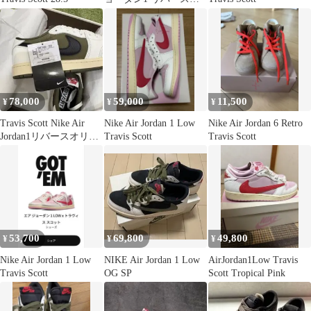
リーブ
78,000
59,000
11,500
¥
¥
¥
Travis Scott Nike Air
Nike Air Jordan 1 Low
Nike Air Jordan 6 Retro
Jordan1リバースオリー
Travis Scott
Travis Scott
ブ
53,700
69,800
49,800
¥
¥
¥
Nike Air Jordan 1 Low
NIKE Air Jordan 1 Low
AirJordan1Low Travis
Travis Scott
OG SP
Scott Tropical Pink