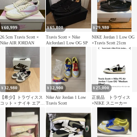
60,999
65,800
29,980
¥
¥
¥
26.5cm Travis Scott ×
Travis Scott × Nike
NIKE Jordan 1 Low OG
Nike AIR JORDAN
AirJordan1 Low OG SP
×Travis Scott 21cm
32,980
12,900
25,000
¥
¥
¥
【希少】トラヴィスス
Nike Air Jordan 1 Low
正規品 トラヴィス
コット × ナイキ エアジ
Travis Scott
×NIKE スニーカー
ョーダン1 ロー リバー
スモカ