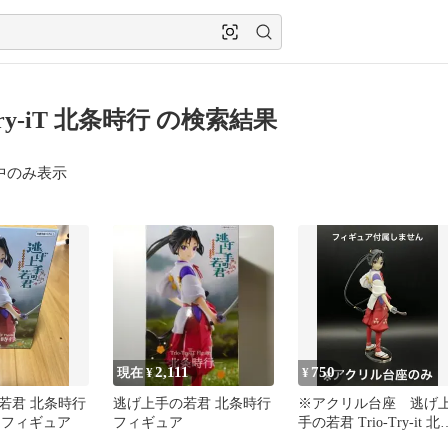
-Try-iT 北条時行 の検索結果
中のみ表示
2,111
750
現在 ¥
¥
若君 北条時行
逃げ上手の若君 北条時行
※アクリル台座 逃げ
-iT フィギュア
フィギュア
手の若君 Trio-Try-it 北
時行