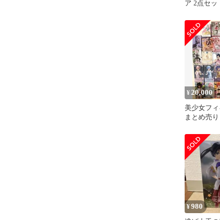
ア 2点セッ
20,000
¥
美少女フィギ
まとめ売り
ギュア プ
ギュア
980
¥