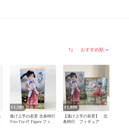
並び替え
1,580
1,899
¥
¥
上
逃げ上手の若君 北条時行
【逃げ上手の若君】 北
条
Trio-Try-iT Figure フィギ
条時行 フィギュア
ュア