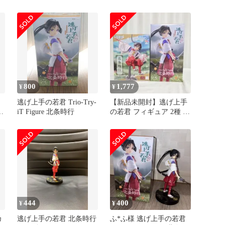
フィギュア
800
1,777
¥
¥
逃げ上手の若君 Trio-Try-
【新品未開封】逃げ上手
北
iT Figure 北条時行
の若君 フィギュア 2種 セ
ット
444
400
¥
¥
カ
逃げ上手の若君 北条時行
ふ*ふ様 逃げ上手の若君