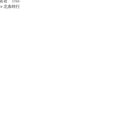
君 Trio-
gure 北条時行