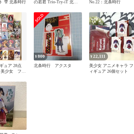
ト 雫 北条時行
の若君 Trio-Try-iT 北条
No.22：北条時行
時行 フィギュア
800
22,111
¥
¥
ュア 28点
北条時行 アクスタ
美少女 アニメキャラ フ
 美少女 フィ
ィギュア 26個セット
ライズ フィ