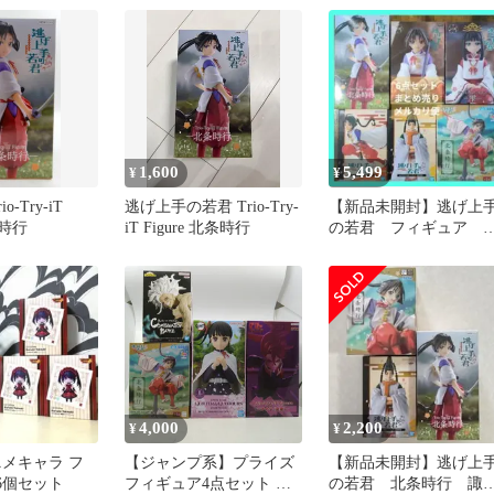
1,600
5,499
¥
¥
o-Try-iT
逃げ上手の若君 Trio-Try-
【新品未開封】逃げ上
条時行
iT Figure 北条時行
の若君 フィギュア 6
点セット まとめ売り
4,000
2,200
¥
¥
ニメキャラ フ
【ジャンプ系】プライズ
【新品未開封】逃げ上
6個セット
フィギュア4点セット 死
の若君 北条時行 諏