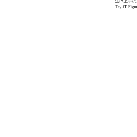
逃げ上手の若
Try-iT Fi