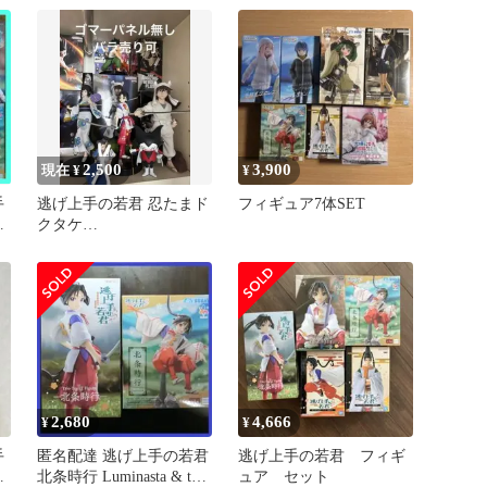
2,500
3,900
現在 ¥
¥
手
逃げ上手の若君 忍たまド
フィギュア7体SET
クタケ
HUNTER×HUNTER リコ
リスリコイル
2,680
4,666
¥
¥
手
匿名配達 逃げ上手の若君
逃げ上手の若君 フィギ
訪
北条時行 Luminasta & trio
ュア セット