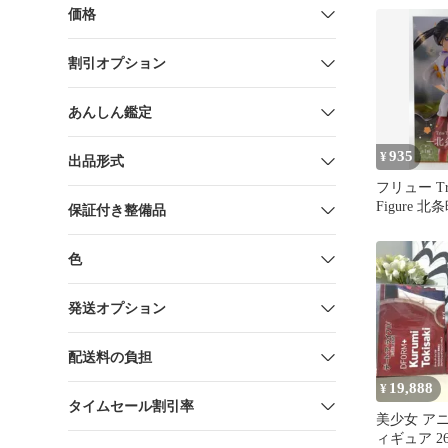
価格
割引オプション
あんしん鑑定
935
¥
出品形式
フリュー Tri
Figure 北
保証付き整備品
色
発送オプション
配送料の負担
19,888
¥
タイムセール割引率
美少女 ア
ィギュア 2