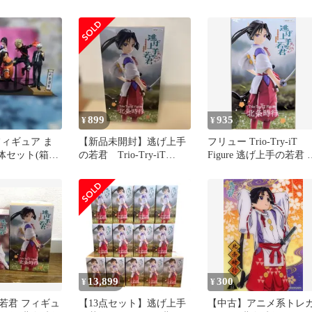
柄木弔 栗花落カナヲ 北
頼重 3体セット
条時行 アイラ 僕のヒー
ローアカデミア 鬼滅の刃
逃げ上手の若君 ダンダダ
ン 2605BXsy15
899
935
¥
¥
フィギュア ま
【新品未開封】逃げ上手
フリュー Trio-Try-iT
体セット(箱無
の若君 Trio-Try-iT
Figure 逃げ上手の若君 
)
Figure 北条時行
条時行
13,899
300
¥
¥
若君 フィギュ
【13点セット】逃げ上手
【中古】アニメ系トレ