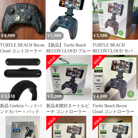
4,900
5,980
5,500
¥
¥
¥
TURTLE BEACH Recon
【新品】Turtle Beach
TURTLE BEACH
Cloud コントローラー
RECON CLOUD ブルー
RECON CLOUD モバイ
ルコントローラー
3,538
3,200
4,000
¥
¥
¥
新品 Geekria ヘッドバ
新品未開封タートルビ
Turtle Beach Recon
ンドカバー + パッド セ
ーチ コントローラー ワ
Cloud コントローラー
ット HyperX
イヤレス 有線 モバイル
TurtleBeach レイザー
クラウド
Razer スティールシリー
ズ SteelSeries ロジクー