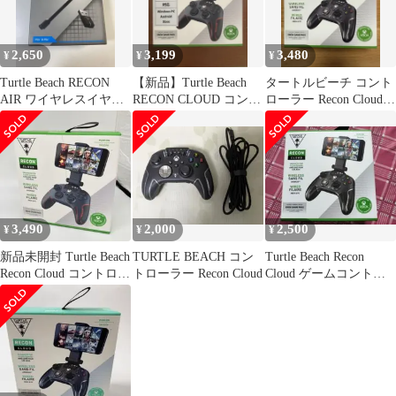
ル Logitech コルセア
Corsair に対応 ヘッドホ
ンパッド C
2,650
3,199
3,480
¥
¥
¥
Turtle Beach RECON
【新品】Turtle Beach
タートルビーチ コント
AIR ワイヤレスイヤホ
RECON CLOUD コント
ローラー Recon Cloud
ン 本体
ローラー
ブラック
3,490
2,000
2,500
¥
¥
¥
新品未開封 Turtle Beach
TURTLE BEACH コン
Turtle Beach Recon
Recon Cloud コントロー
トローラー Recon Cloud
Cloud ゲームコントロ
ラー
ーラー