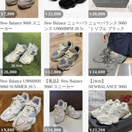
7,800
22,000
20,000
¥
¥
¥
New Balance 9060 スニ
New Balance ニューバラ
ニューバランス 9060
ーカー
ンス U9060BPM 28.5cm
"トリプル ブラック
黒
26,000
12,000
14,000
¥
¥
¥
New Balance U90609IH
【美品】New Balance
【24cm】
9060 SUMMER 26.5 中
9060 スニーカー
NEWBALANCE 9060
古
U9060ZGB
9,800
16,000
23,200
¥
¥
¥