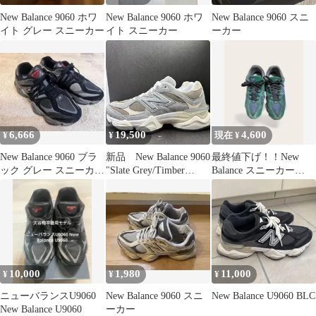
New Balance 9060 ホワ
New Balance 9060 ホワ
New Balance 9060 スニ
イト グレー スニーカー
イト スニーカー
ーカー
6,666
19,500
4,600
¥
¥
現在 ¥
New Balance 9060 ブラ
新品 New Balance 9060
最終値下げ！！New
ック グレー スニーカー
"Slate Grey/Timber
Balance スニーカー
スエード メンズ
Wolf/Arid Stone" ニュー
U9060グリーン
バランス 9060 "スレー
トグレー/ティンバーウ
ルフ/アリドストー
ン" U9060LBA
10,000
1,980
11,000
¥
¥
¥
ニューバランスU9060
New Balance 9060 スニ
New Balance U9060 BLC
New Balance U9060
ーカー