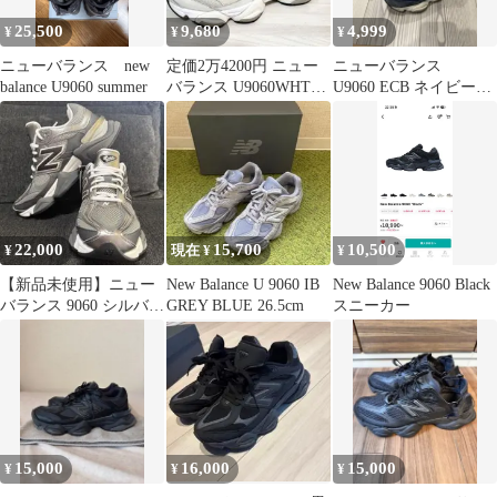
25,500
9,680
4,999
¥
¥
¥
ニューバランス new
​定価2万4200円 ニュー
ニューバランス
balance U9060 summer
バランス U9060WHT
U9060 ECB ネイビー
26cm ホワイト
27
22,000
15,700
10,500
¥
現在 ¥
¥
【新品未使用】ニュー
New Balance U 9060 IB
New Balance 9060 Black
バランス 9060 シルバー
GREY BLUE 26.5cm
スニーカー
26.0cm U9060STK
15,000
16,000
15,000
¥
¥
¥