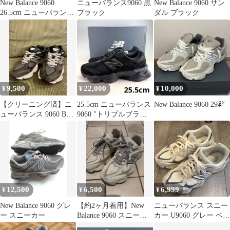
New Balance 9060
ニューバランス9060 黒
New Balance 9060 サン
26.5cm ニューバランス
ブラック
ダル ブラック
オールブラック
9,500
22,000
10,000
¥
¥
¥
【クリーニング済】ニ
25.5cm ニューバランス
New Balance 9060 29㌢
ューバランス 9060 BLC
9060 "トリプルブラッ
23cm
ク" U9060BPM
12,500
6,500
6,999
¥
¥
¥
New Balance 9060 グレ
【約2ヶ月着用】New
ニューバランス スニー
ー スニーカー
Balance 9060 スニーカ
カー U9060 グレー ベー
ー 人気モデル
ジュ スエード 27