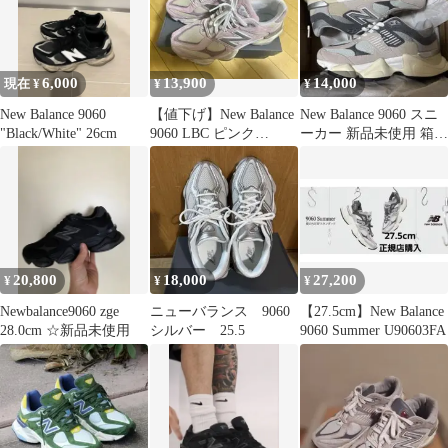
6,000
13,900
14,000
現在 ¥
¥
¥
New Balance 9060
【値下げ】New Balance
New Balance 9060 スニ
"Black/White" 26cm
9060 LBC ピンク
ーカー 新品未使用 箱付
27.0cm
き
20,800
18,000
27,200
¥
¥
¥
Newbalance9060 zge
ニューバランス 9060
【27.5cm】New Balance
28.0cm ☆新品未使用
シルバー 25.5
9060 Summer U90603FA