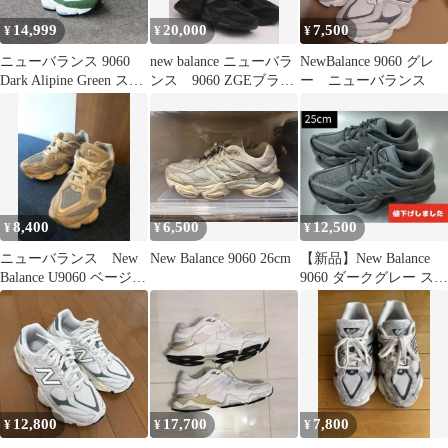
14,999
20,000
7,500
¥
¥
¥
ニューバランス 9060
new balance ニューバラ
NewBalance 9060 グレ
Dark Alipine Green スニ
ンス 9060 ZGEブラッ
ー ニューバランス
ーカー NB
ク
8,400
6,500
12,500
¥
¥
¥
ニューバランス New
New Balance 9060 26cm
【新品】New Balance
Balance U9060 ベージュ
9060 ダークグレー スニ
スニーカー 23.5
ーカー 25cm
12,800
17,700
7,800
¥
¥
¥