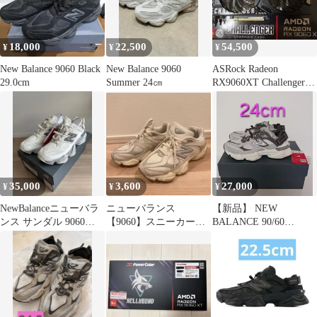
18,000
22,500
54,500
¥
¥
¥
New Balance 9060 Black
New Balance 9060
ASRock Radeon
29.0cm
Summer 24㎝
RX9060XT Challenger
16GB
35,000
3,600
27,000
¥
¥
¥
NewBalanceニューバラ
ニューバランス
【新品】 NEW
ンス サンダル 9060
【9060】スニーカー
BALANCE 90/60
Summer 23.5
23cm ホワイト
Summer 9060 24