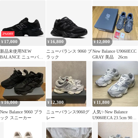
U9060BPM BLACK
u9060bpm
2%OFF
17,000
16,800
12,000
¥
¥
¥
新品未使用NEW
ニューバランス 9060 ブ
New Balance U9060ECC
BALANCE ニューバラ
ラック
GRAY 美品 26cm
ンス 9060 スニーカー
U9060ZGE BLACK 男
女兼用
16,000
12,300
11,800
¥
¥
¥
New Balance 9060 ブラ
ニューバランス9060グ
人気✨New Balance
ック スニーカー
レー
U9060ECA 23.5cm 9060
グレー