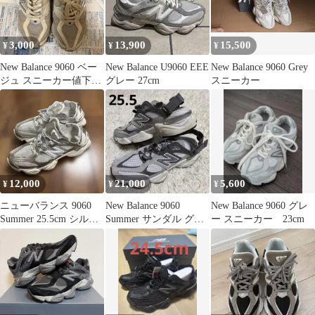
3,000
13,900
15,500
¥
¥
¥
New Balance 9060 ベー
New Balance U9060 EEE
New Balance 9060 Grey
ジュ スニーカー値下げ
グレー 27cm
スニーカー
対応します
12,000
21,000
5,600
¥
¥
¥
ニューバランス 9060
New Balance 9060
New Balance 9060 グレ
Summer 25.5cm シルバ
Summer サンダル グレ
ー スニーカー 23cm
ー サンダル
ー 25.5cm