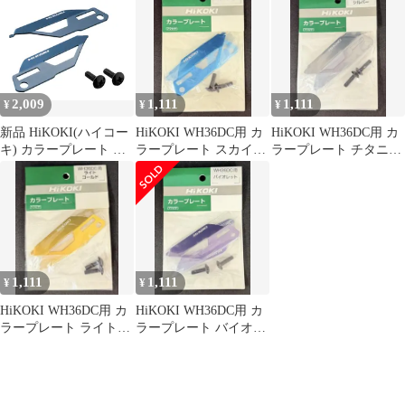
※バッテリ・充電器別
売
2,009
1,111
1,111
¥
¥
¥
新品 HiKOKI(ハイコー
HiKOKI WH36DC用 カ
HiKOKI WH36DC用 カ
キ) カラープレート グ
ラープレート スカイブ
ラープレート チタニウ
レー インパクトドライ
ルー
ムシルバー
バー/ドライバードリル
他対応 アクセサリ
0038-2915
1,111
1,111
¥
¥
HiKOKI WH36DC用 カ
HiKOKI WH36DC用 カ
ラープレート ライトゴ
ラープレート バイオレ
ールド
ット