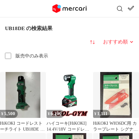
UB18DE の検索結果
並び替え
販売中のみ表示
5,500
6,200
1,111
¥
¥
¥
HiKOKI コードレスト
ハイコーキ[HiKOKI]
HiKOKI WH36DC用 カ
ーチライト UB18DE 本
14.4V/18V コードレス
ラープレート シグナル
体のみ
トーチライト UB18DE
レッド