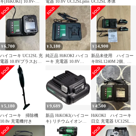
キ[HiKOKI] 10.8V-
電器 10.8V UC12SLpms
UC12SL 本体
4.0Ah 100ｍｍコードレ
スディスクグラインダ
G1210DA（2LSK）
6,700
3,180
14,900
¥
¥
¥
ハイコーキ UC12SL 充
純正品 HiKOKI ハイコ
新品未使用 ハイコー
電器 10.8Vプラスおま
ーキ 充電器 10.8V
キBSL1240M 2個、
け
UC12SL 日立
UC12SL セット
5,180
9,689
4,500
¥
¥
¥
ハイコーキ 掃除機
新品 HiKOKI(ハイコー
HiKOKI ハイコーキ
10.8v 充電機付き
キ) リチウムイオン電
日立 充電器 UC12SLと
池 10.8V BSL1240M
バッテリー