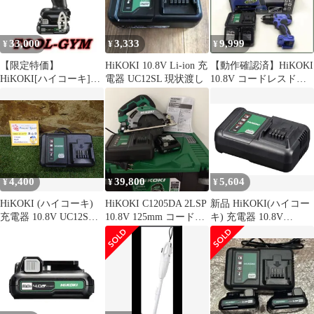
33,000
3,333
9,999
¥
¥
¥
【限定特価】
HiKOKI 10.8V Li-ion 充
【動作確認済】HiKOKI
HiKOKI[ハイコーキ]
電器 UC12SL 現状渡し
10.8V コードレスドラ
10.8V-4.0Ah コードレス
イバドリルセット
インパクトドライバ
WH12DCA (2LSB）ブ
ラック ※ビット別売
4,400
39,800
5,604
¥
¥
¥
HiKOKI (ハイコーキ)
HiKOKI C1205DA 2LSP
新品 HiKOKI(ハイコー
充電器 10.8V UC12SL
10.8V 125mm コードレ
キ) 充電器 10.8V
大工道具 小型 中古品
ス丸ノコ セット品
UC12SL