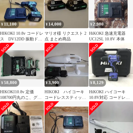
機)
11,100
14,000
2,980
¥
¥
¥
HIKOKI 10.8v コードレ
マリオ様 リクエスト 2
HiKOKI 急速充電器
ス DV12DD 振動ドリ
点 まとめ商品
UC12SL 10.8V 本体
ルドライバ セット
58,800
3,900
8,129
¥
¥
¥
HIKOKI10.8v 定価
HIKOKI ハイコーキ
HiKOKI ハイコーキ
108700円丸のこ、グラ
コードレススティック
10.8V対応 コードレス
インダー、マルチツー
クリーナー R12DA
ドライバドリル ケー
ル3点
ス・充電器・バッテリ2
個セット FDS18DAL 中
古美品