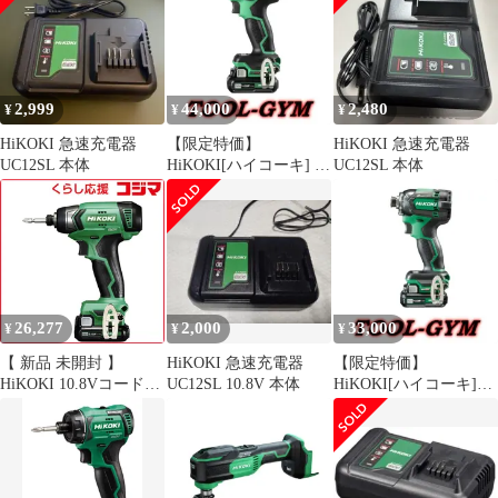
2,999
44,000
2,480
¥
¥
¥
HiKOKI 急速充電器
【限定特価】
HiKOKI 急速充電器
UC12SL 本体
HiKOKI[ハイコーキ] ス
UC12SL 本体
ライド式10.8V-4.0Ah 静
音インパクトドライバ
WHP12DA (2LS)
26,277
2,000
33,000
¥
¥
¥
【 新品 未開封 】
HiKOKI 急速充電器
【限定特価】
HiKOKI 10.8Vコードレ
UC12SL 10.8V 本体
HiKOKI[ハイコーキ]
スインパクトドライバ
10.8V-4.0Ah コードレス
2.0Ah WH12DA2BS 未
インパクトドライバ
使用 送料無料
WH12DCA (2LS）