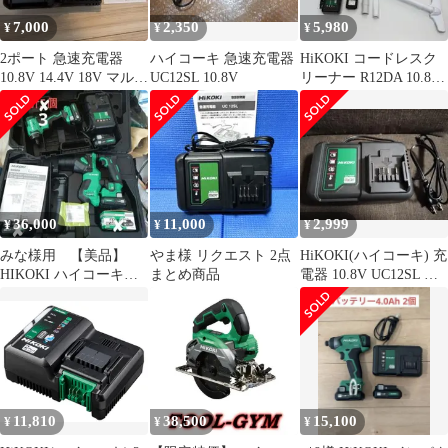
7,000
2,350
5,980
¥
¥
¥
2ポート 急速充電器
ハイコーキ 急速充電器
HiKOKI コードレスク
10.8V 14.4V 18V マルチ
UC12SL 10.8V
リーナー R12DA 10.8V
ボルUC18YDL2
バッテリー・ 掃除機
36,000
11,000
2,999
¥
¥
¥
みな様用 【美品】
やま様 リクエスト 2点
HiKOKI(ハイコーキ) 充
HIKOKI ハイコーキ
まとめ商品
電器 10.8V UC12SL 新
10.8V
品
DH12DD+DB12DD
11,810
38,500
15,100
¥
¥
¥