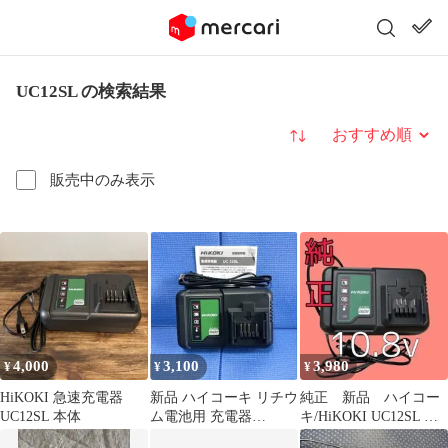
UC12SL の検索結果
並び替え
販売中のみ表示
4,000
3,100
3,980
¥
¥
¥
HiKOKI 急速充電器
新品 ハイコーキ リチウ
純正 新品 ハイコー
UC12SL 本体
ム電池用 充電器
キ/HiKOKI UC12SL 充
UC12SL 10.8V HiKOKI
電器 10.8V