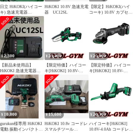
日立 HiKOKI(ハイコー
HiKOKI 10.8V 急速充電
【限定】HiKOKI(ハイ
キ) 急速充電器
器 UC12SL
コーキ) 10.8V カプセル
UC18YSL3
式 コードレス掃除機
R12DC ブラック 初回修
理・2.0Ahバッテリー1
個・充電器付 ハンディ
スティック クリーナー
紙パック不要 軽量ハイ
パワー R12DC(BSB)
2,300
23,400
25,800
¥
¥
¥
【新品未使用品】
【限定特価】ハイコー
【限定特価】ハイコー
HiKOKI 急速充電器
キ[HiKOKI] 10.8V-
キ[HiKOKI] 10.8V-
UC12SL
2.0Ah コードレスミニ
4.0Ah 100ｍｍコードレ
チェンソー CS1210DD
スディスクグラインダ
(BS)
G1210DA（2LSBK）黒
10,000
15,600
20,300
¥
¥
¥
gurukun様専用 HiKOKI
HiKOKI 10.8v コードレ
ハイコーキ[HiKOKI]
電動.振動インパクトド
スマルチツール
10.8V-4.0Ah コードレス