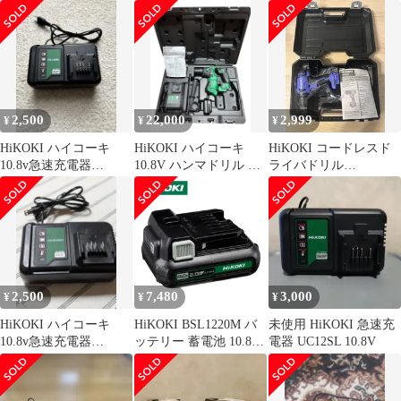
ライバー 10.8V
CV12DA バッテリーセ
セーバソー
ット
CR12DA(LS)
2,500
22,000
2,999
¥
¥
¥
HiKOKI ハイコーキ
HiKOKI ハイコーキ
HiKOKI コードレスド
10.8v急速充電器
10.8V ハンマドリル セ
ライバドリル
UC12SL
ット DH12DD
FDS12DAL 本体、ケ
ース、説明書
2,500
7,480
3,000
¥
¥
¥
HiKOKI ハイコーキ
HiKOKI BSL1220M バ
未使用 HiKOKI 急速充
10.8v急速充電器
ッテリー 蓄電池 10.8V
電器 UC12SL 10.8V
UC12SL
2.0Ah 本体のみ 残量表
示 リチウムイオン電池
ハイコーキ(旧日立工