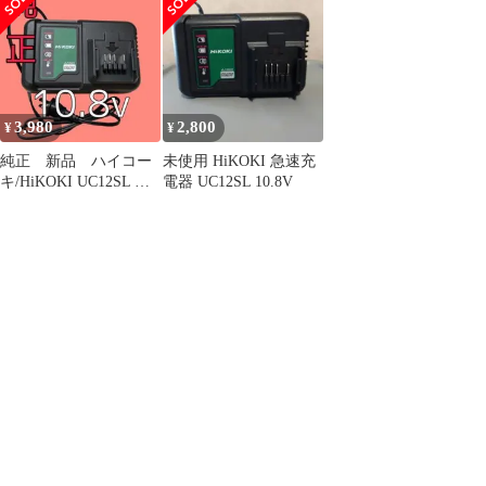
ット
ドレスドライバドリル
2.0Ah (FDS12DAL2BS
6444)
3,980
2,800
¥
¥
純正 新品 ハイコー
未使用 HiKOKI 急速充
キ/HiKOKI UC12SL 充
電器 UC12SL 10.8V
電器 10.8V