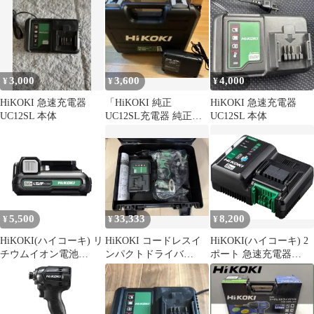
3,000
3,600
4,000
¥
¥
¥
HiKOKI 急速充電器
「HiKOKI 純正
HiKOKI 急速充電器
UC12SL 本体
UC12SL充電器 純正ケ
UC12SL 本体
ース 新品未使用 」
5,500
33,333
8,200
¥
¥
¥
HiKOKI(ハイコーキ) リ
HiKOKI コードレスイ
HiKOKI(ハイコーキ) 2
チウムイオン電池
ンパクトドライバ
ポート 急速充電器
10.8V BSL1215 純製
10.8V 本体 充電器 ケー
10.8V 14.4V 18V マルチ
品 新品セットばらし
ス付
ボルト蓄電池対応
品
UC18YDML