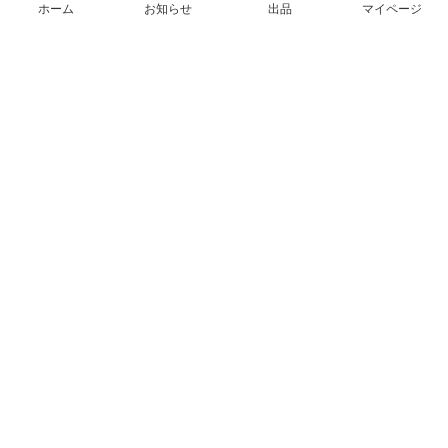
ホーム
お知らせ
出品
マイページ
会社概要（運営会社）
採用情報
プレスリリース
公式ブログ
プレスキット
メルカリUS
メルカリShops
m department（エムデパ）
ヘルプ
ヘルプセンター（ガイド・お問い合わせ）
メルカリShopsでショップを開設する
メルカリShops ショップ管理画面にログイン
メルカリShops出店者向けガイド
お問い合わせ一覧
フリーワードから商品をさがす
プライバシーと利用規約
メルカリ利用規約
メルカリShops利用規約
メルカリアンバサダー利用規約