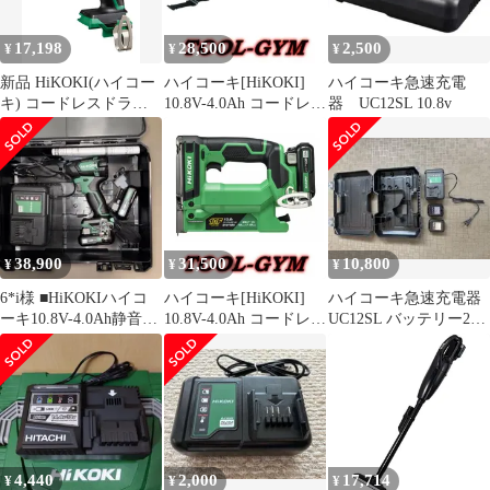
17,198
28,500
2,500
¥
¥
¥
新品 HiKOKI(ハイコー
ハイコーキ[HiKOKI]
ハイコーキ急速充電
キ) コードレスドライ
10.8V-4.0Ah コードレス
器 UC12SL 10.8v
バドリル 本体のみ 蓄電
マルチツール
池、充電器別売り 手締
CV12DB（LS)
め機構付 10.8V
DB12DD(NN) グリーン
38,900
31,500
10,800
¥
¥
¥
6*i様 ■HiKOKIハイコ
ハイコーキ[HiKOKI]
ハイコーキ急速充電器
ーキ10.8V-4.0Ah静音イ
10.8V-4.0Ah コードレス
UC12SL バッテリー2個
ンパクトWHP12
タッカ
BSL1220M収納ケース
N1210DA（LS) セッ
付
ト品/10ｍｍ
4,440
2,000
17,714
¥
¥
¥