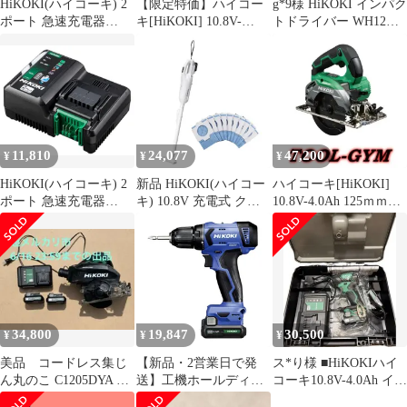
HiKOKI(ハイコーキ) 2
【限定特価】ハイコー
g*9様 HiKOKI インパク
ポート 急速充電器
キ[HiKOKI] 10.8V-
トドライバー WH12DA
10.8V 14.4V 18V マルチ
4.0Ah 125ｍｍコードレ
本体 充電器 バッテ
ボルト蓄電池対応
ス丸のこ
UC18YDMLpms
C1205DA（2LSP)（緑/
b128ed97
フルセット）
11,810
24,077
47,200
¥
¥
¥
HiKOKI(ハイコーキ) 2
新品 HiKOKI(ハイコー
ハイコーキ[HiKOKI]
ポート 急速充電器
キ) 10.8V 充電式 クリ
10.8V-4.0Ah 125ｍｍコ
10.8V 14.4V 18V マルチ
ーナー R12DPA 紙パッ
ードレス集じん丸のこ
ボルト蓄電池対応
ク式 軽量1.1kg ホワイ
C1205DYA（2LSP)
UC18YDMLpms
ト 蓄電池・充電器付
（緑・フルセット）
ed16ce23
R12DPA(BSW)
34,800
19,847
30,500
¥
¥
¥
美品 コードレス集じ
【新品・2営業日で発
ス*り様 ■HiKOKIハイ
ん丸のこ C1205DYA バ
送】工機ホールディン
コーキ10.8V-4.0Ah イン
ッテリー2個 充電器セ
グス HiKOKI 10.8Vコー
パクトWH12DC