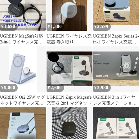
1,690
1,500
2,599
¥
¥
¥
UGREEN MagSafe対応
UGREEN ワイヤレス充
UGREEN Zapix Series 2-
2-in-1 ワイヤレス充電
電器 巻き取り
in-1 ワイヤレス充電
器 CD317
器 W701
9,000
2,600
3,980
¥
¥
¥
UGREEN Qi2 25W マグ
UGREEN Zapix Magsafe
UGREEN 3 in 1ワイヤ
ネットワイヤレス充電
充電器 2in1 マグネット
レス充電ステーション
器 3in1
MagSafe