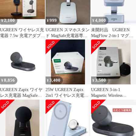
角度調整 イヤホン
iPhone 17/16/15/14/13/12
シリーズA 699d657d
2,100
999
4,000
¥
¥
¥
UGREEN ワイヤレス充
UGREEN スマホスタン
未開封品 UGREEN
電器 7.5w 充電アダプタ
ド MagSafe充電器専用
MagFlow 2-in-1 マグネ
ー付
折りたたみ式
ットワイヤレス充電器
8,856
3,400
3,500
¥
¥
¥
UGREEN Zapix ワイヤ
25W UGREEN Zapix
UGREEN 3-in-1
レス充電器 MagSafe
2in1 ワイヤレス充電器
Magnetic Wireless
15W Qi2認証 2-in-1 イ
MagSafe
Charger
ヤホン iPhone ワイヤレ
ス充電 マグネット式
【卓上用/48°絶妙な視
角 】 iPhone
17/16/15/14/13/12シリー
ズ & AirPods対 1