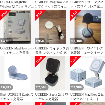
UGREEN Magnetic
UGREEN MagFlow 2-in-
UGREEN 2-in-1 マグネ
Wireless Qi 7.5W マグネ
1 マグネット式ワイヤ
ット式ワイヤレス充電
ット式ワイヤレス充電
レス充電器
器 WS26
対応 10000mAh 10N超
強力な吸着力 コンパク
ト USB-C入出力 PD
20W 急速充電対応 PSE
技術基準適合 お肌に優
しいシリコン素材
4,000
950
1,380
¥
¥
¥
6f9a687c
UGREEN MagFlow 2-in-
UGREEN ワイヤレス充
UGREEN ワイヤレス
1 ワイヤレス充電器
電器 マグネット式 充電
充電器 ユーグリーン
ケーブル MagSafe
6,811
2,500
3,980
¥
¥
¥
新品 UGREEN Zapix ワ
UGREEN Zapix 2in1 ワ
UGREEN MagFlow 2-in-
イヤレス充電器
イヤレス充電器
1 マグネット式ワイヤ
MagSafe 15W Qi2認証
レス充電器