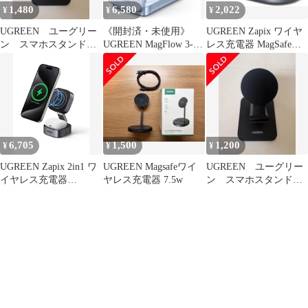
1,480
6,580
2,022
¥
¥
¥
UGREEN ユーグリー
《開封済・未使用》
UGREEN Zapix ワイヤ
ン スマホスタンド
UGREEN MagFlow 3-in-
レス充電器 MagSafe
MagSafe対応 LP688
1 Qi2 マグセーフ
15W Qi2認証
6,705
1,500
1,200
¥
¥
¥
UGREEN Zapix 2in1 ワ
UGREEN Magsafeワイ
UGREEN ユーグリー
イヤレス充電器
ヤレス充電器 7.5w
ン スマホスタンド
MagSafe対応 15W Qi認
MagSafe対応 LP688
証 折り畳み 充電スタン
ド iPhone&AirPods対応