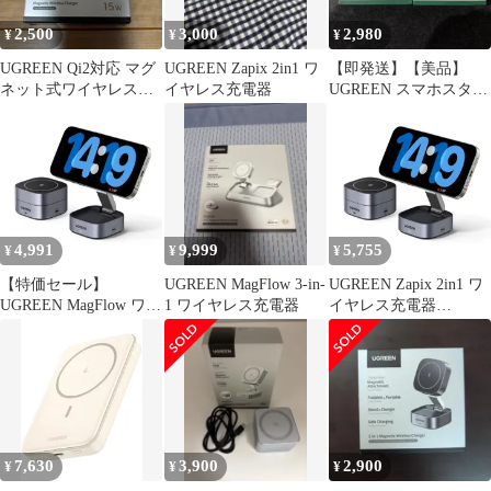
2,500
3,000
2,980
¥
¥
¥
UGREEN Qi2対応 マグ
UGREEN Zapix 2in1 ワ
【即発送】【美品】
ネット式ワイヤレス充
イヤレス充電器
UGREEN スマホスタン
電器 W703
ド×2 グレー MagSafe
対応
4,991
9,999
5,755
¥
¥
¥
【特価セール】
UGREEN MagFlow 3-in-
UGREEN Zapix 2in1 ワ
UGREEN MagFlow ワイ
1 ワイヤレス充電器
イヤレス充電器
ヤレス充電器 2in1
MagSafe対応 7.5W Qi認
MagSafe対応 7.5W Qi認
証 折り畳み 充電スタン
証 折りたたみ式 マグセ
ド iPhone&AirPods対応
ーフ 充電スタンド
iPhone17/16/15/14/13/12
シリーズ、AirPods
3/2/Pro など USB Cポー
7,630
3,900
2,900
¥
¥
¥