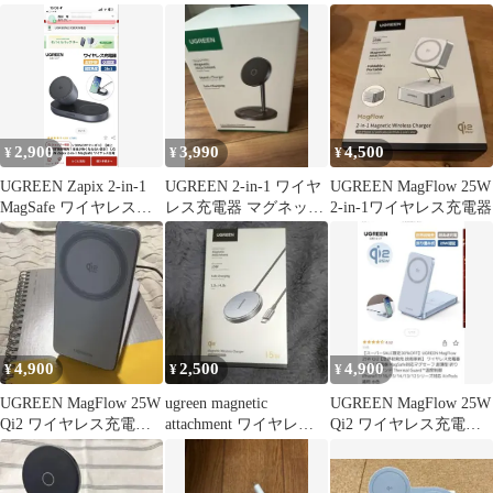
器 WS26
Charger
電器
2,900
3,990
4,500
¥
¥
¥
UGREEN Zapix 2-in-1
UGREEN 2-in-1 ワイヤ
UGREEN MagFlow 25W
MagSafe ワイヤレス充
レス充電器 マグネット
2-in-1ワイヤレス充電器
電器
式
4,900
2,500
4,900
¥
¥
¥
UGREEN MagFlow 25W
ugreen magnetic
UGREEN MagFlow 25W
Qi2 ワイヤレス充電器
attachment ワイヤレス
Qi2 ワイヤレス充電器
2in1
充電器
2in1