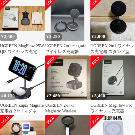
2-in-1 イヤホン iPhone
ワイヤレス充電 マグネ
ット式【卓上用/48°絶
妙な視角 】 iPhone
17/16/15/14/13/12シリー
ズ & AirPods
2,500
2,250
2,000
¥
¥
¥
UGREEN MagFlow 25W
UGREEN 2in1 magsafe
UGREEN 2in1 ワイヤレ
Qi2 ワイヤレス充電器
ワイヤレス充電器
ス充電器 スタンド型
w758
8,130
2,480
3,400
¥
¥
¥
UGREEN Zapix Magsafe
UGREEN 2-in-1
UGREEN MagFlow Pro
充電器 2 in 1マグネッ
Magnetic Wireless
ワイヤレス充電器
ト 充電スタンド Qi認証
Charger
W773
ワイヤレス充電器
7.5W/5W 2台同時急速
充電 横向き・縦向きで