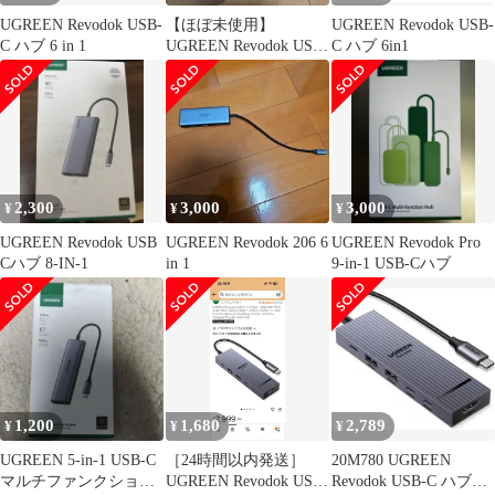
UGREEN Revodok USB-
【ほぼ未使用】
UGREEN Revodok USB-
C ハブ 6 in 1
UGREEN Revodok USB-
C ハブ 6in1
Cハブ 6in1
2,300
3,000
3,000
¥
¥
¥
UGREEN Revodok USB
UGREEN Revodok 206 6
UGREEN Revodok Pro
Cハブ 8-IN-1
in 1
9-in-1 USB-Cハブ
1,200
1,680
2,789
¥
¥
¥
UGREEN 5-in-1 USB-C
［24時間以内発送］
20M780 UGREEN
マルチファンクション
UGREEN Revodok USB-
Revodok USB-C ハブ