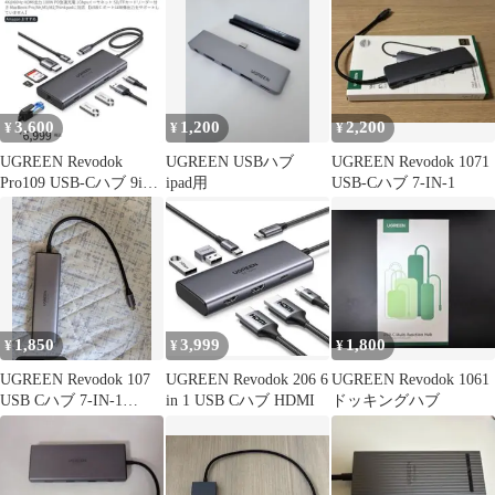
3,600
1,200
2,200
¥
¥
¥
UGREEN Revodok
UGREEN USBハブ
UGREEN Revodok 1071
Pro109 USB-Cハブ 9in1
ipad用
USB-Cハブ 7-IN-1
CM639
1,850
3,999
1,800
¥
¥
¥
UGREEN Revodok 107
UGREEN Revodok 206 6
UGREEN Revodok 1061
USB Cハブ 7-IN-1
in 1 USB Cハブ HDMI
ドッキングハブ
4K60Hz