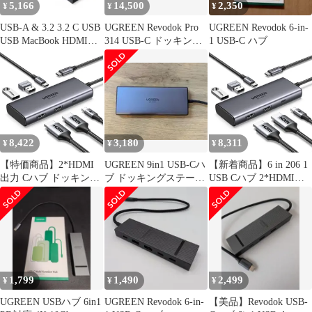
5,166
14,500
2,350
¥
¥
¥
USB-A & 3.2 3.2 C USB
UGREEN Revodok Pro
UGREEN Revodok 6-in-
USB MacBook HDMIポ
314 USB-C ドッキング
1 USB-C ハブ
ート 高速データ転送
ステーション
Pro/Air、iPad 10Gbps
60Hz Pro、Thinkpad 4K
PD対応 Rog 100W 6in1
Ally ハブ USB-C などに
対応
8,422
3,180
8,311
¥
¥
¥
【特価商品】2*HDMI
UGREEN 9in1 USB-Cハ
【新着商品】6 in 206 1
出力 Cハブ ドッキング
ブ ドッキングステーシ
USB Cハブ 2*HDMI出
ステーション USB
ョン HDMI LAN
力 ドッキングステーシ
4K@60Hz 単一出力
ョン 4K@60Hz Revodok
8K@30Hz 1 100W in PD
単一出力8K@30Hz
急速充電 5Gbps高速デ
100W PD急速充電
ータ転送 6 MacBook
5Gbps高速データ転送
M1/M2 206 XPS
MacBook UGREEN
Revodok ThinkPad iPad
M1/M2 XPS ThinkP
1,799
1,490
2,499
¥
¥
¥
UGREEN USBハブ 6in1
UGREEN Revodok 6-in-
【美品】Revodok USB-