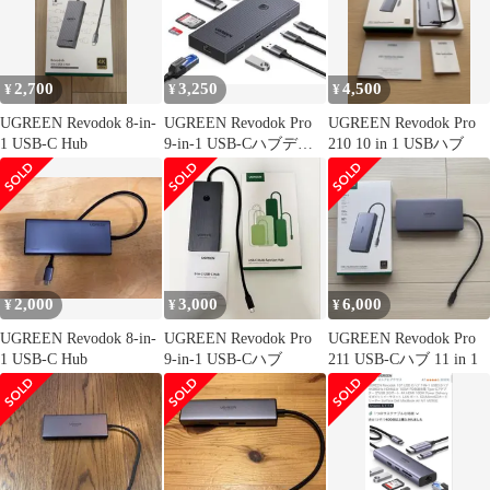
2,700
3,250
4,500
¥
¥
¥
UGREEN Revodok 8-in-
UGREEN Revodok Pro
UGREEN Revodok Pro
1 USB-C Hub
9-in-1 USB-Cハブデー
210 10 in 1 USBハブ
タ転送
2,000
3,000
6,000
¥
¥
¥
UGREEN Revodok 8-in-
UGREEN Revodok Pro
UGREEN Revodok Pro
1 USB-C Hub
9-in-1 USB-Cハブ
211 USB-Cハブ 11 in 1