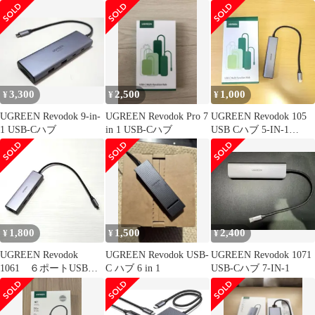
アダプター
C ハブ 6in1
6in1 10
3,300
2,500
1,000
¥
¥
¥
UGREEN Revodok 9-in-
UGREEN Revodok Pro 7
UGREEN Revodok 105
1 USB-Cハブ
in 1 USB-Cハブ
USB Cハブ 5-IN-1
HDMI
1,800
1,500
2,400
¥
¥
¥
UGREEN Revodok
UGREEN Revodok USB-
UGREEN Revodok 1071
1061 ６ポートUSBハ
C ハブ 6 in 1
USB-Cハブ 7-IN-1
ブ