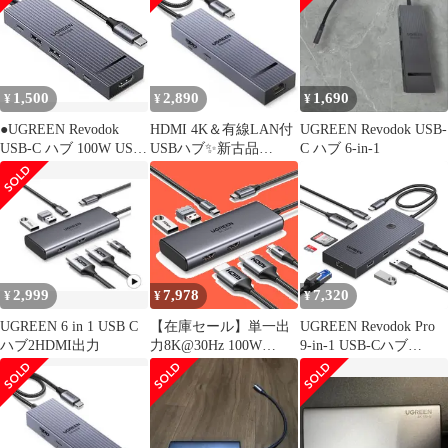
1,500
2,890
1,690
¥
¥
¥
●UGREEN Revodok
HDMI 4K＆有線LAN付
UGREEN Revodok USB-
USB-C ハブ 100W USB
USBハブ✨新古品
C ハブ 6-in-1
PD対応
✨UGREEN 6-in-1
2,999
7,978
7,320
¥
¥
¥
UGREEN 6 in 1 USB C
【在庫セール】単一出
UGREEN Revodok Pro
ハブ2HDMI出力
力8K@30Hz 100W
9-in-1 USB-Cハブ
4K@60Hz PD急速充電
10Gbpsデータ転送対応
ドッキングステーショ
4K HDMI・ギガビット
ン 5Gbps高速データ転
LAN・PD100W・SD/TF
送 2*HDMI出力
カードリーダー搭載
MacBook Cハブ M1/M2
MacBook/iPad/Surfaceな