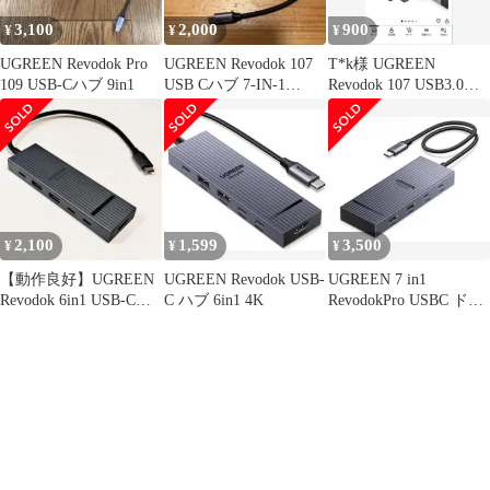
3,100
2,000
900
¥
¥
¥
UGREEN Revodok Pro
UGREEN Revodok 107
T*k様 UGREEN
109 USB-Cハブ 9in1
USB Cハブ 7-IN-1
Revodok 107 USB3.0ハ
4K60Hz
ブ
2,100
1,599
3,500
¥
¥
¥
【動作良好】UGREEN
UGREEN Revodok USB-
UGREEN 7 in1
Revodok 6in1 USB-Cハ
C ハブ 6in1 4K
RevodokPro USBC ドッ
ブ／HDMI出力
キングステーション