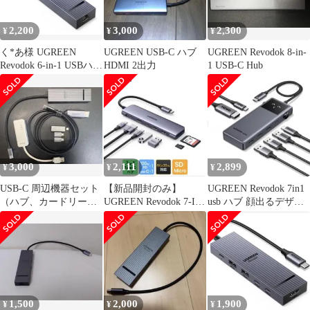
USB XPS 1 ThinkPad in
ど対応ｍａ
iPad 6 Pro/Airに対応
2,200
3,000
2,300
¥
¥
¥
く*あ様 UGREEN
UGREEN USB-C ハブ
UGREEN Revodok 8-in-
Revodok 6-in-1 USBハブ
HDMI 2出力
1 USB-C Hub
本体
3,000
2,111
2,899
¥
¥
¥
USB-C 周辺機器セット
【新品開封のみ】
UGREEN Revodok 7in1
（ハブ、カードリーダ
UGREEN Revodok 7-IN-
usb ハブ 顔出るデザイ
ー、有線LAN）
1 USB-C ハブ
ン 75g軽量
1,500
2,000
1,900
¥
¥
¥