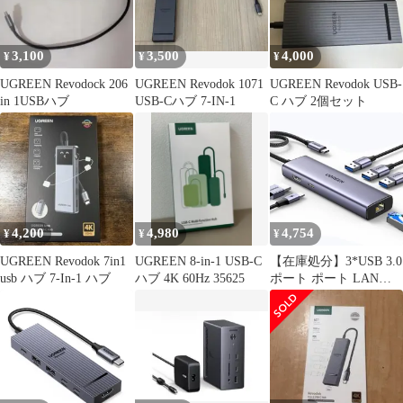
3,100
3,500
4,000
¥
¥
¥
UGREEN Revodock 206
UGREEN Revodok 1071
UGREEN Revodok USB-
in 1USBハブ
USB-Cハブ 7-IN-1
C ハブ 2個セット
4,200
4,980
4,754
¥
¥
¥
UGREEN Revodok 7in1
UGREEN 8-in-1 USB-C
【在庫処分】3*USB 3.0
usb ハブ 7-In-1 ハブ
ハブ 4K 60Hz 35625
ポート ポート LAN
Windows; ギガビットイ
ーサネット Delivery急
速充電 linux; Power
100W
MAC;iPad;Androidシス
テム対応;Surface HDMI
Dell 4K Type-Cア