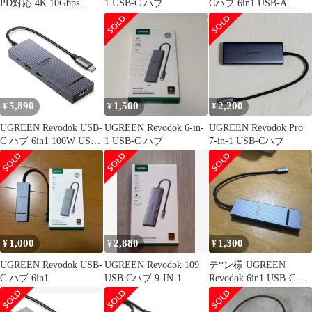
PD対応 4K 10Gbps
1 USB-C ハブ
Cハブ 6in1 USB-A
HDMI
HDMI LAN
5,890
1,500
2,200
¥
¥
¥
UGREEN Revodok USB-
UGREEN Revodok 6-in-
UGREEN Revodok Pro
C ハブ 6in1 100W USB
1 USB-C ハブ
7-in-1 USB-Cハブ
PD対応 4K 60Hz 10Gbps
高速データ転送 HDMI
ポート USB C 3.2 &
USB-A 3.2 MacBook
Pro/Air、iPad Pro、
ThinkpaJu
1,000
2,880
1,300
¥
¥
¥
UGREEN Revodok USB-
UGREEN Revodok 109
テ*ン様 UGREEN
C ハブ 6in1
USB Cハブ 9-IN-1
Revodok 6in1 USB-C ハ
ブ 本体