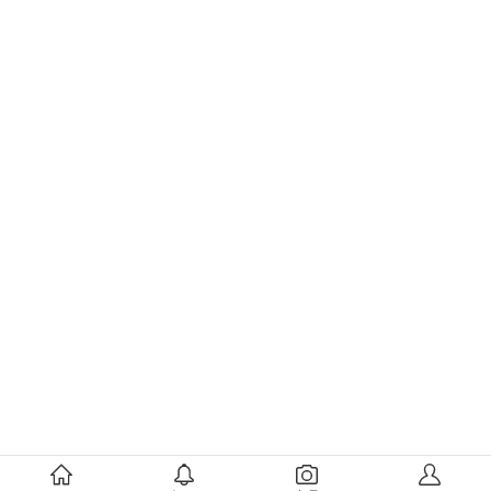
メルカリについて