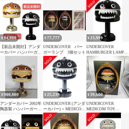
HAMBURGER LAMP
ンバーガーランプ
HAMBURGER LAMP
84,880
77,777
25,999
¥
¥
¥
【新品未開封】アンダ
UNDERCOVER バー
UNDERCOVER
ーカバー ハンバーガー
ガーランプ 3個セット
HAMBURGER LAMP
ランプ メディコムトイ
BLACK アンダーカバ
2個セット
ー
900,000
25,239
39,600
¥
¥
¥
アンダーカバー 2002年
UNDERCOVER (アンダ
UNDERCOVER
陶器製 ハンバーガーラ
ーカバー) × MEDICOM
MEDICOM TOY
ンプ(値下げ交渉可)
TOY HAMBURGER
HAMBURGER LAMP ア
LAMP メディコムトイ
ンダーカバー メディコ
ハンバーガー ランプ ブ
ムトイハンバーガーラ