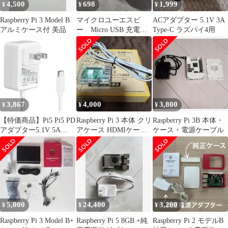
4,500
698
1,999
¥
¥
¥
Raspberry Pi 3 Model B
マイクロユーエスビ
ACアダプター 5.1V 3A
アルミケース付 美品
ー Micro USB 充電器
Type-C ラズパイ4用
ACアダプター ホワイ
ト
3,867
4,000
3,800
¥
¥
¥
【特価商品】Pi5 Pi5 PD
Raspberry Pi 3 本体 クリ
Raspberry Pi 3B 本体・
アダプター5.1V 5A
アケース HDMIケーブ
ケース・電源ケーブル
27W USB GaN搭載
ル付
Type-cケーブル Pi5
Adapter 小型・軽量化
電源 PSE認証済
Raspberry Pi 5充電器
Raspberry ケーブル長
1.2M ラズベリーパイ5
5,000
24,400
3,200
¥
¥
¥
Raspberry Pi 3 Model B+
Raspberry Pi 5 8GB +純
Raspberry Pi 2 モデルB