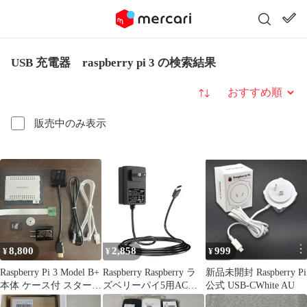
USB 充電器 raspberry pi 3 の検索結果
並び替え
販売中のみ表示
8,800
2,858
999
¥
¥
¥
Raspberry Pi 3 Model B+
Raspberry Raspberry ラ
新品未開封 Raspberry Pi
本体 ケース付 スタータ
ズベリーパイ5用ACア
公式 USB-CWhite AU
ーセット
ダプター Pi Pi 5A C）