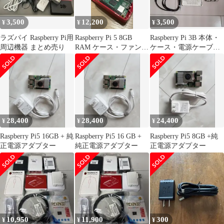
3,500
12,200
3,500
¥
¥
¥
ラズパイ Raspberry Pi用
Raspberry Pi 5 8GB
Raspberry Pi 3B 本体・
周辺機器 まとめ売り
RAM ケース・ファンセ
ケース・電源ケーブル
ット
ジャンク品
28,400
28,400
24,400
¥
¥
¥
Raspberry Pi5 16GB + 純
Raspberry Pi5 16 GB +
Raspberry Pi5 8GB +純
正電源アダプター
純正電源アダプター
正電源アダプター
10,950
11,900
300
¥
¥
¥