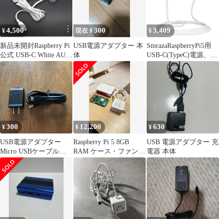
適用（ブラック）
用（Raspberry Pi Vemico
3、Pi 2、タブレット、
スマホにも
4,500
300
3,409
¥
現在 ¥
¥
新品未開封Raspberry Pi
USB電源アダプター 本
SmrazaRaspberryPi5用
公式 USB-C White AU4
体
USB-C(TypeC)電源、
個セット
5.1V5APD27Wラズベリ
ーパイ5用ACアダプタ
ーRaspberryPi5に適
300
12,200
630
¥
¥
¥
USB電源アダプター
Raspberry Pi 5 8GB
USB 電源アダプター 充
Micro USBケーブルセ
RAM ケース・ファン・
電器 本体
ット 本体
充電器セット