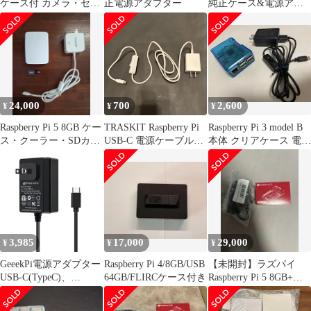
ケース付 カメラ・セン
正電源アダプター
純正ケース&電源アダ
サーおまけ
プター
24,000
700
2,600
¥
¥
¥
Raspberry Pi 5 8GB ケー
TRASKIT Raspberry Pi
Raspberry Pi 3 model B
ス・クーラー・SDカー
USB-C 電源ケーブル
本体 クリアケース 電源
ド・電源付属
5V 3A
スイッチ付
3,985
17,000
29,000
¥
¥
¥
GeeekPi電源アダプター
Raspberry Pi 4/8GB/USB
【未開封】ラズパイ
USB-C(TypeC)、
64GB/FLIRCケース付き
Raspberry Pi 5 8GB+電
RaspberryPi58GB4GB用
源アダプタ
5V/5A電源アダプタ