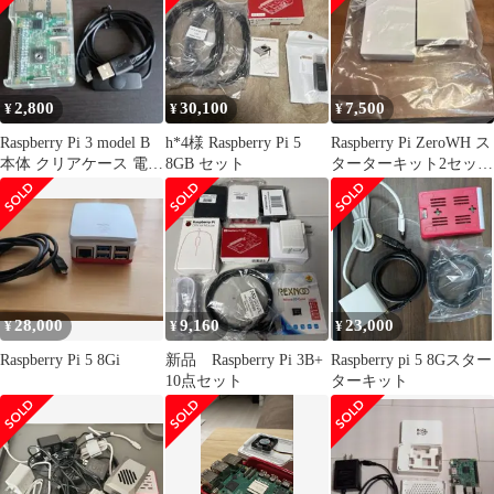
ー、PSE認定
2,800
30,100
7,500
¥
¥
¥
Raspberry Pi 3 model B
h*4様 Raspberry Pi 5
Raspberry Pi ZeroWH ス
本体 クリアケース 電源
8GB セット
ターターキット2セット
スイッチ付
Tuck9様専用
28,000
9,160
23,000
¥
¥
¥
Raspberry Pi 5 8Gi
新品 Raspberry Pi 3B+
Raspberry pi 5 8Gスター
10点セット
ターキット