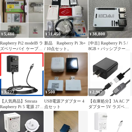
5.1V (Type USB-C 5に
適用（ブラック） PDア
ダプター 27W 電源 5
Smraza
5,480
11,450
38,800
¥
¥
¥
Raspberry Pi2 modelB ラ
新品 Raspberry Pi 3b+
[中古] Raspberry Pi 5 /
ズベリーパイ ケーブル
/ 10点セット。
8GB + パッシブクーリ
ACアダプタ
ングケース
3,777
500
2,967
¥
¥
¥
【人気商品】Smraza
USB電源アダプター 4
【在庫処分】3A AC ア
Raspberry Pi 5 電源 27W
点セット
ダプター 5V ラズベリ
PDアダプター USB-C
ーパイ3b+ 電源アダプ
(Type C）5.1V 5A ラズ
ター スイッチ付き
ベリーパイ5用ACアダ
3b+電源 Raspberry Pi Pi
プター Raspberry Pi 5に
3 Model Raspberry b+適