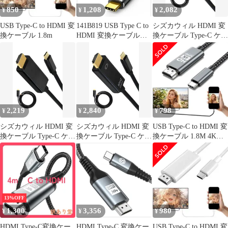
850
1,208
2,082
¥
¥
¥
USB Type-C to HDMI 変
141B819 USB Type C to
シズカウィル HDMI 変
換ケーブル 1.8m
HDMI 変換ケーブル
換ケーブル Type-C ケー
4K@60Hz 単方向通信
ブル iPhone16 iPhone15
(グレー, 1.8m)
iPad 対応 4K 映像出力
簡単接続 1.8m 60Hz ア
ルミニウムタイプ ブラ
ック
2,219
2,840
798
¥
¥
¥
シズカウィル HDMI 変
シズカウィル HDMI 変
USB Type-C to HDMI 変
換ケーブル Type-C ケー
換ケーブル Type-C ケー
換ケーブル 1.8M 4K
ブル iPhone16 iPhone15
ブル iPhone16 iPhone15
N27
iPad 対応 4K 映像出力
iPad 対応 4K 映像出力
簡単接続 1.8m 30Hz プ
簡単接続 1.8m 60Hz プ
ラスチックタイプ ブラ
ラスチックタイプ ブラ
ック
ック
13%OFF
1,300
3,356
980
¥
¥
¥
HDMI Type-C変換ケー
HDMI Type-C 変換ケー
USB Type-C to HDMI 変