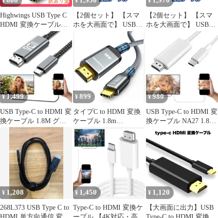
800
1,950
1,970
¥
¥
¥
Highwings USB Type C
【2個セット】 【スマ
【2個セット】 【スマ
HDMI 変換ケーブル
ホを大画面で】 USB
ホを大画面で】 USB
4K@60Hz 単方向通信
Type-C to HDMI 変換ケ
Type-C to HDMI 変換ケ
タイプC to HDMI 変換
ーブル USB 3.1 Type C
ーブル USB 3.1 Type C
ナイロン編み 映像出力
to HDMI ケーブル 変換
to HDMI ケーブル 変換
(グレー, 1.8m)
ケーブル 1.8m 4K 30Hz
ケーブル 1.8m 4K 30Hz
1080P画質 音声・映像
1080P画質 音声・映像
データサポート
データサポート
TAIPUSITOHDMI
TAIPUSITOHDMI
1,499
899
980
¥
¥
¥
USB Type-C to HDMI 変
タイプC to HDMI 変換
USB Type-C to HDMI 変
換ケーブル 1.8M グレ
ケーブル 1.8m
換ケーブル NA27 1.8M
ー 4K対応
4K@60Hz 単方向通信
白色
1,208
1,450
1,120
¥
¥
¥
268L373 USB Type C to
Type-C to HDMI 変換ケ
【大画面に出力】USB
HDMI 単方向通信 変換
ーブル 【4K対応・高速
Type-C to HDMI 変換ケ