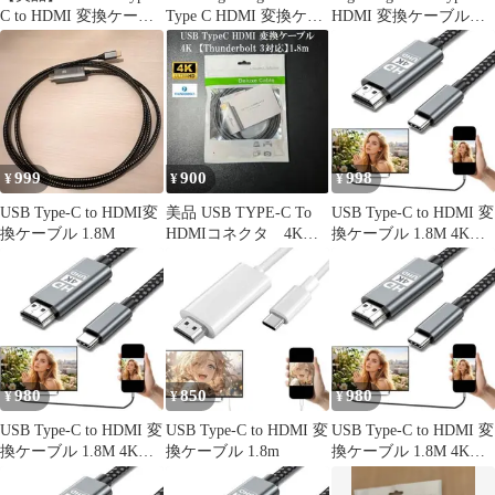
C to HDMI 変換ケーブ
Type C HDMI 変換ケー
HDMI 変換ケーブル
ル 1.8m
ブルhdmi type-c変換
1.8m
4K@30Hz 単方向通信
タイプC to HDMI/usb-c
hdmi HDMI 変換 ナイロ
ン編み 映像出力
Thunderbolt 3/4など対応
999
900
998
¥
¥
¥
USB Type-C to HDMI変
美品 USB TYPE-C To
USB Type-C to HDMI 変
換ケーブル 1.8M
HDMIコネクタ 4K
換ケーブル 1.8M 4K
Type-C HDMI
NA27
980
850
980
¥
¥
¥
USB Type-C to HDMI 変
USB Type-C to HDMI 変
USB Type-C to HDMI 変
換ケーブル 1.8M 4K
換ケーブル 1.8m
換ケーブル 1.8M 4K
NA27
NA27