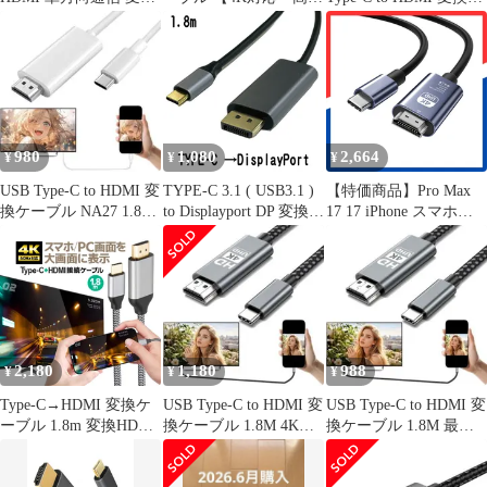
ケーブル 4K@60Hz
伝送】 1.8M USB Type-
ーブル 1.8m 4K対応 ア
C 変換アダプター ナイ
ダプター macbook pro
ロン編み スマホ・タブ
air iPad Pro switch スマ
レット・PC 映像出力
ホ PC ノートパソコン
ミラーリング モニター
テレビ 接続 ミラーリン
延長 iPhone 15/16/17
グ _a
980
1,080
2,664
¥
¥
¥
USB Type-C to HDMI 変
TYPE-C 3.1 ( USB3.1 )
【特価商品】Pro Max
換ケーブル NA27 1.8M
to Displayport DP 変換ケ
17 17 iPhone スマホと
白色
ーブル 4K 30Hz 1080p
テレビをつなぐケーブ
【cable-067】【★A】
ル Pro HDMI変換ケー
ブル
17/16/15/MacBook/iPad/
スマホType CタイプC
音声同期】USB c HDR
対応 3.1接口/ノートPC
2,180
1,180
988
¥
¥
¥
対応 1.8m【
Type-C→HDMI 変換ケ
USB Type-C to HDMI 変
USB Type-C to HDMI 変
ーブル 1.8m 変換HDMI
換ケーブル 1.8M 4K対
換ケーブル 1.8M 最先
ケーブル タイプC 4K
応 高速伝送
端技術搭載
60Hz NLT2H18