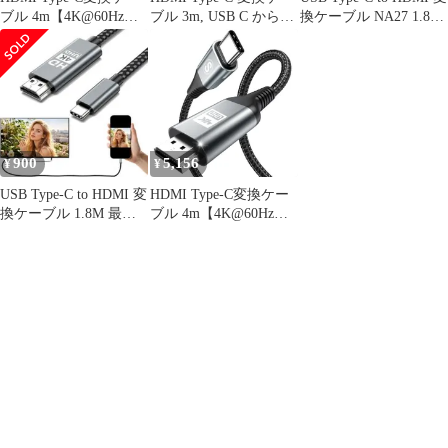
ブル 4m【4K@60Hz
ブル 3m, USB C から
換ケーブル NA27 1.8M
UHD映像出力】タイプ
HDMI 接続ケーブル
白色
C HDMIケーブル
【4K UHD映像出力 】
Thunderbolt 3/4 USB-C
タイプc HD MI 変換け
HDMI
ーぶる Thunderbolt3対
応 設定不要 携帯画面を
テレビに映す iPhone 15
16 17 Pro ...
900
5,156
¥
¥
USB Type-C to HDMI 変
HDMI Type-C変換ケー
換ケーブル 1.8M 最先
ブル 4m【4K@60Hz
端技術搭載
UHD映像出力】タイプ
C HDMIケーブル
Thunderbolt 3/4 USB-C
HDMI iPhone17
16/iPhone15 Pro Max
Plus/Samsung Galax ...