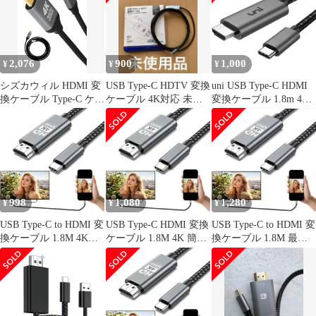
2,076
900
1,000
¥
¥
¥
シズカウィル HDMI 変
USB Type-C HDTV 変換
uni USB Type-C HDMI
換ケーブル Type-C ケー
ケーブル 4K対応 未使
変換ケーブル 1.8m 4K
ブル iPhone16 iPhone15
用品
60Hz
iPad 対応 4K 映像出力
簡単接続 1.8m 30Hz ア
ルミニウムタイプ ブラ
ック
998
1,080
1,280
¥
¥
¥
USB Type-C to HDMI 変
USB Type-C HDMI 変換
USB Type-C to HDMI 変
換ケーブル 1.8M 4K
ケーブル 1.8M 4K 簡単
換ケーブル 1.8M 最先
N27
接続 耐久性
端技術搭載