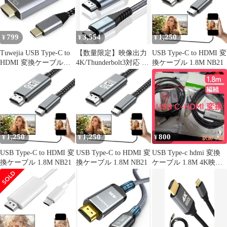
799
3,554
1,250
¥
¥
¥
Tuwejia USB Type-C to
【数量限定】映像出力
USB Type-C to HDMI 変
HDMI 変換ケーブル
4K/Thunderbolt3対応 携
換ケーブル 1.8M NB21
1.8m
帯画面をテレビに映す
タイプC 変換 hdmiケー
ブル iPhone HDMI 17 16
HDMI 15 Pro C
MaxMacBook Pro/iPad
USB Pro/XPS 15/Surfa
1,250
1,250
800
¥
¥
¥
USB Type-C to HDMI 変
USB Type-C to HDMI 変
USB Type-c hdmi 変換
換ケーブル 1.8M NB21
換ケーブル 1.8M NB21
ケーブル 1.8M 4K映像
出力 Tuwejia typec hdmi
ケーブル タイプc スマ
ホ テレビ接続 usb c
thunderbolt 3 変換アダ
プタ