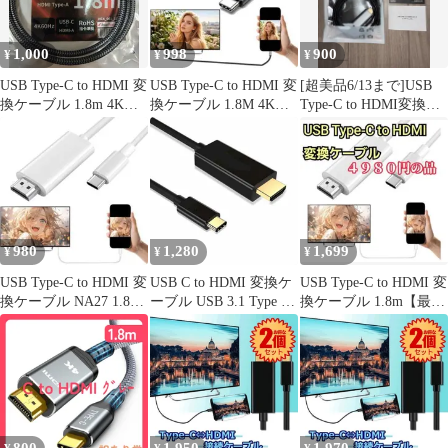
1,000
998
900
¥
¥
¥
USB Type-C to HDMI 変
USB Type-C to HDMI 変
[超美品6/13まで]USB
換ケーブル 1.8m 4K
換ケーブル 1.8M 4K
Type-C to HDMI変換ケ
60Hz
NA27
ーブル 4K対応
980
1,280
1,699
¥
¥
¥
USB Type-C to HDMI 変
USB C to HDMI 変換ケ
USB Type-C to HDMI 変
換ケーブル NA27 1.8M
ーブル USB 3.1 Type C
換ケーブル 1.8m【最先
白色
to HDMI ケーブル 変換
端チップ搭載】
ケーブル 4K 30Hz
1080P画質 音声・映像
データサポート 1.8m
TAIPUSITOHDMI