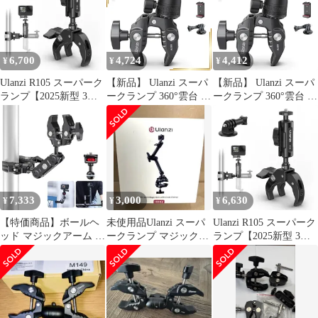
ニターサポート/液晶モ
ニター/アクションカメ
ラ/一眼レフ/自転車・バ
イク・Goproに対応
6,700
4,724
4,412
¥
¥
¥
Ulanzi R105 スーパーク
【新品】 Ulanzi スーパ
【新品】 Ulanzi スーパ
ランプ【2025新型 3爪
ークランプ 360°雲台 カ
ークランプ 360°雲台 カ
構造】360°回転 金属製
メラマウント 1/4ネジ
メラマウント 1/4ネジ
カメラマウント 一体式
カメラホルダー Gopro
カメラホルダー Gopro
カメラグリッパー ホル
用 緩み防止 蟹バサミク
用 緩み防止 蟹バサミク
ダー1/4”ネジ 自転車・
ランプ モニターサポー
ランプ モニターサポー
バイク・オートバイク
ト/液晶モニター/アクシ
ト/液晶モニター/アクシ
リップマウント GoPro
ョンカメラ/一眼レフ/自
ョンカメラ/一眼レフ/自
用アクセサリー アクシ
転車・バイク・Goproに
転車・バイク・Goproに
7,333
3,000
6,630
¥
¥
¥
ョンカメラ用マ
対応 1
対応 1
363f5c2f
【特価商品】ボールヘ
未使用品Ulanzi スーパ
Ulanzi R105 スーパーク
ッド マジックアーム カ
ークランプ マジックア
ランプ【2025新型 3爪
メラマウント ダブルス
ームセット HD02
構造】360°回転 金属製
ーパークランプ 360°回
カメラマウント 一体式
転 角度調整 1/4ネジ付
カメラグリッパー ホル
き交換可能 C017 Gopro
ダー1/4”ネジ 自転車・
用 蟹バサミクランプ ダ
バイク・オートバイク
ブルクランプ Ulanzi 緩
リップマウント GoPro