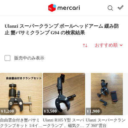
Ulanzi スーパークランプ ボールヘッドアーム 緩み防
止 蟹バサミクランプ G94 の検索結果
並び替え
販売中のみ表示
1,200
3,500
1,900
¥
¥
¥
自由雲台付き蟹バサミ
Ulanzi R105 Y型 スーパ
Ulanzi スーパークラン
クランプキット 1/4イン
ークランプ 、磁気クイ
プ 360°雲台