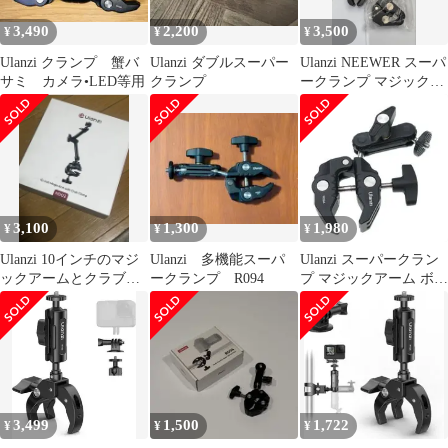
み防止 雲台/撮影/LED
用アクセサリー アクシ
3,490
2,200
3,500
¥
¥
¥
ライト用/モニター外付
ョンカメラ用マウント
け用/バ
付き iPe
Ulanzi クランプ 蟹バ
Ulanzi ダブルスーパー
Ulanzi NEEWER スーパ
サミ カメラ•LED等用
クランプ
ークランプ マジックア
ーム まとめ売り
3,100
1,300
1,980
¥
¥
¥
Ulanzi 10インチのマジ
Ulanzi 多機能スーパ
Ulanzi スーパークラン
ックアームとクラブク
ークランプ R094
プ マジックアーム ボー
ランプ
ルヘッド
3,499
1,500
1,722
¥
¥
¥