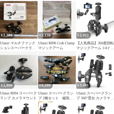
チネジ付きボールヘッ
ックリリース付き
ドマウント
2,200
3,150
2,922
¥
¥
¥
Ulanzi マルチファンク
Ulanzi R096 Crab Clamp
【人気商品】360度回転
ションスーパークラン
マジックアーム
マジックアーム 1/4イン
プ R094
チネジ 偏向防止 蟹バサ
ミクランプ 雲台/撮影
照明機材 緩み防止 固定
ボールヘッドアーム デ
スク アーム スーパーク
ランプ バイク R094 ベ
ストアングル プロジェ
2,000
6,200
3,441
¥
¥
¥
クター Ulanzi ウェブカ
メラに対
Ulanzi R094 スーパーク
Ulanzi スーパークラン
Ulanzi スーパークラン
ランプ カメラマウント
プ 2種セット 磁気マ
プ 360°雲台 カメラマウ
ウントDJI Action5
ント 1/4ネジ カメラホ
ルダー Gopro用 緩み防
止 蟹バサミクランプ モ