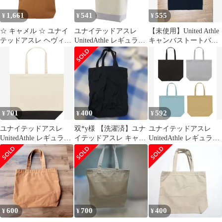
1,661
541
555
¥
¥
¥
☆ キャメル ☆ ユナイ
ユナイテッドアスレ
【未使用】United Athle
テッドアスレ ヘヴィー
UnitedAthle レギュラー
キャンバストートバッ
キャンバス トートバッ
キャンバストートバッ
グ ブラック
グ（中）（ポ トートバ
グ カジュアルバッグ
ッグ ユナイテッドアス
(146001km-5204)、ナチ
レ United Athle シンプ
ュラル/Lグレー
ル 中 キャンバス トー
ト レディース メンズ
綿 コットン 通販 A4 布
701
400
592
¥
¥
¥
おしゃれ
ユナイテッドアスレ
双*y様 【洗濯済】ユナ
ユナイテッドアスレ
UnitedAthle レギュラー
イテッドアスレ キャン
UnitedAthle レギュラー
キャンバス トートバッ
バストート Mサイズ ブ
キャンバス トートバッ
グ 146001KL 5202 ナチ
ラック ×
グ 146001CL 742 オフピ
ュラル/ブラック
ンク
600
700
400
¥
¥
¥