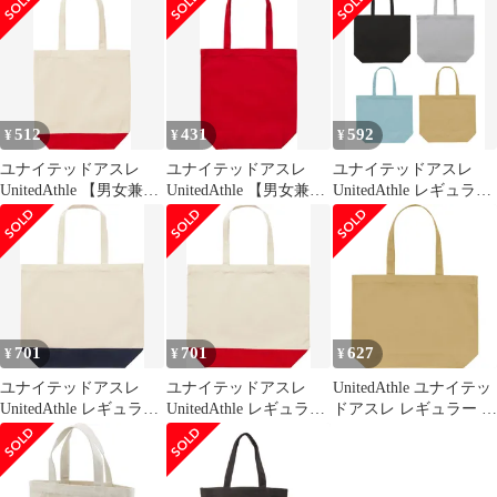
グ 146001CW 23 マスタ
グ 146001CW 249 アシ
グ 146001CW 249 アシ
ード
ッドカーキ
ッドカーキ
512
431
592
¥
¥
¥
ユナイテッドアスレ
ユナイテッドアスレ
ユナイテッドアスレ
UnitedAthle 【男女兼
UnitedAthle 【男女兼
UnitedAthle レギュラー
用】 レギュラー キャン
用】 レギュラー キャン
キャンバス トートバッ
バス トートバッグ 配色
バス トートバッグ カラ
グ 146001CL 236 メルロ
M 146001KM 5250 ナチ
ー M 146001CM 69 レッ
ー
ュラル/レッド
ド
701
701
627
¥
¥
¥
ユナイテッドアスレ
ユナイテッドアスレ
UnitedAthle ユナイテッ
UnitedAthle レギュラー
UnitedAthle レギュラー
ドアスレ レギュラー キ
キャンバス トートバッ
キャンバス トートバッ
ャンバス トートバッグ
グ 146001KL 5286 ナチ
グ 146001KL 5250 ナチ
カジュアル トートバッ
ュラル/ネイビー
ュラル/レッド
グ (146001cw-23)、マス
タード