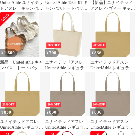
UnitedAthle ユナイテッ
United Athle 1508-01 キ
【新品】ユナイテッド
ドアスレ キャンバス
ャンバストートバッグ
アスレ ヘヴィー キャン
トートバック ブラウ
無地 未使用
バス トートバッグ
ン
20%OFF
20%OFF
1,600
700
836
¥
¥
¥
新品 United athle キャ
ユナイテッドアスレ
ユナイテッドアスレ
ンバス トートバッ
UnitedAthle レギュラー
UnitedAthle レギュラー
グ 4セット 20×36
キャンバス トートバッ
キャンバス トートバッ
グ 146001NW 19 ナチュ
グ 146001CW 23 マスタ
ラル
ード
20%OFF
20%OFF
20%OFF
830
830
836
¥
¥
¥
ユナイテッドアスレ
ユナイテッドアスレ
ユナイテッドアスレ
UnitedAthle レギュラー
UnitedAthle レギュラー
UnitedAthle レギュラー
キャンバス トートバッ
キャンバス トートバッ
キャンバス トートバッ