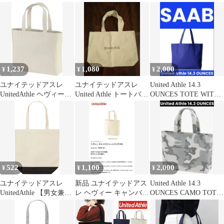
グ
バッグM
OPEL
1,237
1,080
2,000
¥
¥
¥
ユナイテッドアスレ
ユナイテッドアスレ
United Athle 14.3
UnitedAthle ヘヴィーキ
United Athle トートバッ
OUNCES TOTE WITH
ャンバス トートバッグ
グ キャンパス生地
SAAB
大 151801 19 ナチュラ
ル
522
1,100
2,000
¥
¥
¥
ユナイテッドアスレ
新品 ユナイテッドアス
United Athle 14.3
UnitedAthle 【男女兼
レ ヘヴィー キャンバス
OUNCES CAMO TOTE
用】 レギュラー キャン
トートバッグ 中 ナチュ
BAG
バス トートバッグ 配色
ラル①
M 146001KM 5202 ナチ