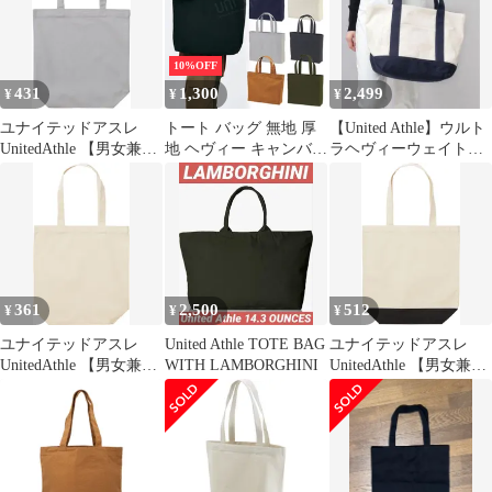
ュラル/ブラック
10%OFF
431
1,300
2,499
¥
¥
¥
ユナイテッドアスレ
トート バッグ 無地 厚
【United Athle】ウルト
UnitedAthle 【男女兼
地 ヘヴィー キャンバス
ラヘヴィーウェイトキ
用】 レギュラー キャン
ユナイテッドアスレ
ャンバストートバッグ
バス トートバッグ カラ
1518-01 大 通勤 通学 ト
ー M 146001CM 10 Lグ
ート 帆布 オリジナル
レー
United Athle 手提げ 習
い事 ジム 手提げ エコ
バッグ マザーズバッグ
綿100％ コットン 13L
361
2,500
512
¥
¥
¥
ユナイテッドアスレ
United Athle TOTE BAG
ユナイテッドアスレ
UnitedAthle 【男女兼
WITH LAMBORGHINI
UnitedAthle 【男女兼
用】 レギュラー キャン
用】 レギュラー キャン
バス トートバッグ ナチ
バス トートバッグ 配色
ュラル M 146001NM 19
M 146001KM 5202 ナチ
ナチュラル
ュラル/ブラック