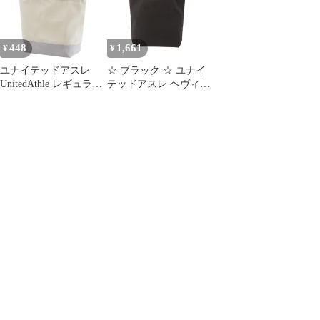
448
1,661
¥
¥
ユナイテッドアスレ
☆ ブラック ☆ ユナイ
UnitedAthle レギュラー
テッドアスレ ヘヴィー
キャンバストートバッ
キャンバス トートバッ
グ カジュアルバッグ
グ（中）（ポ トートバ
(146001ks-5204)、ナチ
ッグ ユナイテッドアス
ュラル/Lグレー
レ United Athle シンプ
ル 中 キャンバス トー
ト レディース メンズ
綿 コットン 通販 A4 布
おしゃれ