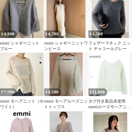
ト フリーサイズ
4,000
4,700
2,500
¥
¥
¥
emmi シャギーニット
emmi シャギーニットワ
フェザー Vネック ニッ
ブルー
ンピース
ト チャコールグレー
5,600
4,500
11,000
¥
¥
¥
emmi モヘアニット（ホ
emmi モヘアルーズニッ
タグ付き新品未使用
ワイト）
トトップス
emmiルーズモヘアニッ
トトップス ミント