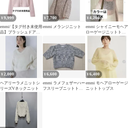
9,999
7,700
4,200
¥
¥
¥
emmi/【タグ付き未使用
emmi メランジニット
emmi シャイニーモヘア
品】ブラッシュドアン
ローゲージニットトッ
サンブルニット
プス BLK
2,000
6,600
6,400
¥
¥
¥
ヘアリーラメニットシ
emmi ラメフェザーハー
emmi モヘアローゲージ
リーズVネックニット
フスリーブニットトッ
ニットトップス
プス