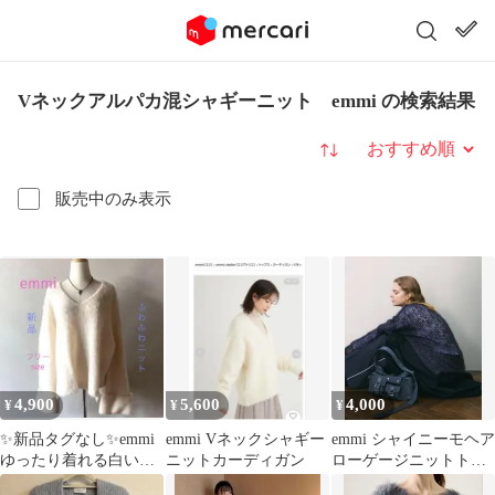
Vネックアルパカ混シャギーニット emmi の検索結果
並び替え
販売中のみ表示
4,900
5,600
4,000
¥
¥
¥
✨新品タグなし✨emmi
emmi Vネックシャギー
emmi シャイニーモヘア
ゆったり着れる白いふ
ニットカーディガン
ローゲージニットトッ
わふわあったかニッ
プス ネイビー