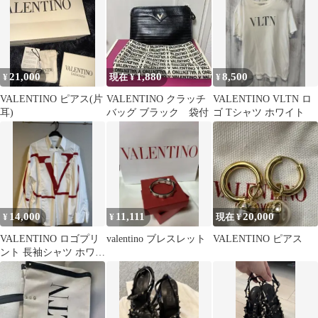
21,000
1,880
8,500
¥
現在 ¥
¥
VALENTINO ピアス(片
VALENTINO クラッチ
VALENTINO VLTN ロ
耳)
バッグ ブラック 袋付
ゴ Tシャツ ホワイト
14,000
11,111
20,000
¥
¥
現在 ¥
VALENTINO ロゴプリ
valentino ブレスレット
VALENTINO ピアス
ント 長袖シャツ ホワイ
ト