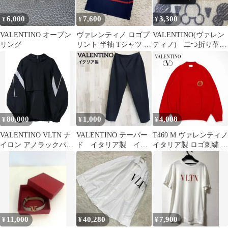
6,000
7,600
3,300
¥
¥
¥
VALENTINO オープン
ヴァレンティノ ロゴプ
VALENTINO(ヴァレン
リング
リント 半袖 Tシャツ ネ
ティノ) 二つ折り革財
イビー XL
布 ブラック
80,000
1,000
4,008
¥
¥
¥
VALENTINO VLTN ナ
VALENTINO テーパー
T469 M ヴァレンティノ
イロン アノラックパー
ド イタリア製 イー
イタリア製 ロゴ刺繍 ハ
カー
ジーパンツ イージー
イネック ニット メンズ
パンツ
11,000
40,280
7,900
¥
¥
¥