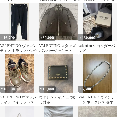
財布 キャンバス
ィノ イタリア製
16,700
80,000
130,000
¥
¥
¥
VALENTINO ヴァレン
VALENTINO スタッズ
valentino ショルダーバ
ティノ トラックパンツ
ボンバージャケット 襟
ッグ
レザー サイズ48
10,000
15,000
5,500
¥
¥
¥
VALENTINO ヴァレン
ヴァレンティノ 二つ折
VALENTINO ヴィンテ
ティノ ハイカットスニ
り財布
ージ ネックレス 喜平
ーカー 39 TRB39YO