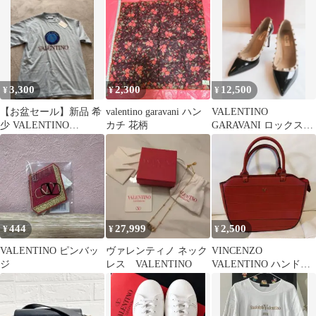
3,300
2,300
12,500
¥
¥
¥
【お盆セール】新品 希
valentino garavani ハン
VALENTINO
少 VALENTINO
カチ 花柄
GARAVANI ロックスタ
STUDIO Tシャツ
ッズ パンプス 箱袋付き
444
27,999
2,500
¥
¥
¥
VALENTINO ピンバッ
ヴァレンティノ ネック
VINCENZO
ジ
レス VALENTINO
VALENTINO ハンドバ
ッグ レザー レッド 赤