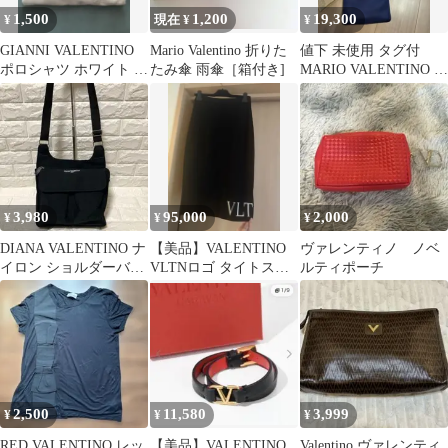
1,500
1,200
19,300
¥
現在 ¥
¥
GIANNI VALENTINO
Mario Valentino 折りた
値下 未使用 タグ付
ポロシャツ ホワイト M
たみ傘 雨傘［箱付き]
MARIO VALENTINO バ
夏の綺麗め 白一色
ッグ ショルダーバッ
グ
3,980
95,000
2,000
¥
¥
¥
DIANA VALENTINO ナ
【美品】VALENTINO
ヴァレンティノ ノベ
イロン ショルダーバッ
VLTNロゴ タイトスカ
ルティポーチ
グ ブラック 軽量
ート ブラック
2,500
11,580
3,999
¥
¥
¥
RED VALENTINO レッ
【美品】VALENTINO
Valentino ヴァレンティ