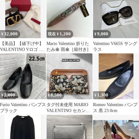
V金具
32,000
1,200
9,000
¥
現在 ¥
¥
【美品】【値下げ中】
Mario Valentino 折りた
Valentino V665S サング
VALENTINO Vロゴ ベ
たみ傘 雨傘［箱付き]
ラス
ルト ブラック 070
2,000
8,500
1,300
¥
¥
¥
Furio Valentino パンプス
タグ付未使用 MARIO
Romeo Valentino パンプ
ブラック
VALENTINO セカンド
ス 黒 23.0cm
バッグ 花柄