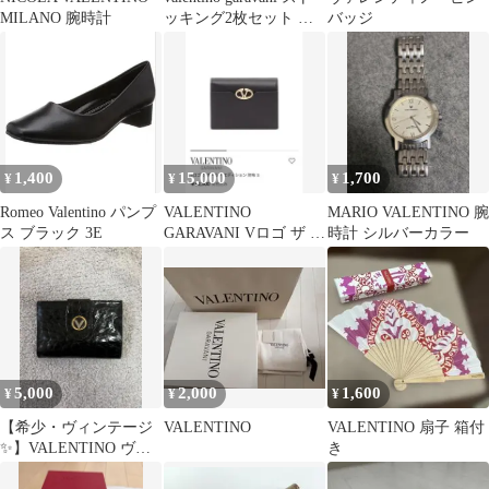
MILANO 腕時計
ッキング2枚セット M-L
バッジ
M137
1,400
15,000
1,700
¥
¥
¥
Romeo Valentino パンプ
VALENTINO
MARIO VALENTINO 腕
ス ブラック 3E
GARAVANI Vロゴ ザ ボ
時計 シルバーカラー
ールド エディション 財
布
5,000
2,000
1,600
¥
¥
¥
【希少・ヴィンテージ
VALENTINO
VALENTINO 扇子 箱付
✨️】VALENTINO ヴァ
き
レンティノ2つ折り財布