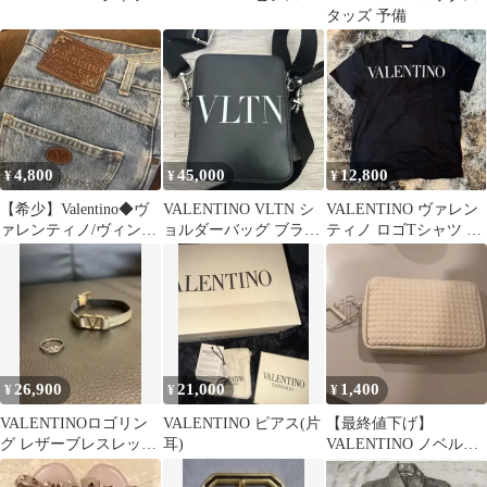
タッズ 予備
4,800
45,000
12,800
¥
¥
¥
【希少】Valentino◆ヴ
VALENTINO VLTN シ
VALENTINO ヴァレン
ァレンティノ/ヴィンテ
ョルダーバッグ ブラッ
ティノ ロゴTシャツ ブ
ージ/イタリア製/90s/L
ク
ラック 半袖 コットン
26,900
21,000
1,400
¥
¥
¥
VALENTINOロゴリン
VALENTINO ピアス(片
【最終値下げ】
グ レザーブレスレット
耳)
VALENTINO ノベルテ
★期間限定最終お値下
ィ ポーチ
げ中★