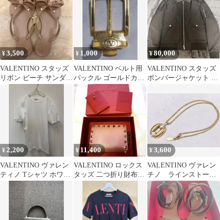
3,500
1,000
80,000
¥
¥
¥
VALENTINO スタッズ
VALENTINO ベルト用
VALENTINO スタッズ
リボン ビーチ サンダル
バックル ゴールドカラ
ボンバージャケット 襟
35
ー
レザー サイズ48
2,200
11,400
3,600
¥
¥
¥
VALENTINO ヴァレン
VALENTINO ロックス
VALENTINO ヴァレン
ティノ Tシャツ ホワイ
タッズ 二つ折り財布
チノ ラインストー
ト
【美品】
ン ネックレス 44401