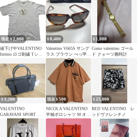
2,800
8,400
1,888
現在 ¥
¥
¥
値下げ中VALENTINO
Valentino V665S サング
Como valentino ゴール
Intimo ロゴ刺繍 Tシャ
ラス ブラウン べっ甲柄
ド クォーツ腕時計
ツ ホワイト
スクエア
3,200
500
25,000
¥
現在 ¥
¥
VALENTINO
NICOLA VALENTINO
RED VALENTINO レ
GARAVANI SPORT バ
半袖ポロシャツ M オレ
ッドヴァレンチノ
ッグ 黒 ヴァレンティノ
ンジ 鹿の子 レトロ