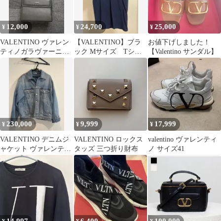
12,000
24,700
25,000
¥
¥
¥
VALENTINO ヴァレン
【VALENTINO】ブラ
お値下げしました！
ティノガラヴァーニレ
ック Mサイズ Tシャ
【Valentino サンダル】
ザーバッグ 2way
ツ ロゴプリント
230,000
9,999
17,999
¥
¥
¥
VALENTINO デニムジ
VALENTINO ロックス
valentino ヴァレンティ
ャケット ヴァレンティ
タッズ 三つ折り財布
ノ サイズ41
ノ