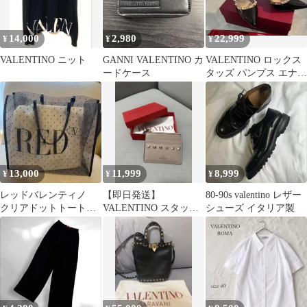
14,000
2,980
22,999
¥
¥
¥
VALENTINO ニット
GANNI VALENTINO カ
VALENTINO ロックス
ードケース
タッズ パンプス エナメ
ル 37CM
13,000
11,999
8,999
¥
¥
¥
レッドバレンティノ
【即日発送】
80-90s valentino レザー
クリアドットトートバ
VALENTINO スタッズ
シューズ イタリア製
ッグ
付きフラグメントケー
ス