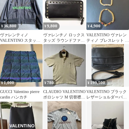
36,800
9,800
4,900
¥
¥
¥
ヴァレンティノ
ヴァレンチノ ロックス
VALENTINO ヴァレン
VALENTINO スタッズ
タッズ ラウンドファス
ティノ ブレスレット ヴ
ブルゾン ブラック46
ナー 長財布 Valentino
ィンテージ2点
メンズMサイズ
1,000
780
199,500
¥
¥
¥
GUCCI Valentino pierre
CLAUDIO VALENTINO
VALENTINO ブラック
cardin ハンカチ
ポロシャツ M 切替襟
レザーショルダーバッ
レトロ
グ