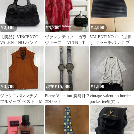
2,100
5,800
2,000
¥
¥
¥
【美品】VINCENZO
ヴァレンティノ ガラ
VALENTINO ロゴ型押
VALENTINO ハンドバ
ヴァーニ VLTN Tシ
し クラッチバッグ ブラ
ッグ トート 黒
ャツ レッド 赤 L
ック
3,780
15,000
1,800
¥
現在 ¥
¥
ジャンニバレンチノ
Pierre Valentino 腕時計 2
vintage valentino border
フルジップ ベスト M
本セット
pocket tee短丈 L