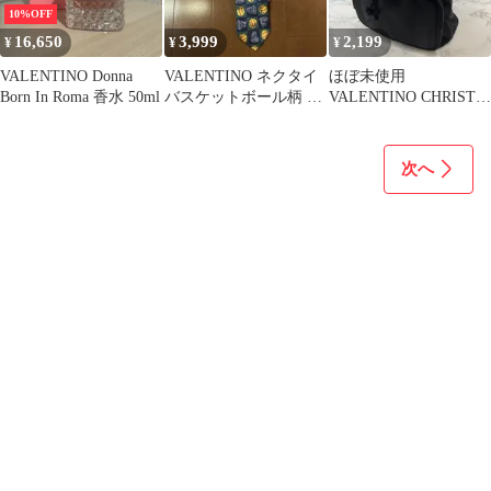
10%OFF
16,650
3,999
2,199
¥
¥
¥
VALENTINO Donna
VALENTINO ネクタイ
ほぼ未使用
Born In Roma 香水 50ml
バスケットボール柄 シ
VALENTINO CHRISTY
ルク100%
ヴァレンティノクリス
ティーリュック
次へ