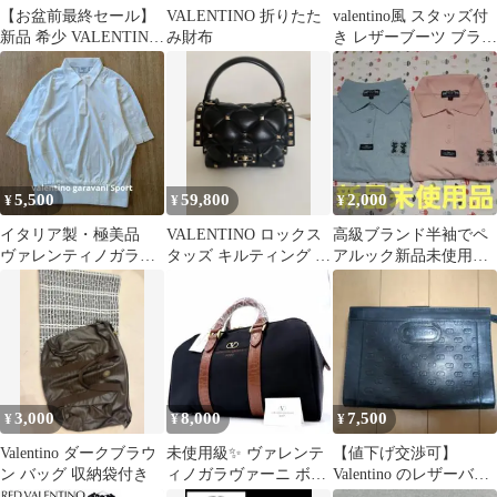
【お盆前最終セール】
VALENTINO 折りたた
valentino風 スタッズ付
新品 希少 VALENTINO
み財布
き レザーブーツ ブラッ
STUDIO Tシャツ
ク
5,500
59,800
2,000
¥
¥
¥
イタリア製・極美品
VALENTINO ロックス
高級ブランド半袖でペ
ヴァレンティノガラヴ
タッズ キルティング ハ
アルック新品未使用品
ァーニ スポーツ コット
ンドバッグ
VALENTINOのポロシ
ンポロシャツ 白
ャツ2枚セット
3,000
8,000
7,500
¥
¥
¥
Valentino ダークブラウ
未使用級✨ ヴァレンテ
【値下げ交渉可】
ン バッグ 収納袋付き
ィノガラヴァーニ ボス
Valentino のレザーバッ
トンバッグ ナイロン ク
グ