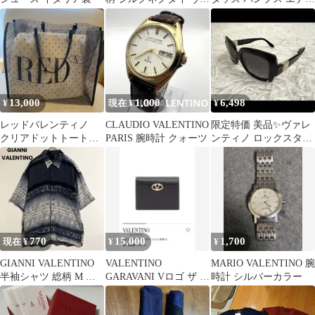
レンティノ バレンチノ
ル 37CM
13,000
1,000
6,498
¥
現在 ¥
¥
レッドバレンティノ
CLAUDIO VALENTINO
限定特価 美品✨ヴァレ
クリアドットトートバ
PARIS 腕時計 クォーツ
ンティノ ロックスタッ
ッグ
ズ サングラス V714S
黒
770
15,000
1,700
現在 ¥
¥
¥
GIANNI VALENTINO
VALENTINO
MARIO VALENTINO 腕
半袖シャツ 総柄 M レ
GARAVANI Vロゴ ザ ボ
時計 シルバーカラー
トロ 古着
ールド エディション 財
布