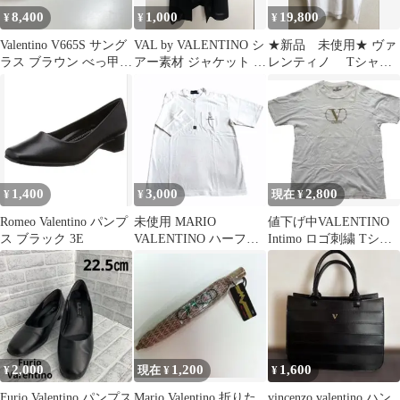
8,400
1,000
19,800
¥
¥
¥
Valentino V665S サング
VAL by VALENTINO シ
★新品 未使用★ ヴァ
ラス ブラウン べっ甲柄
アー素材 ジャケット ブ
レンティノ Tシャ
スクエア
ラック M
ツ カットソー XS ロ
ゴTシャツ
1,400
3,000
2,800
¥
¥
現在 ¥
Romeo Valentino パンプ
未使用 MARIO
値下げ中VALENTINO
ス ブラック 3E
VALENTINO ハーフジ
Intimo ロゴ刺繍 Tシャ
ップ Tシャツ 半袖 M
ツ ホワイト
2,000
1,200
1,600
¥
現在 ¥
¥
Furio Valentino パンプス
Mario Valentino 折りた
vincenzo valentino ハン