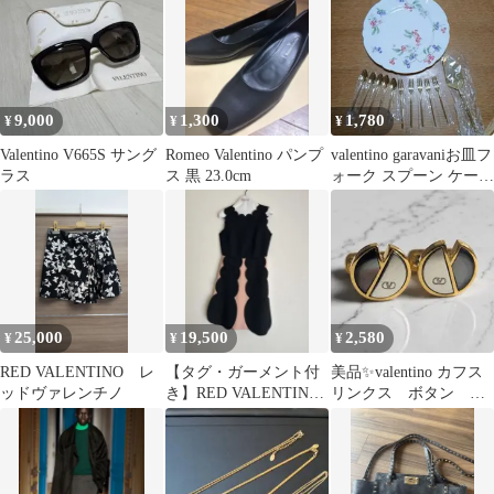
9,000
1,300
1,780
¥
¥
¥
Valentino V665S サング
Romeo Valentino パンプ
valentino garavaniお皿フ
ラス
ス 黒 23.0cm
ォーク スプーン ケーキ
サーバーセット
25,000
19,500
2,580
¥
¥
¥
RED VALENTINO レ
【タグ・ガーメント付
美品✨valentino カフス
ッドヴァレンチノ
き】RED VALENTINO
リンクス ボタン ロ
ドレス 38
ゴ ゴールド ブラッ
ク