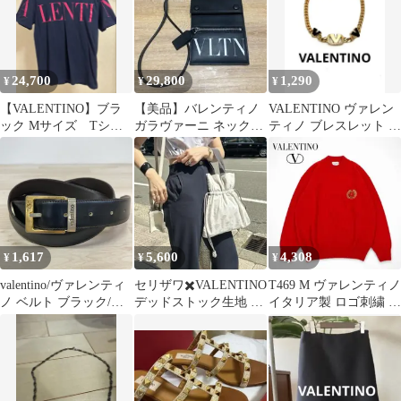
24,700
29,800
1,290
¥
¥
¥
【VALENTINO】ブラ
【美品】バレンティノ
VALENTINO ヴァレン
ック Mサイズ Tシャ
ガラヴァーニ ネックウ
ティノ ブレスレット V
ツ ロゴプリント
ォレット 財布 スマホポ
ロゴ チェーン 喜平
ーチ 黒
1,617
5,600
4,308
¥
¥
¥
valentino/ヴァレンティ
セリザワ✖️VALENTINO
T469 M ヴァレンティノ
ノ ベルト ブラック/黒
デッドストック生地 ☆
イタリア製 ロゴ刺繍 ハ
ゴールド/シルバー金具
巾着バッグ［美品］
イネック ニット メンズ
ロゴ刻印 Vロゴ
[OD02893]