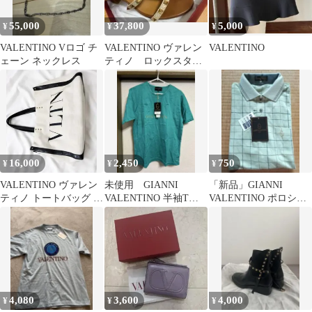
55,000
37,800
5,000
¥
¥
¥
VALENTINO Vロゴ チ
VALENTINO ヴァレン
VALENTINO
ェーン ネックレス
ティノ ロックスタッ
ズ サンダル
16,000
2,450
750
¥
¥
¥
VALENTINO ヴァレン
未使用 GIANNI
「新品」GIANNI
ティノ トートバッグ 値
VALENTINO 半袖Tシ
VALENTINO ポロシャ
下げ交渉可、メルカリ
ャツ グリーン M 日本
ツ チェック柄 M
最安値
製
4,080
3,600
4,000
¥
¥
¥