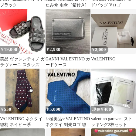
ブラック
たみ傘 雨傘［箱付き]
ドバッグ Vロゴ
19,000
2,980
2,000
¥
¥
¥
美品 ヴァレンティノ ガ
GANNI VALENTINO カ
VALENTINO
ラヴァーニ スタッズ サ
ードケース
ンダル 24.5cm
550
5,000
400
¥
¥
現在 ¥
VALENTINO ネクタイ
✨極美品✨VALENTINO
valentino garavani スト
総柄 ネイビー系
ネクタイ 剣先ロゴ 総柄
ッキング2枚セット M-
ネイビー シルク100%
M137