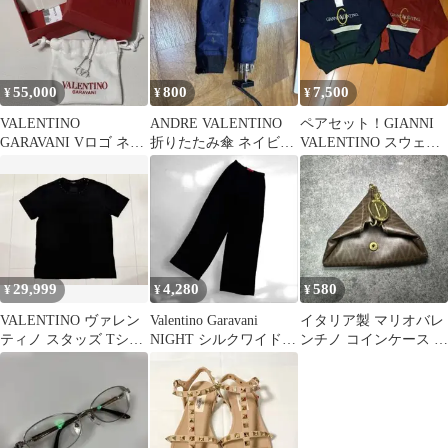
55,000
800
7,500
¥
¥
¥
VALENTINO
ANDRE VALENTINO
ペアセット！GIANNI
GARAVANI Vロゴ ネッ
折りたたみ傘 ネイビー
VALENTINO スウェッ
クレス
携帯用
ト 2枚セット
29,999
4,280
580
¥
¥
¥
VALENTINO ヴァレン
Valentino Garavani
イタリア製 マリオバレ
ティノ スタッズ Tシャ
NIGHT シルクワイドパ
ンチノ コインケース 三
ツ 黒 XS
ンツ 40（A1
角形 希少 ヴィンテージ