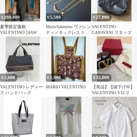
200,000
5,500
27,000
¥
¥
¥
夏季限定価格
MarioValentino ヴァレン
VALENTINO
VALENTINO 24AW コ
ティノネックレス 3点
GARAVANI スタッズ シ
ート SIZE44
セット
ョルダーバッグ
2,600
1,990
32,000
¥
¥
¥
VALENTINO レディー
MARIO VALENTINO
【美品】【値下げ中】
ス ハンドバッグ
VALENTINO Vロゴ ベ
ルト ブラック 070