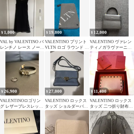
1,000
19,800
12,000
¥
¥
¥
VAL by VALENTINO バ
VALENTINO プリント
VALENTINO ヴァレン
レンチノ レース ノース
VLTN ロゴ ラウンド 長
ティノガラヴァーニレ
リーブワンピース
財布 キャンバス
ザーバッグ 2way
26,900
27,000
11,400
¥
¥
¥
VALENTINOロゴリン
VALENTINO ロックス
VALENTINO ロックス
グ レザーブレスレット
タッズ ショルダーバッ
タッズ 二つ折り財布
★期間限定最終お値下
グ ライトブルー
【美品】
げ中★