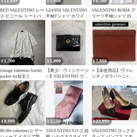
12,999
1,000
8,500
¥
¥
¥
RED VALENTINO レー
GIANNI VALENTINO
VALENTINO ROMA プ
ス ビニール トートバッ
半袖Tシャツ ホワイト
リーツ半袖シャツ 白 40
グ
Mサイズ
伊製
1,700
5,000
7,900
¥
¥
¥
vintage valentino border
【希少・ヴィンテージ
⭐️【未使用品】ヴァレ
pocket tee短丈 L
✨️】VALENTINO ヴァ
ンチノガラバーニ⭐️ ク
レンティノ2つ折り財布
ラッチバッグ 赤 ゴ
V金具
ールド
8,999
3,580
22,999
¥
¥
¥
80-90s valentino レザー
VALENTINO Vロゴ 総
VALENTINO ロックス
シューズ イタリア製
柄 シルクネクタイ ヴァ
タッズ パンプス エナメ