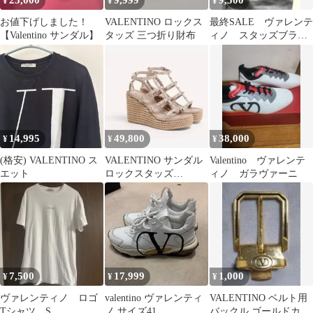
25,000
9,999
9,500
¥
¥
¥
お値下げしました！
VALENTINO ロックス
最終SALE ヴァレンテ
【Valentino サンダル】
タッズ 三つ折り財布
ィノ スタッズブラッ
クデニムパンツ 定価
10万円
14,995
49,800
38,000
¥
¥
¥
(格安) VALENTINO ス
VALENTINO サンダル
Valentino ヴァレンテ
エット
ロックスタッズ
ィノ ガラヴァーニ
GARAVANI ウェッジソ
ール
7,500
17,999
1,000
¥
¥
¥
ヴァレンティノ ロゴ
valentino ヴァレンティ
VALENTINO ベルト用
Tシャツ S
ノ サイズ41
バックル ゴールドカラ