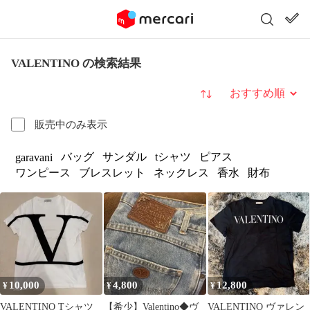
VALENTINO の検索結果
並び替え
販売中のみ表示
バッグ
サンダル
tシャツ
ピアス
garavani
ワンピース
ブレスレット
ネックレス
香水
財布
10,000
4,800
12,800
¥
¥
¥
VALENTINO Tシャツ
【希少】Valentino◆ヴ
VALENTINO ヴァレン