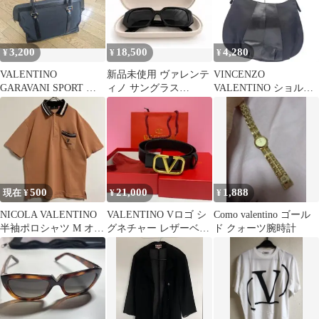
3,200
18,500
4,280
¥
¥
¥
VALENTINO
新品未使用 ヴァレンテ
VINCENZO
GARAVANI SPORT バ
ィノ サングラス
VALENTINO ショルダ
ッグ 黒 ヴァレンティノ
VG0003SA 001
ーバッグ ブラック マチ
調整可
500
21,000
1,888
現在 ¥
¥
¥
NICOLA VALENTINO
VALENTINO Vロゴ シ
Como valentino ゴール
半袖ポロシャツ M オレ
グネチャー レザーベル
ド クォーツ腕時計
ンジ 鹿の子 レトロ
ト 黒 4cm