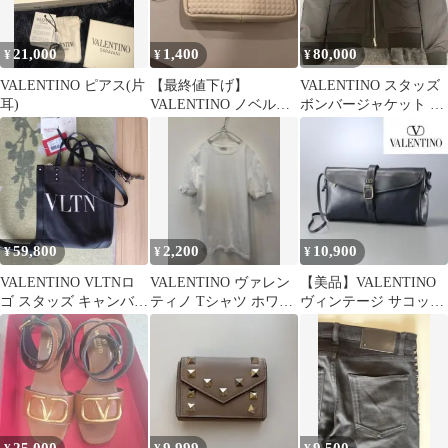
21,000
1,400
80,000
¥
¥
¥
VALENTINO ピアス(片
【最終値下げ】
VALENTINO スタッズ
耳)
VALENTINO ノベルテ
ボンバージャケット 襟
ィ ポーチ
レザー サイズ48
59,800
2,200
10,900
¥
¥
¥
VALENTINO VLTNロ
VALENTINO ヴァレン
【美品】VALENTINO
ゴ スタッズ キャンバス
ティノ Tシャツ ホワイ
ヴィンテージ サコッシ
2WAY トートバッグ
ト
ュ ショルダーバッグ 黒