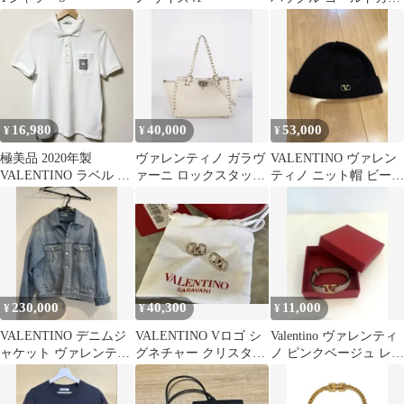
ー
16,980
40,000
53,000
¥
¥
¥
極美品 2020年製
ヴァレンティノ ガラヴ
VALENTINO ヴァレン
VALENTINO ラベル ポ
ァーニ ロックスタッズ
ティノ ニット帽 ビーニ
ロシャツ 白 イタリア製
2WAYトートバッグ
ー カシミア
230,000
40,300
11,000
¥
¥
¥
VALENTINO デニムジ
VALENTINO Vロゴ シ
Valentino ヴァレンティ
ャケット ヴァレンティ
グネチャー クリスタル
ノ ピンクベージュ レザ
ノ
スタッドピアス ゴール
ーブレスレット
ド