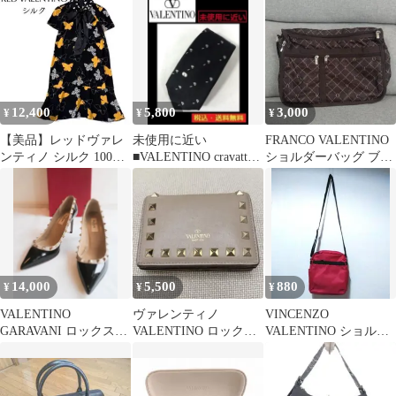
ロコ型押し
12,400
5,800
3,000
¥
¥
¥
【美品】レッドヴァレ
未使用に近い
FRANCO VALENTINO
ンティノ シルク 100%
■VALENTINO cravatte■
ショルダーバッグ ブラ
バタフライ ワンピース
ヴァレンティノ■シルク
ウン
14,000
5,500
880
¥
¥
¥
VALENTINO
ヴァレンティノ
VINCENZO
GARAVANI ロックスタ
VALENTINO ロックス
VALENTINO ショルダ
ッズ パンプス 箱袋付き
タッズ 二つ折り財布
ーバッグ レッド