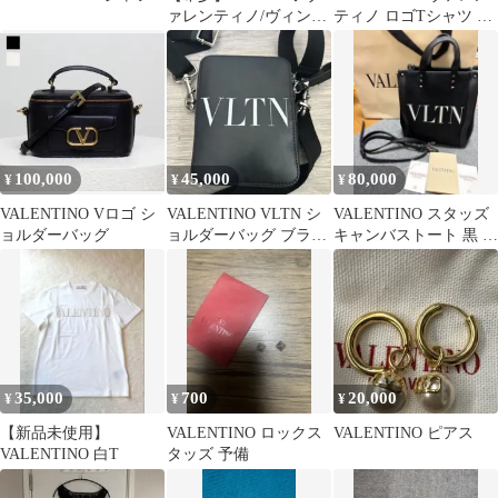
ァレンティノ/ヴィンテ
ティノ ロゴTシャツ ブ
ージ/イタリア製/90s/L
ラック 半袖 コットン
100,000
45,000
80,000
¥
¥
¥
VALENTINO Vロゴ シ
VALENTINO VLTN シ
VALENTINO スタッズ
ョルダーバッグ
ョルダーバッグ ブラッ
キャンバストート 黒 ブ
ク
ラック 2way
35,000
700
20,000
¥
¥
¥
【新品未使用】
VALENTINO ロックス
VALENTINO ピアス
VALENTINO 白T
タッズ 予備