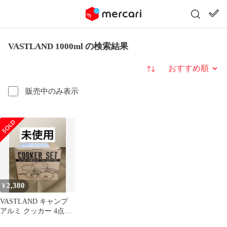
VASTLAND 1000ml の検索結果
並び替え
販売中のみ表示
2,380
¥
VASTLAND キャンプ
アルミ クッカー 4点セ
ット VL-CKT-01