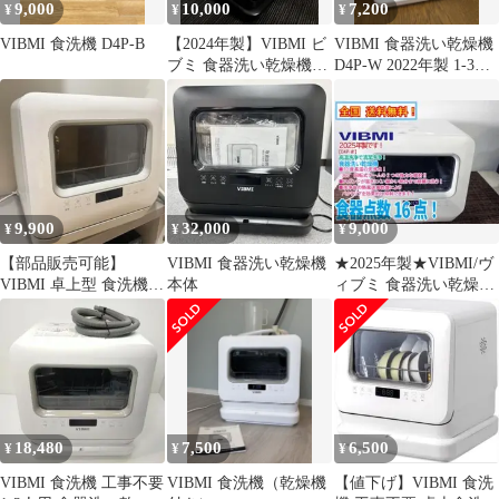
9,000
10,000
7,200
¥
¥
¥
VIBMI 食洗機 D4P-B
【2024年製】VIBMI ビ
VIBMI 食器洗い乾燥機
ブミ 食器洗い乾燥機
D4P-W 2022年製 1-3人
D4P-B
向き 美品
9,900
32,000
9,000
¥
¥
¥
【部品販売可能】
VIBMI 食器洗い乾燥機
★2025年製★VIBMI/ヴ
VIBMI 卓上型 食洗機
本体
ィブミ 食器洗い乾燥機
乾燥機 本体 ホワイト
【D4P-W】GT6U
18,480
7,500
6,500
¥
¥
¥
VIBMI 食洗機 工事不要
VIBMI 食洗機（乾燥機
【値下げ】VIBMI 食洗