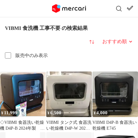
VIBMI 食洗機 工事不要 の検索結果
並び替え
販売中のみ表示
11,999
6,500
4,000
¥
¥
¥
◇VIBMI 食器洗い乾燥
VIBMI タンク式 食器洗
VIBMI D4P-B 食器洗い
機 D4P-B 2024年製 タ
い乾燥機 D4P-W 2023
乾燥機 E745
ンク・水栓2way
年製