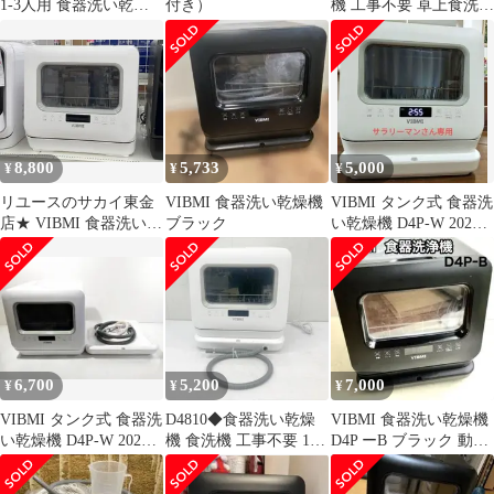
1-3人用 食器洗い乾燥
付き）
機 工事不要 卓上食洗機
機 コンパクト 卓上型
タンク式 食器洗い乾燥
機
8,800
5,733
5,000
¥
¥
¥
リユースのサカイ東金
VIBMI 食器洗い乾燥機
VIBMI タンク式 食器洗
店★ VIBMI 食器洗い乾
ブラック
い乾燥機 D4P-W 2022
燥機 D4P-W 管理
年製
260207-04
6,700
5,200
7,000
¥
¥
¥
VIBMI タンク式 食器洗
D4810◆食器洗い乾燥
VIBMI 食器洗い乾燥機
い乾燥機 D4P-W 2023
機 食洗機 工事不要 1〜
D4P ーB ブラック 動作
年製★
3人用 VIBMI D4P 卓上
確認済み
型 小型 食洗器