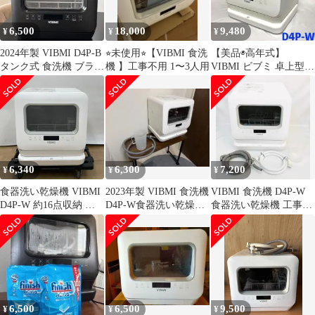
6,500
18,000
9,480
¥
¥
¥
2024年製 VIBMI D4P-B
⭐︎未使用⭐︎【VIBMI 食洗
【美品◉高年式】
タンク式 食洗機 ブラッ
機 】工事不用 1〜3人用
VIBMI ビブミ 卓上型食
ク 動作確認済
器洗い乾燥機 D4P-W
ホワイト
6,340
6,300
7,200
¥
¥
¥
食器洗い乾燥機 VIBMI
2023年製 VIBMI 食洗機
VIBMI 食洗機 D4P-W
D4P-W 約16点収納 水
D4P-W食器洗い乾燥機
食器洗い乾燥機 工事不
道工事不要 節水型
タンク式 工事不要
要 タンク式「8238
6,500
6,500
9,500
¥
¥
¥