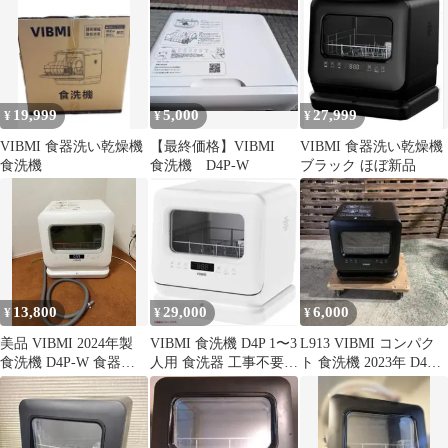
19,999
5,000
27,999
¥
¥
¥
VIBMI 食器洗い乾燥機
【最終価格】VIBMI
VIBMI 食器洗い乾燥機
食洗機
食洗機 D4P-W
ブラック ほぼ新品
13,800
29,000
6,000
¥
¥
¥
美品 VIBMI 2024年製
VIBMI 食洗機 D4P 1〜3
L913 ​VIBMI コンパク
食洗機 D4P-W 食器洗
人用 食洗器 工事不要
ト 食洗機 2023年 D4P-
い乾燥機
コンパクト タンク式
B