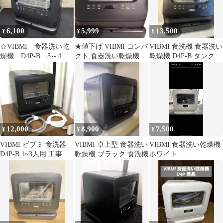
6,100
5,999
13,500
¥
¥
¥
☆VIBMI 食器洗い乾
★値下げ VIBMI コンパ
VIBMI 食洗機 食器洗い
燥機 D4P-B 3～4人
クト 食器洗い乾燥機
乾燥機 D4P-B タンク式
用 タンク・水栓2way
食洗機 黒 説明書＆洗剤
卓上型 ブラック
付き
12,000
8,900
7,500
¥
¥
¥
VIBMI ビブミ 食洗器
VIBMI 卓上型 食器洗い
VIBMI 食器洗い乾燥機
D4P-B 1~3人用 工事不
乾燥機 ブラック 食洗機
ホワイト
要 コンパクト