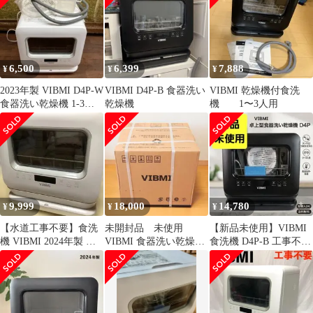
6,500
6,399
7,888
¥
¥
¥
2023年製 VIBMI D4P-W
VIBMI D4P-B 食器洗い
VIBMI 乾燥機付食洗
食器洗い乾燥機 1-3人
乾燥機
機 1〜3人用
用 タンク式
9,999
18,000
14,780
¥
¥
¥
【水道工事不要】食洗
未開封品 未使用
【新品未使用】VIBMI
機 VIBMI 2024年製 白
VIBMI 食器洗い乾燥機
食洗機 D4P-B 工事不要
ホワイト 食器洗い乾燥
D4P 食洗機
食器洗い乾燥機 タンク
機
式