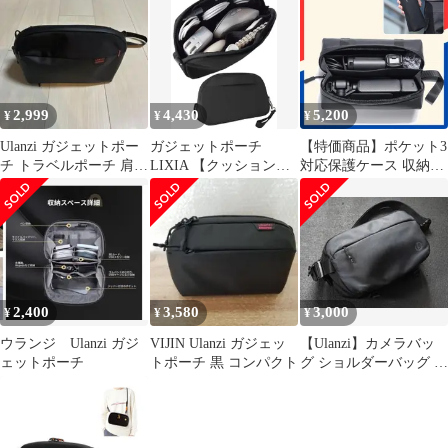
2,999
4,430
5,200
¥
¥
¥
Ulanzi ガジェットポー
ガジェットポーチ
【特価商品】ポケット3
チ トラベルポーチ 肩紐
LIXIA 【クッション２
対応保護ケース 収納ケ
付き
倍で守る】自立式 スリ
ース 収納バッグ 撥水加
ム 防水 YKKファスナ
工 Pocket3用キャリーバ
ー (ブラック)ym
ッグ キャリングバッグ
acc62646
ガジェットポーチ
Ulanzi 軽量 コンパクト
PK-04
2,400
3,580
3,000
¥
¥
¥
ウランジ Ulanzi ガジ
VIJIN Ulanzi ガジェッ
【Ulanzi】カメラバッ
ェットポーチ
トポーチ 黒 コンパクト
グ ショルダーバッグ 撥
水加工 ガジェットポー
チ