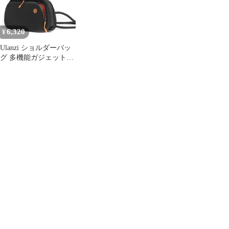
6,320
¥
Ulanzi ショルダーバッ
グ 多機能ガジェットポ
ーチ Pocket3用キャリー
バッグ 収納ケース 斜め
掛け ポケット3対応保
護ケース 長さ調節 デジ
タル収納袋 軽量 コンパ
クト 小物入れ 出張 旅
行 通勤 バッテリ
ー/USB充電器/SDカー
ド用 YY08ym