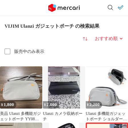
VIJIM Ulanzi ガジェットポーチ の検索結果
並び替え
販売中のみ表示
1,800
2,000
2,200
¥
¥
¥
美品 Ulanzi 多機能ガジ
Ulanzi カメラ収納ポー
Ulanzi 多機能ガジェッ
ェットポーチ YY08グ
チ
トポーチ ショルダーバ
レー
ッグ 斜め掛け