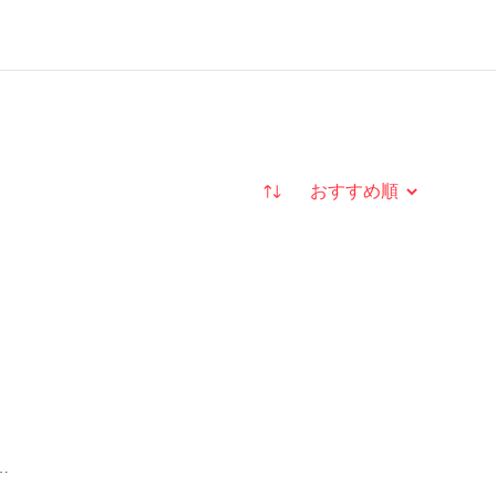
並び替え
ｰ