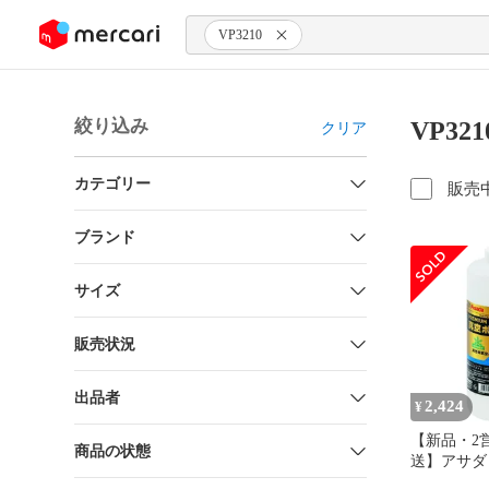
ンツにスキップ
VP3210
絞り込み
VP32
クリア
カテゴリー
販売
ブランド
サイズ
販売状況
出品者
2,424
¥
【新品・2
商品の状態
送】アサダ A
アム真空ポ