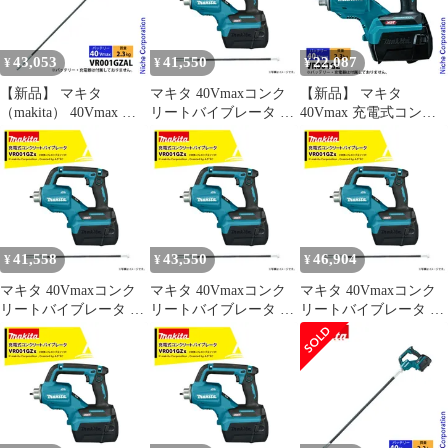
バイブレータ バッテ
バイブレータ バッテ
リ・充電器別売 アプト
リ・充電器別売 アプト
APT
APT
43,053
41,550
22,087
¥
¥
¥
【新品】 マキタ
マキタ 40Vmaxコンク
【新品】 マキタ
（makita） 40Vmax 充
リートバイブレータ フ
40Vmax 充電式コンク
電式コンクリートバイ
レキシブルシャフト太
リートバイブレータ モ
ブレータ 径28mm
さφ28mm 長さ1.2mタイ
ータ部 本体のみ
x1.7m 本体のみ
プ バッテリ・充電器別
(VR001GZ)
VR001GZAL 工具 電動
売 VR001GZAM
バイブレータ バッテ
リ・充電器別売 アプト
APT
41,558
43,550
46,904
¥
¥
¥
マキタ 40Vmaxコンク
マキタ 40Vmaxコンク
マキタ 40Vmaxコンク
リートバイブレータ フ
リートバイブレータ フ
リートバイブレータ フ
レキシブルシャフト太
レキシブルシャフト太
レキシブルシャフト太
さφ32mm 長さ0.8mタイ
さφ28mm 長さ1.7mタイ
さφ38mm 長さ1.2mタイ
プ バッテリ・充電器別
プ バッテリ・充電器別
プ バッテリ・充電器別
売 VR001GZBS
売 VR001GZAL
売 VR001GZCM