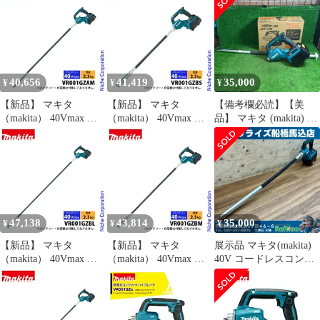
ブレータ 径28mm
充電器別売 VR001GZ
フト太さφ28mm 長さ
x0.8m 本体のみ
0.8mタイプ バッテリ・
VR001GZAS 工具 電動
充電器別売
バイブレータ バッテ
VR001GZAS
リ・充電器別売 アプト
APT
40,656
41,419
35,000
¥
¥
¥
【新品】 マキタ
【新品】 マキタ
【備考欄必読】【美
（makita） 40Vmax 充
（makita） 40Vmax 充
品】 マキタ (makita) コ
電式コンクリートバイ
電式コンクリートバイ
ードレスコンクリート
ブレータ 径28mm
ブレータ 径32mm
バイブレータ
x1.2m 本体のみ
x0.8m 本体のみ
VR001GZAS 【藤沢
VR001GZAM 工具 電動
VR001GZBS 工具 電動
店】
バイブレータ バッテ
バイブレータ バッテ
リ・充電器別売 アプト
リ・充電器別売 アプト
APT
APT
47,138
43,814
35,000
¥
¥
¥
【新品】 マキタ
【新品】 マキタ
展示品 マキタ(makita)
（makita） 40Vmax 充
（makita） 40Vmax 充
40V コードレスコンク
電式コンクリートバイ
電式コンクリートバイ
リートバイブレータ
ブレータ 径32mm
ブレータ 径32mm
VR001GZAS フレキシ
x1.7m 本体のみ
x1.2m 本体のみ
ブルシャフト付き 【未
VR001GZBL 工具 電動
VR001GZBM 工具 電動
使用】【船橋馬込店】