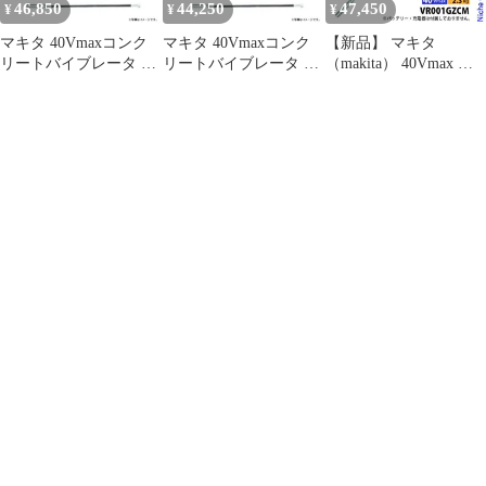
46,850
44,250
47,450
¥
¥
¥
マキタ 40Vmaxコンク
マキタ 40Vmaxコンク
【新品】 マキタ
リートバイブレータ フ
リートバイブレータ フ
（makita） 40Vmax 充
レキシブルシャフト太
レキシブルシャフト太
電式コンクリートバイ
さφ32mm 長さ1.7mタイ
さφ32mm 長さ1.2mタイ
ブレータ 径38mm
プ バッテリ・充電器別
プ バッテリ・充電器別
x1.2m 本体のみ
売 VR001GZBL
売 VR001GZBM
VR001GZCM 工具 電動
コンクリートバイブレ
ーター バッテリ・充電
器別売