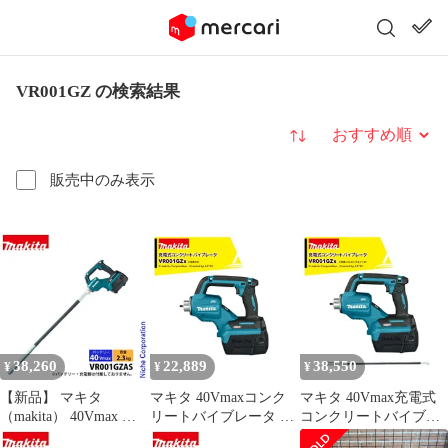
VR001GZ の検索結果
並び替え
販売中のみ表示
38,260
22,889
38,550
¥
¥
¥
【新品】 マキタ
マキタ 40Vmaxコンク
マキタ 40Vmax充電式
（makita） 40Vmax 充
リートバイブレータ モ
コンクリートバイブレ
電式コンクリートバイ
ータ部のみ バッテリ・
ータ フレキシブルシャ