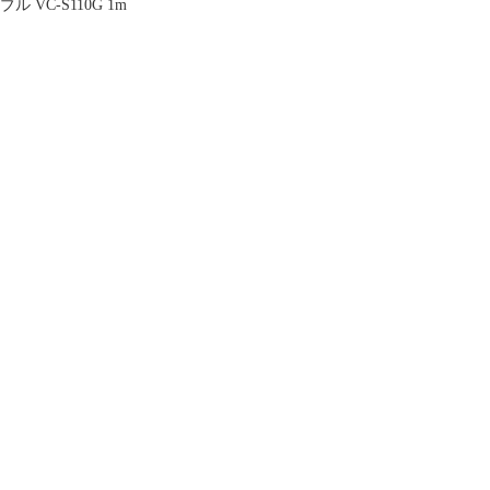
ブル VC-S110G 1m