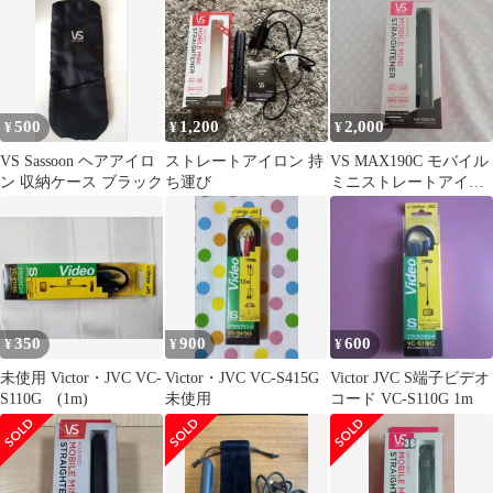
モバイルミニ
トレートアイロン VSI-
イロン
1050/KJ
500
1,200
2,000
¥
¥
¥
VS Sassoon ヘアアイロ
ストレートアイロン 持
VS MAX190C モバイル
ン 収納ケース ブラック
ち運び
ミニストレートアイロ
ン
350
900
600
¥
¥
¥
未使用 Victor・JVC VC-
Victor・JVC VC-S415G
Victor JVC S端子ビデオ
S110G (1m)
未使用
コード VC-S110G 1m