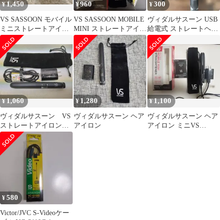
1,450
960
300
¥
¥
¥
VS SASSOON モバイル
VS SASSOON MOBILE
ヴィダルサスーン USB
ミニストレートアイロ
MINI ストレートアイロ
給電式 ストレートヘア
ン VSI-1050/KJ
ン
アイロン ブラック
1,060
1,280
1,100
¥
¥
¥
ヴィダルサスーン VS
ヴィダルサスーン ヘア
ヴィダルサスーン ヘア
ストレートアイロン
アイロン
アイロン ミニVS
VSI-1050/KJ
SASSOON VSI-1050/KJ
580
¥
Victor/JVC S-Videoケー