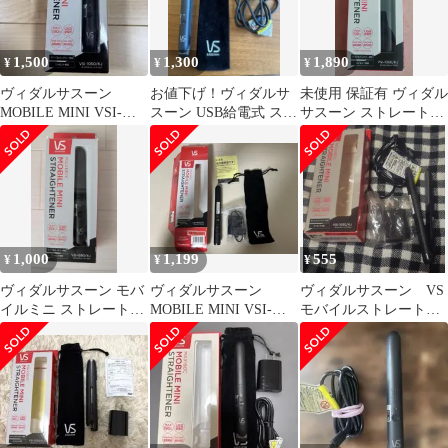
1,500
1,300
1,890
¥
¥
¥
ヴィダルサスーン
お値下げ！ヴィダルサ
未使用 保証有 ヴィダル
MOBILE MINI VSI-
スーン USB給電式 スト
サスーン ストレートア
1050/KJ
レートヘアアイロン
イロン VSI-1050/KJ
ブラック
1,000
1,199
555
¥
¥
¥
ヴィダルサスーン モバ
ヴィダルサスーン
ヴィダルサスーン VS
イルミニ ストレートヘ
MOBILE MINI VSI-
モバイルストレートア
アアイロン
1050/KJ
イロン VSI-1050/KJ