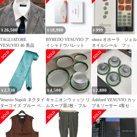
26,500
18,900
999
¥
¥
¥
TAGLIATORE
BYREDO VESUVIO ア
ohora オホーラ ジェル
VESUVIO 46 美品
イシャドウパレット
ネイルシール フッ
ト VESUVIO
2,730
4,500
2,800
¥
¥
¥
Vesuvio Napoli ネクタイ
キャニオンウィッツ リ
Ashford VESUVIO カッ
ターコイズ ブルー ペイ
ムスープ皿2枚・フルー
プ＆ソーサー 4客セッ
ズリーデザイン メンズ
ツ皿2枚・カップ＆ソー
ト
ネクタイ
サー1客