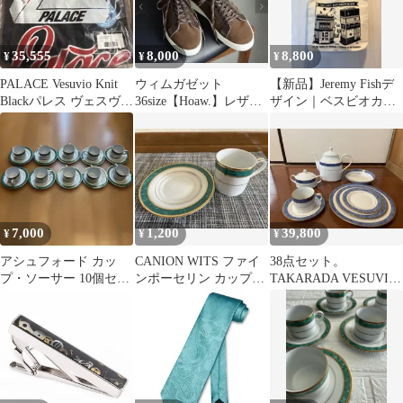
35,555
8,000
8,800
¥
¥
¥
PALACE Vesuvio Knit
ウィムガゼット
【新品】Jeremy Fishデ
Blackパレス ヴェスヴィ
36size【Hoaw.】レザー
ザイン｜ベスビオカフ
オ ニットs
スニーカー
ェ｜シティライツ書店
｜トート
7,000
1,200
39,800
¥
¥
¥
アシュフォード カッ
CANION WITS ファイ
38点セット。
プ・ソーサー 10個セッ
ンポーセリン カップ・
TAKARADA VESUVIO
ト ホワイト・グリー
ソーサー
BLUE 食器セット
ン・ゴールド