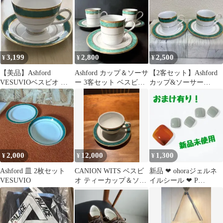
3,199
2,800
2,500
¥
¥
¥
【美品】Ashford
Ashford カップ＆ソーサ
【2客セット】Ashford
VESUVIOベスビオ カ
ー 3客セット ベスビオ
カップ&ソーサー
ップ＆ソーサー ペアセ
Vesuvio
VESUVIO
ット
2,000
12,000
1,300
¥
¥
¥
Ashford 皿 2枚セット
CANION WITS ベスビ
新品 ❤︎ ohoraジェルネ
VESUVIO
オ ティーカップ＆ソー
イルシール ❤︎ P
サー 8セット
VESUVIO #PD-100