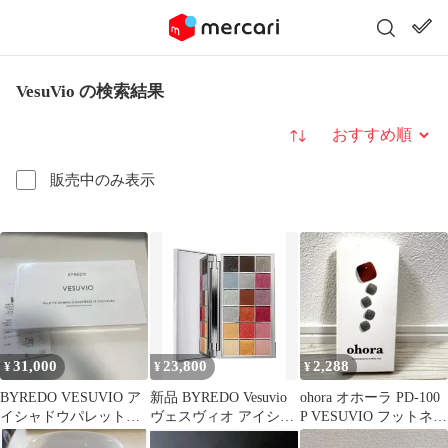
VesuVio の検索結果
並び替え
販売中のみ表示
31,000
23,800
2,288
¥
¥
¥
BYREDO VESUVIO ア
新品 BYREDO Vesuvio
ohora オホーラ PD-100
イシャドウパレット
ヴェスヴィオ アイシャ
P VESUVIO フットネイ
ヴェスヴィオ
ドウパレット
ル 新品