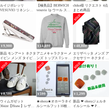
ルイジボレッリ
【極美品】BERWICH
chiko様 リクエスト 4点
VESUVIO リネンシャ
vesuvio 1p ウール スラ
まとめ商品
ツ イタリアンカラー ブ
ックス パンツ 44
ラウン系 L
9,900
14,480
48,800
¥
¥
¥
新品 モンアート ネクタ
アニメキャラクター メ
エリザベッタ メンズ ア
イピン メンズ タイピン
ンズ トップス Tシャツ
クセサリー ネクタイ シ
タイバー タイクリップ
スウェット グラフィッ
ルク Elizabetta Vesuvio
ギア(歯車) シルバー レ
ク Licensed Character
Silk Jacquard Tie for
ッド VESUVIO TC SPK
Mens The Sopranos
MenBrand Green and
B Made in Italy
Nuovo Vesuvio Ristorante
navy ネイビー
G
8,500
599
1,299
¥
¥
¥
ウィムガゼット
★ohora★オホーラネイ
新品 ❤︎ ohoraジェルネ
36size【Hoaw.】レザー
ルシールフット10枚★P
イルシール ❤︎ P