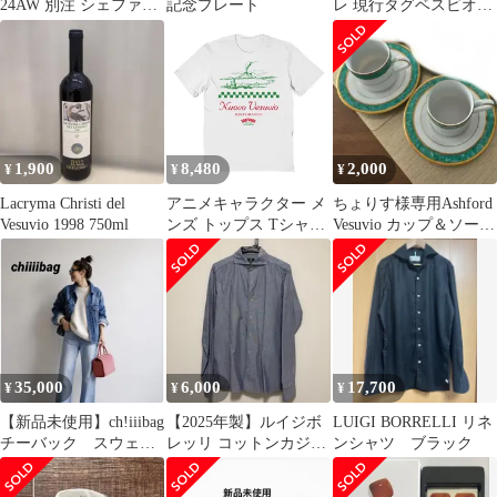
24AW 別注 シェファー
記念プレート
レ 現行タグベスビオキ
ドチェック ジャケット
ャメルダブルジャケッ
ト 48
1,900
8,480
2,000
¥
¥
¥
Lacryma Christi del
アニメキャラクター メ
ちょりす様専用Ashford
Vesuvio 1998 750ml
ンズ トップス Tシャツ
Vesuvio カップ＆ソーサ
グラフィック Licensed
ー 2セット
Character Mens The
Sopranos Nuovo Vesuvio
Ristorante Graphic
35,000
6,000
17,700
¥
¥
¥
【新品未使用】ch!iiibag
【2025年製】ルイジボ
LUIGI BORRELLI リネ
チーバック スウェー
レッリ コットンカジュ
ンシャツ ブラック
ドボストン ピンク
アルシャツVESUVIO-
レア
EX