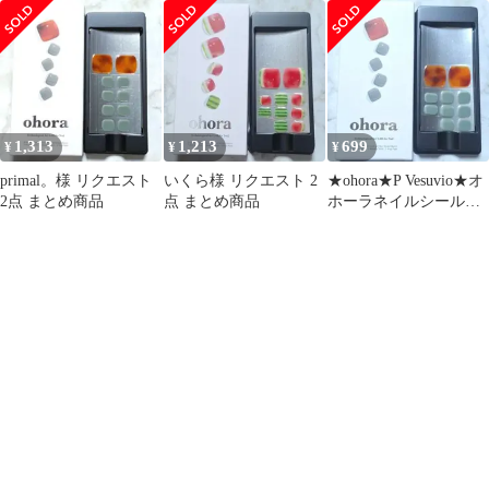
スニーカー
Vesuvio② ベッコウ
VESUVIO #PD-100
1,313
1,213
699
¥
¥
¥
primal。様 リクエスト
いくら様 リクエスト 2
★ohora★P Vesuvio★オ
2点 まとめ商品
点 まとめ商品
ホーラネイルシールフ
ット10枚①★べっ甲