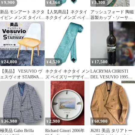
9,900
4,164
3,300
¥
¥
¥
新品 モンアート ネクタ
【人気商品】ネクタイ
アッシュフォード 陶磁
イピン メンズ タイバー
ネクタイ メンズ ペイズ
器製カップ・ソーサー
タイクリップ ギア(歯
リーデザイン ブルー タ
セット 5個 ベスビオ
車) シルバー ブラック
ーコイズ Napoli Vesuvio
VESUVIO TC SPK A
Made in Italy
24,800
4,520
17,500
¥
¥
¥
【美品】 VESUVIO ヴ
ネクタイ ネクタイ メン
LACRYMA CHRISTI
ェスヴィオ STARWAY
ズ ペイズリーデザイン
DEL VESUVIO 1995
スターウェイ チェア
ブルー ターコイズ
古酒
Napoli Vesuvio
36,980
2,980
60,900
¥
¥
¥
極美品 Gabo Brilla
Richard Ginori 2006年
J6281 美品 タリアトー