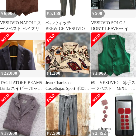
6,000
5,159
500
¥
¥
¥
VESUVIO NAPOLI ス
ベルウィッチ
VESUVIO SOLO /
ーツベスト ペイズリー
BERWICH VESUVIO 1P
DON'T LEAVE〜 イン
柄 ブラウン系 メンズ
メンズ 42
ディーAOR
US-XLサイズ 胸囲約
120cm hsc-0769n
22,000
1,200
1,000
¥
¥
¥
TAGLIATORE BEAMS
Jean-Charles de
69 VESUVIO 薄手ス
Brilla ネイビー ホップ
Castelbajac Sport ポロシ
ーツベスト M/XL
サックジャケット
ャツ
緑 ジレベスト US古
着
17,600
7,500
2,492
¥
¥
¥