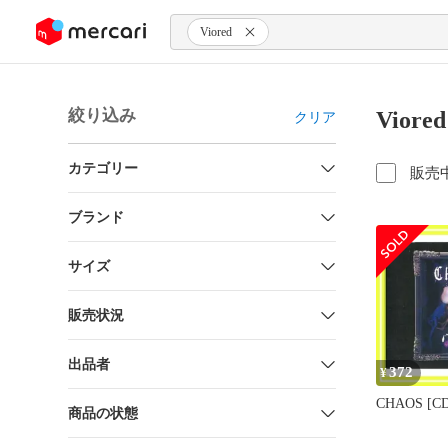
ンツにスキップ
Viored
絞り込み
Vior
クリア
カテゴリー
販売
ブランド
サイズ
販売状況
出品者
372
¥
CHAOS [CD]
商品の状態