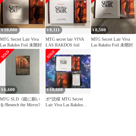
10,000
8,111
8,500
¥
¥
¥
MTG Secret Lair Viva
MTG secret lair VIVA
MTG Secret Lair Viva
Las Rakdos Foil 未開封
LAS RAKDOS foil
Las Rakdos Foil 未開封
6,600
10,600
¥
¥
MTG SLD《鏡に願い
ポ*読様 MTG Secret
を/Beseech the Mirror》
Lair Viva Las Rakdos
FOI