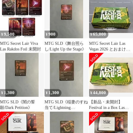
9,500
900
65,000
¥
¥
¥
MTG Secret Lair Viva
MTG SLD《舞台照ら
MTG Secret Lair Las
Las Rakdos Foil 未開封
し/Light Up the Stage》
Vegas 2026 とおまけ
値下げ
1,300
1,300
44,800
¥
¥
¥
MTG SLD《闇の誓
MTG SLD《稲妻のすね
【新品・未開封】
願/Dark Petition》
当て/Lightning
Festival in a Box Las
Greaves》
Vegas 2026