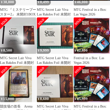
38,800
8,499
46,000
¥
¥
¥
MTG 『ミステリーブー
MTG Secret Lair Viva
MTG Festival in a Box:
スター2』 未開封1BOX
Las Rakdos Foil 未開封
Las Vegas 2026
8,500
9,999
42,800
¥
¥
¥
MTG Secret Lair Viva
MTG Secret Lair Viva
Festival in a Box: Las
Las Rakdos Foil 未開封
Las Rakdos Foil 未開封
Vegas 2026
15,000
8,600
45,999
¥
¥
¥
競技場の首長 Arena
MTG Secret Lair Viva
MTG Festival in a Box: