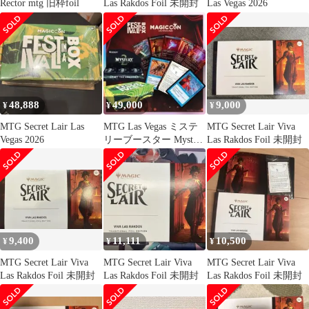
Rector mtg 旧枠foil
Las Rakdos Foil 未開封
Las Vegas 2026
48,888
49,000
9,000
¥
¥
¥
MTG Secret Lair Las
MTG Las Vegas ミステ
MTG Secret Lair Viva
Vegas 2026
リーブースター Mystery
Las Rakdos Foil 未開封
Booster
9,400
11,111
10,500
¥
¥
¥
MTG Secret Lair Viva
MTG Secret Lair Viva
MTG Secret Lair Viva
Las Rakdos Foil 未開封
Las Rakdos Foil 未開封
Las Rakdos Foil 未開封