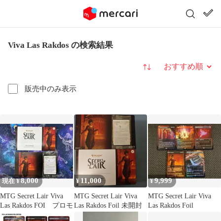
Viva Las Rakdos の検索結果
並び替え
販売中のみ表示
8,000
11,000
9,999
現在 ¥
¥
¥
MTG Secret Lair Viva
MTG Secret Lair Viva
MTG Secret Lair Viva
Las Rakdos FOI プロモ
Las Rakdos Foil 未開封
Las Rakdos Foil