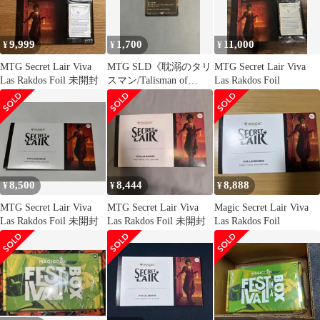
9,999
1,700
11,000
¥
¥
¥
MTG Secret Lair Viva
MTG SLD《耽溺のタリ
MTG Secret Lair Viva
Las Rakdos Foil 未開封
スマン/Talisman of
Las Rakdos Foil
Indulgence》
8,500
8,444
8,888
¥
¥
¥
MTG Secret Lair Viva
MTG Secret Lair Viva
Magic Secret Lair Viva
Las Rakdos Foil 未開封
Las Rakdos Foil 未開封
Las Rakdos Foil