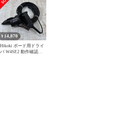
ーン W4SE2L【沖縄離
ーター
島販売不可】
14,870
¥
Hikoki ボード用ドライ
バ W4SE2 動作確認済
み ハイコーキ