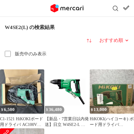
W4SE2(L) の検索結果
並び替え
販売中のみ表示
6,500
36,480
13,000
¥
¥
¥
C1-1521 HiKOKIボード
【新品・7営業日以内発
HiKOKI(ハイコーキ) ボ
用ドライバ AC100V
送】日立 W4SE2-L ボ
ード用ドライバ
W4SE2(L)
ード用ドライバー グリ
AC100V ブラシレスモ