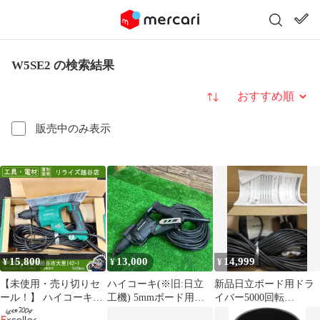
W5SE2 の検索結果
並び替え
販売中のみ表示
15,800
13,000
14,999
¥
¥
¥
【未使用・売り切りセ
ハイコーキ(※旧:日立
新品日立ボード用ドラ
ール！】 ハイコーキ
工機) 5mmボード用ド
イバー5000回転
HiKOKI ボード用ドラ
ライバ W5SE2(B)【桶
W5SE2(W