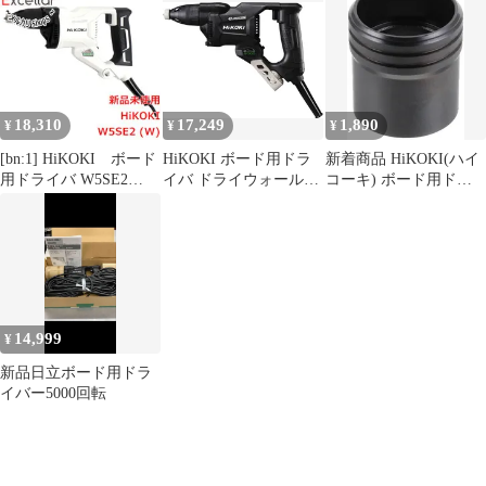
イバ W5SE2(L) 5mmね
川店】
じ対応 トルクタイプ パ
ワフル 【越谷店】
18,310
17,249
1,890
¥
¥
¥
[bn:1] HiKOKI ボード
HiKOKI ボード用ドラ
新着商品 HiKOKI(ハイ
用ドライバ W5SE2
イバ ドライウォールね
コーキ) ボード用ドラ
(W) スピーディーホ
じ 5mmタイプ ストロ
イバW4SE2シリーズ用
ワイト
ングブラック W5SE2 B
ストッパ(C) 370881
ドライウォールねじ 電
動工具 石膏ボード 取り
回し 軽量 信頼性 逆転
ドリル ハイコーキ
5mmタイプ 採用 業界
14,999
¥
最小 粉詰まり ボード用
新品日立ボード用ドラ
イバー5000回転