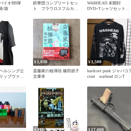
ADバイオBB弾
鉄華団コンプリートセッ
WARHEAD 未開封
0発/袋
ト フラウロスフルカス
DVD+Tシャツセット
タムセット 大型ダイン
DRINKING SCREAMIN
スレイヴ弾頭
DANGER LIVE 2012 
付 ハードコア ジャパコ
ア
1,030
3,500
¥
¥
ヘルシング公
斎藤家の核弾頭 篠田節子
hardcore punk ジャパコ
 リップヴァー
文庫本
crust warhead ロンT
クル XL 黒
345
17,000
¥
¥