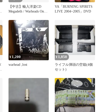
【中古】輸入洋楽CD
VA「BURNING SPIRITS
ト
Megadeth / Warheads On
LIVE 2004~2005」DVD
し
Foreheads[輸入盤]
1,200
1,850
¥
¥
パ
warhead ,lost
ライフル弾頭の空箱(4個
ド
セット)