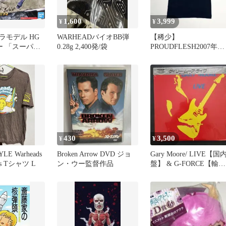
1,600
3,999
¥
¥
ラモデル HG
WARHEADバイオBB弾
【稀少】
ー 「スーパー
0.28g 2,400発/袋
PROUDFLESH2007年来
戦OG」 プレ
日ツアーTシャツ ex-
ダイ限定
CRUCIFIX
430
3,500
¥
¥
LE Warheads
Broken Arrow DVD ジョ
Gary Moore/ LIVE【国
ads Tシャツ L
ン・ウー監督作品
盤】 & G-FORCE【輸入
盤】