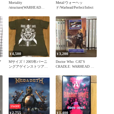
Mortality
Metal/ウォーヘッ
/structure(WARHEAD
ド/Warhead/Perfect/Infect
G
records)
外袋
4,500
3,200
¥
¥
ア
Mサイズ！2005年バーニ
Doctor Who: CAT'S
ングアゲインストツア
CRADLE: WARHEAD 洋
ー forward WARHEAD
書 レア
5%OFF
2,755
1,400
¥
¥