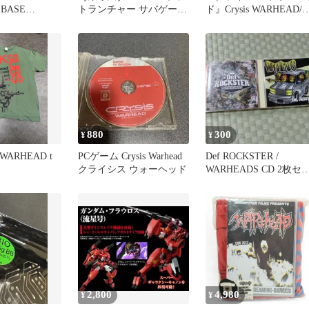
 BASE
トランチャー サバゲー
ド』Crysis WARHEAD/
4V-11.1V対応
コスプレ ミリタリー
本語版/PC DVD
880
300
¥
¥
 WARHEAD t
PCゲーム Crysis Warhead
Def ROCKSTER /
クライシス ウォーヘッド
WARHEADS CD 2枚セ
ト
2,800
4,980
¥
¥