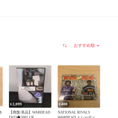
並び替え
2,099
400
¥
¥
き
【廃盤/美品】WARHEAD
NATIONAL RIVALS
DVD◆2005 UK
WARHEAD トレーディン