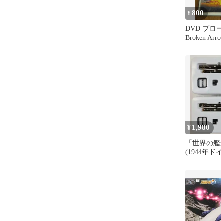
800
¥
DVD ブ
Broken Arr
1,980
¥
「世界の艦
(1944年
練用弾頭」