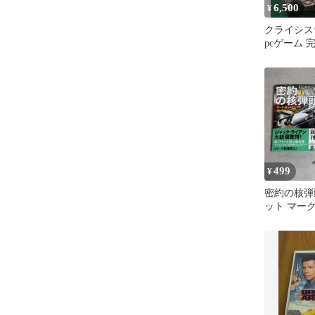
6,500
¥
クライシス
pcゲーム
エレクトロ
499
¥
密約の核弾
ット マー