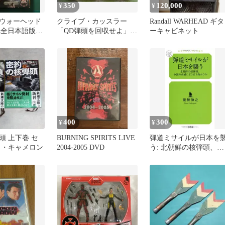
350
120,000
¥
¥
ウォーヘッド
クライブ・カッスラー
Randall WARHEAD ギタ
 完全日本語版
「QD弾頭を回収せよ」
ーキャビネット
ニックアーツ
「氷山を狙え」
400
300
¥
¥
頭 上下巻 セ
BURNING SPIRITS LIVE
弾道ミサイルが日本を
ク・キャメロン
2004-2005 DVD
う: 北朝鮮の核弾頭、中
国の脅威にどう立ち向
うか (幻冬舎ルネッサン
ス新書 の-3-1)