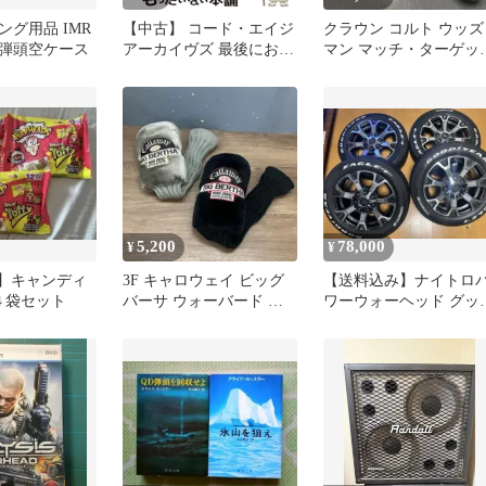
グ用品 IMR
【中古】 コード・エイジ
クラウン コルト ウッズ
弾頭空ケース
アーカイヴズ 最後におち
マン マッチ・ターゲッ
てきた少女 3 (ガンガンコ
6インチ 弾・カート無
ミックス) / WARHEAD、
AIYAH-BALL / スクウェ
ア・エニックス
5,200
78,000
¥
¥
ds】キャンディ
3F キャロウェイ ビッグ
【送料込み】ナイトロ
 ４袋セット
バーサ ウォーバード ヘ
ワーウォーヘッド グッ
ッドカバー 1W 4W
イヤーイーグル
215/60R17