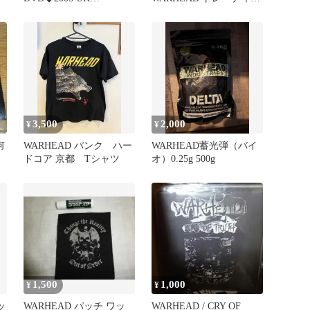
TOUR◆JAPCORE
グカード
3,500
2,000
¥
¥
何
WARHEAD パンク ハー
WARHEAD蓄光弾（バイ
ドコア 京都 Tシャツ
オ）0.25g 500g
1,500
1,000
¥
¥
ッ
WARHEAD パッチ ワッ
WARHEAD / CRY OF