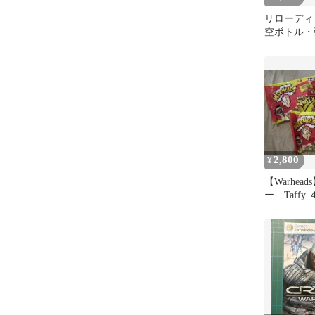
リローディン
空ボトル・
2,800
¥
【Warhea
ー Taffy