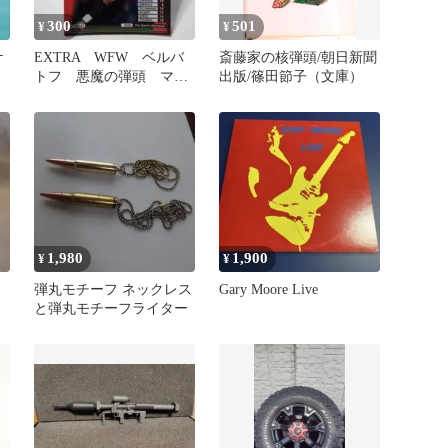
300
501
¥
¥
ケ
EXTRA WFW ベルバ
斎藤家の核弾頭/朝日新聞
トフ 悪魔の弾頭 マン
出版/篠田節子（文庫）
U WCCF PANINI
1,980
1,900
¥
¥
弾丸モチーフ ネックレス
Gary Moore Live
と弾丸モチーフライター