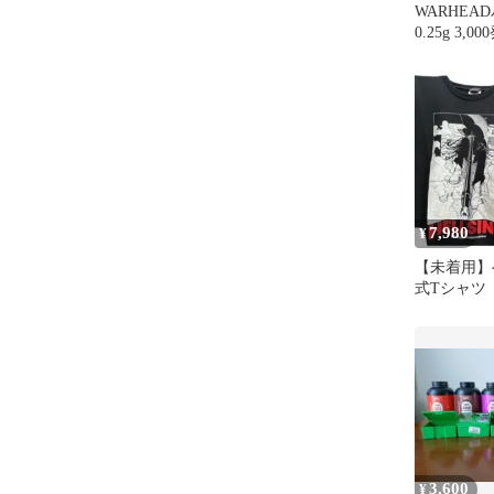
WARHE
0.25g 3,00
7,980
¥
【未着用】
式Tシャツ
ン・ウィン
3,600
¥