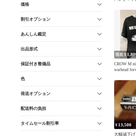
価格
割引オプション
あんしん鑑定
出品形式
1,80
現在 ¥
保証付き整備品
CROW M ni
warhead f
ア
色
発送オプション
配送料の負担
タイムセール割引率
13,500
¥
大幅値下げ