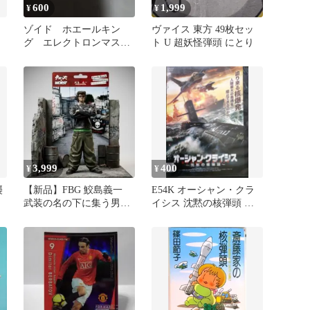
600
1,999
¥
¥
ゾイド ホエールキン
ヴァイス 東方 49枚セッ
グ エレクトロンマスド
ト U 超妖怪弾頭 にとり
ライバー弾頭 ジャンク
3,999
400
¥
¥
襲
【新品】FBG 鮫島義一
E54K オーシャン・クラ
武装の名の下に集う男
イシス 沈黙の核弾頭 レ
か
達!!編 鈴蘭購買部限定 ク
ンタル落ち
ローズ