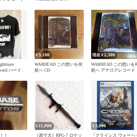
FOREHEADS 【3CD】
0
3,100
2,300
¥
現在 ¥
ghtmare
WARHEAD この想いを何
WARHEAD この想いを
orward ハードコ
処へ CD
処へ アナログレコード
11,000
3,000
¥
¥
！！
［原寸大］RPG-7 ロケッ
『クライシス ウォーヘ