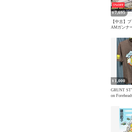
5%OFF
7,695
¥
【中古】プ
AMガンナ
ロボット大
ミアムバン
[5066264]
1,000
¥
GRUNT STY
on Forehe