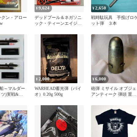
9,624
2,650
¥
¥
ロークン・アロー
デッドプール＆ネガソニ
戦時駄玩具 手投げロ
ow
ック・ティーンエイジ・
ット弾 ３本
ウォーヘッド 2パック
「デッドプール」マーベ
ル・レジェンド 6インチ
2,000
6,000
¥
¥
船～マルダー
WARHEAD蓄光弾（バイ
砲弾 ミサイル オブジェ
ドイツ)実戦&訓
オ）0.20g 500g
アンティーク 弾頭 置物
2種セット
ミリタリー 軍 火薬なし