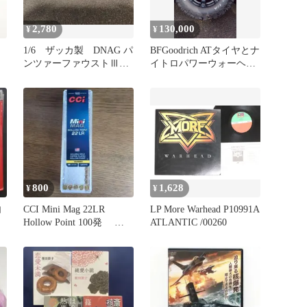
2,780
130,000
¥
¥
1/6 ザッカ製 DNAG パ
BFGoodrich ATタイヤとナ
ンツァーファウストⅢ
イトロパワーウォーヘッ
ミニチュア
ドホイールのセット
800
1,628
¥
¥
内
CCI Mini Mag 22LR
LP More Warhead P10991A
Hollow Point 100発 空
ATLANTIC /00260
箱