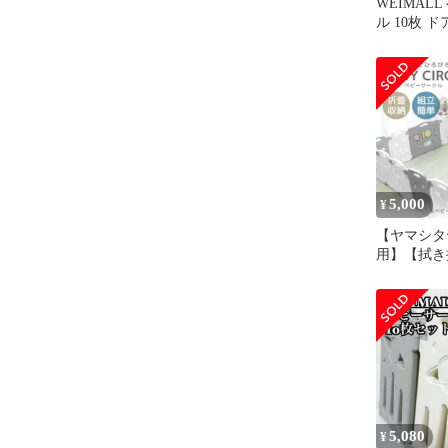
WEIMAL
ル 10枚 
5,000
¥
【ヤマシタ
用】【拭き
ーサークル 
個口目)
5,080
¥