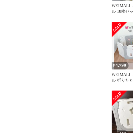
WEIMAL
ル 10枚セ
ル付き グ
4,799
¥
WEIMAL
ル 折りた
け サーク
白 ドア