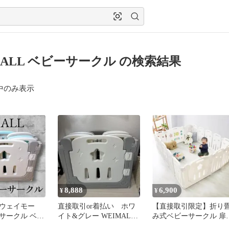
MALL ベビーサークル の検索結果
中のみ表示
8,888
6,900
¥
¥
L ウェイモー
直接取引or着払い ホワ
【直接取引限定】折り
サークル ベビ
イト&グレー WEIMALL
み式ベビーサークル 扉
 折りたた
ベビーサークル19枚セッ
き 知育パネル付