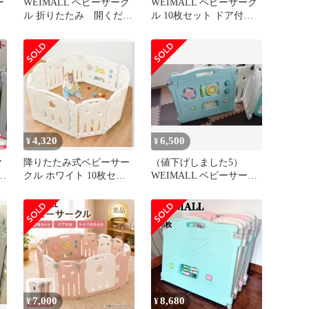
ー
WEIMALL ベビーサーク
WEIMALL ベビーサーク
ル 折りたたみ 開くだ
ル 10枚セット ドア付き
け サークル グレー
折畳み トイパネル付き
白 ドア
4,320
6,500
¥
¥
ク
降りたたみ式ベビーサー
（値下げしました5）
美
クル ホワイト 10枚セッ
WEIMALL ベビーサーク
ト
ル 知育パネル付（16枚セ
ット）
7,000
8,680
¥
¥