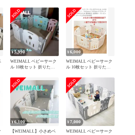
ーサークル 20枚セット(1
個口目)
5,990
6,000
¥
¥
ベ
WEIMALL ベビーサーク
WEIMALL ベビーサーク
ル 10枚セット 折りたた
ル 10枚セット 折りたた
み ドア付 カラフル
み［1度使用］
6,100
7,000
¥
¥
ク
【WEIMALL】小さめベ
WEIMALL ベビーサーク