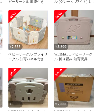
き
ビーサークル 取説付き
ル (グレー×ホワイト) 16
枚セット
7,555
5,800
¥
¥
ク
ベビーサークル プレイサ
WEIMALL ベビーサーク
ークル 知育パネル付き
ル 折り畳み 知育玩具付
グレー×ホワイト
き 10枚セット 564
WEIMALL
6,000
7,000
¥
¥