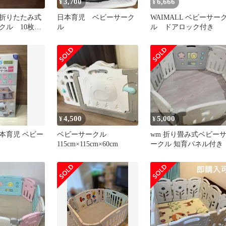
3,700
6,666
¥
¥
L 折りたたみ式
日本育児 ベビーサーク
WAIMALL ベビーサー
クル 10枚
ル
ル ドアロック付き
ワイト 難あり
4,500
5,000
¥
¥
本育児 ベビー
ベビーサークル
wm 折り畳み式ベビー
115cm×115cm×60cm
ークル 知育パネル付き