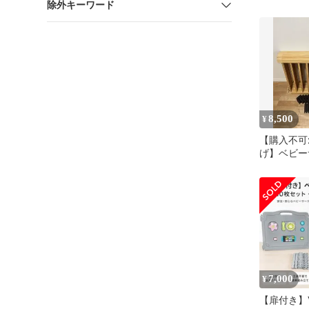
除外キーワード
ヤード お
8,500
¥
【購入不可
げ】ベビー
7,000
¥
【扉付き】W