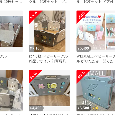
ル 10枚セット
クル 10枚セット グレ
ル 10枚セット ドア付
ワイト
ー WEIMALL 扉 拡
折りたたみ
張パネル
7,100
5,499
¥
¥
クル
ゆ*う様 ベビーサークル
WEIMALL ベビーサー
惑星デザイン 知育玩具付
ル 折りたたみ 開くだ
き
け サークル グレー
白 ドア
4,400
5,500
¥
¥