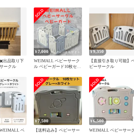
もちゃ付き
りたたみ式 10枚
7,000
9,350
¥
¥
✖️出品取り下
WEIMALL ベビーサーク
【直接引き取り可能】
サークル
ル ベビーガード10枚セッ
ビーサークル
ト グレー&ホワイト 柵
7,500
6,500
¥
¥
EIMALL ベ
【送料込み】ベビーサー
WEIMALL ベビーサー