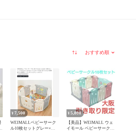
並び替え
7,500
5,800
¥
¥
畳
WEIMALLベビーサーク
【美品】WEIMALL ウェ
付
ル10枚セットグレー×ホ
イモール ベビーサークル
ワイト山口市付近受取可
知育パネル付き