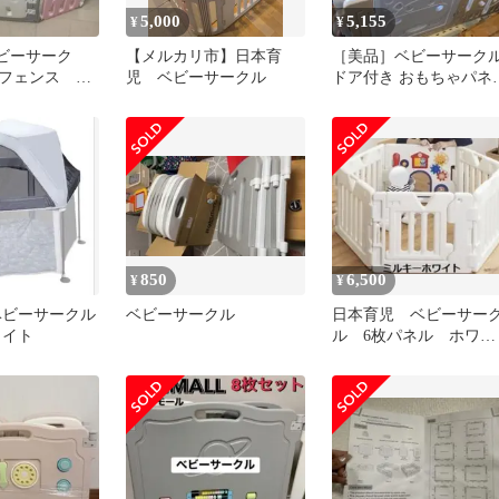
5,000
5,155
¥
¥
ベビーサーク
【メルカリ市】日本育
［美品］ベビーサーク
フェンス ベ
児 ベビーサークル
ドア付き おもちゃパネ
 ベビーハウ
付き ベビーザらス限定
ゲイ
850
6,500
¥
¥
ベビーサークル
ベビーサークル
日本育児 ベビーサー
ワイト
ル 6枚パネル ホワイ
ト