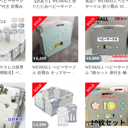
L ベビーサーク
【訳あり】WEIMALL 折
美品✨ WEIMALL ベビ
ドア付き 折畳み
りたたみベビーサークル
サークル 折り畳み 10枚
12枚セット
セット
6,400
6,000
¥
¥
ヤスヒロ様専
WEIMALL ベビーサーク
WEIMALL ベビーサー
掃除済】ベビ
ル 折畳み キッズサーク
ル 7枚セット 扉付き 極
20枚セット(2
ル 10枚セット
品 グレー
6,000
7,799
¥
¥