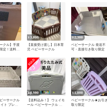
ト
3,000
2,300
¥
¥
ークル】手渡
【直接受け渡し】日本育
ベビーサークル 発送不
限定！送料分
児 ベビーサークル
可・直接引き取り限定
ます
4,980
1,000
¥
¥
ビーサークル
【送料込み！】 ウェイモ
ベビーサークル★お引
ワイト プレイ
ール ベビーサークル 折
取り限定