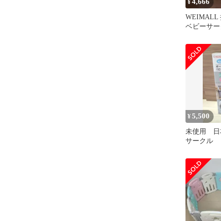
4,666
¥
WEIMAL
ベビーサー
グレー&ホ
5,500
¥
未使用 日
サークル