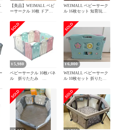
ベ
【美品】WEIMALL ベビ
WEIMALL ベビーサーク
ル
ーサークル 10枚 ドア付
ル 16枚セット 知育玩具
折りたたみ トイパネル付
付き 折りたたみ ドア付
き
5,980
6,000
¥
¥
ー
ベビーサークル 10枚パネ
WEIMALL ベビーサーク
ル 折りたたみ
ル 10枚セット 折りたた
WEIMALL ドア付き
み ドア付 カラフル