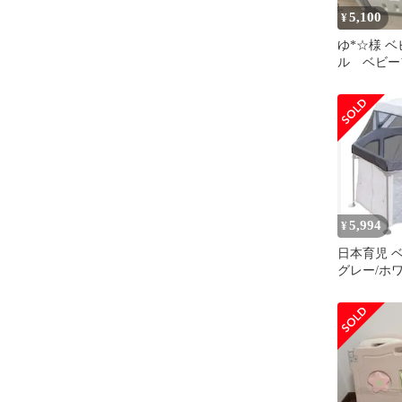
5,100
¥
ゆ*☆様 
ル ベビー
ビーゲート
ス ベビー
5,994
¥
日本育児 
グレー/ホ