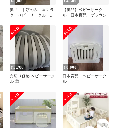
5,000
4,500
¥
¥
ク
美品 手渡のみ 開閉ラ
【美品】ベビーサーク
ク ベビーサークル 2
ル 日本育児 ブラウン
点購入お値引有 サーク
ル ベビー用品
3,700
8,000
¥
¥
サ
売切り価格 ベビーサーク
日本育児 ベビーサーク
ル ②
ル