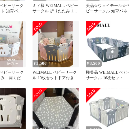
L ベビーサーク
ミィ様 WEIMALL ベビー
美品☆ウェイモール☆
ット 知育パネ
サークル 折りたたみ 10
ビーサークル 知育パネ
レー×ホワイト
枚セット
付き グレー×ホワイト
3,500
8,500
¥
¥
L ベビーサーク
WEIMALL ベビーサーク
極美品 WEIMALL ベビ
たみ 開くだ
ル 10枚セットドア付き
サークル 16枚セット 扉
ル グレー
折畳み
おもちゃ