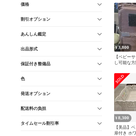
み 10枚
価格
割引オプション
あんしん鑑定
3,800
¥
出品形式
【ベビーサ
し可能な方
保証付き整備品
お安くして
色
発送オプション
配送料の負担
8,300
¥
タイムセール割引率
【美品】ベ
扉付き ホ