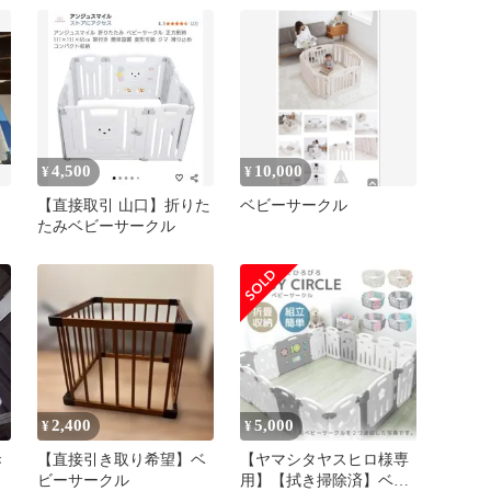
能な方
4,500
10,000
¥
¥
【直接取引 山口】折りた
ベビーサークル
たみベビーサークル
2,400
5,000
¥
¥
き
【直接引き取り希望】ベ
【ヤマシタヤスヒロ様専
ビーサークル
用】【拭き掃除済】ベビ