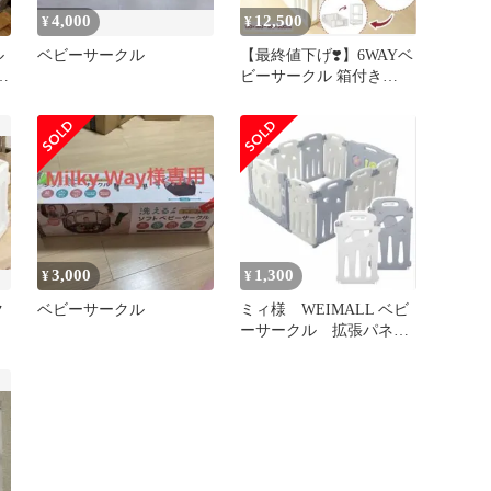
4,000
12,500
¥
¥
ル
ベビーサークル
【最終値下げ❣️】6WAYベ
ル
ビーサークル 箱付き
140×200数ヶ月のみ使用
3,000
1,300
¥
¥
ク
ベビーサークル
ミィ様 WEIMALL ベビ
ーサークル 拡張パネル
2枚